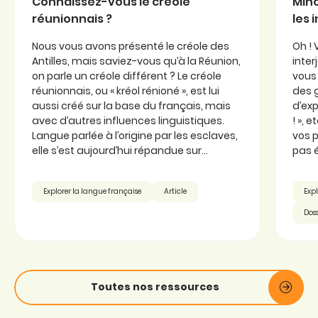
Connaissez-vous le créole
Minc
réunionnais ?
les 
Nous vous avons présenté le créole des
Oh ! 
Antilles, mais saviez-vous qu’à la Réunion,
inter
on parle un créole différent ? Le créole
vous 
réunionnais, ou « kréol rénioné », est lui
des 
aussi créé sur la base du français, mais
d’exp
avec d’autres influences linguistiques.
! », 
Langue parlée à l’origine par les esclaves,
vos p
elle s’est aujourd’hui répandue sur...
pas é
Explorer la langue française
Article
Expl
Doss
Toutes nos ressources