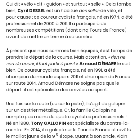
Qui dit « vélo » dit « guidon » et surtout « selle ». Cela tombe
bien,
Cyril DESSEL
est un habitué
des selles
de vélo, et
pour cause : ce coureur cycliste français, né en 1974, a été
professionnel de 2000 à 2011. Il a participé à de
nombreuses compétitions (dont cinq Tours de France)
avant de mettre un terme à sa carrière.
À présent que nous sommes bien équipés, il est temps de
prendre le départ de la course. Mais attention,
« rien ne
sert de courir, il faut partir à point »
.
Arnaud DÉMARE
le sait
bien. Ce coureur cycliste français, né en 1991, a été
champion du monde espoirs 2011 et champion de France
sur route 2014. Arnaud Démare ne soigne pas que le
départ : il est spécialiste des arrivées au sprint.
Une fois sur la route (ou sur la piste), il s’agit de galoper
sur un destrier métallique. Or, la famille Gallopin ne
compte pas moins de quatre cyclistes professionnels !
Né en 1988,
Tony GALLOPIN
est spécialiste du contre-la-
montre. En 2014, il a galopé sur le Tour de France et revêtu
e
le maillot jaune de la 9
étape. Quant à son oncle, Alain