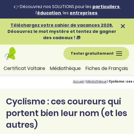
👉 Découvrez nos SOLUTIONS pour les
particuliers
,
l’
éducation
, les
entreprises
.
Téléchargez votre cahier de vacances 2026.
Découvrez le mot mystère et tentez de gagner
des cadeaux ! 🎁
Tester gratuitement
Certificat Voltaire
Médiathèque
Fiches de Français
Accueil
|
Médiathèque
|
Cyclisme : ces 
Cyclisme : ces coureurs qui
portent bien leur nom (et les
autres)