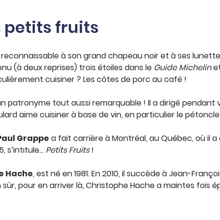
petits fruits
,
reconnaissable à son grand chapeau noir et à ses lunett
enu (à deux reprises) trois étoiles dans le
Guide Michelin
et
ulièrement cuisiner ? Les côtes de porc au café !
n patronyme tout aussi remarquable ! Il a dirigé pendant 
rd aime cuisiner à base de vin, en particulier le pétoncle
aul Grappe
a fait carrière à Montréal, au Québec, où il a 
, s’intitule…
Petits Fruits
!
e Hache
, est né en 1981. En 2010, il succède à Jean-Fran
Bien sûr, pour en arriver là, Christophe Hache a maintes fo