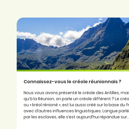
Connaissez-vous le créole réunionnais ?
Nous vous avons présenté le créole des Antilles, ma
qu’à la Réunion, on parle un créole différent ? Le cré
ou « kréol rénioné », est lui aussi créé sur la base du
avec d’autres influences linguistiques. Langue parlée
par les esclaves, elle s’est aujourd’hui répandue sur..