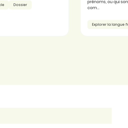
prénoms, ou qui so
cle
Dossier
com...
Explorer la langue 