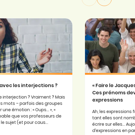
avec les interjections ?
« Faire le Jacqu
Ces prénoms de
 interjection ? Vraiment ? Mais
expressions
 ces mots – parfois des groupes
 une émotion : « Oups… », «
Ah, les expressions f
probable que vos professeurs de
tant elles sont nomb
e sujet (et pour caus...
écrire sur elles… Au
d’expressions en part