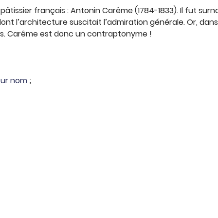
tissier français : Antonin Carême (1784-1833). Il fut surnom
ont l’architecture suscitait l’admiration générale. Or, dan
urs. Carême est donc un contraptonyme !
leur nom
;