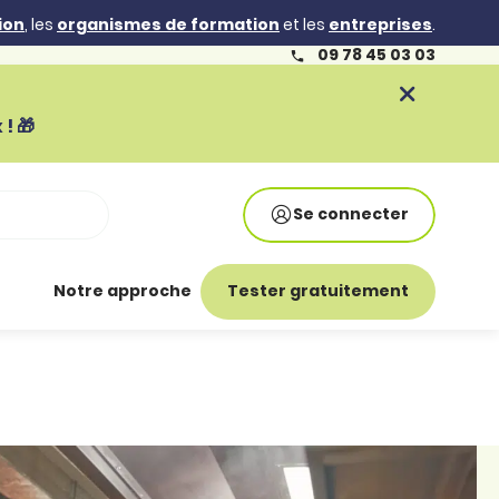
ion
, les
organismes de formation
et les
entreprises
.
09 78 45 03 03
! 🎁
Se connecter
Notre approche
Tester gratuitement