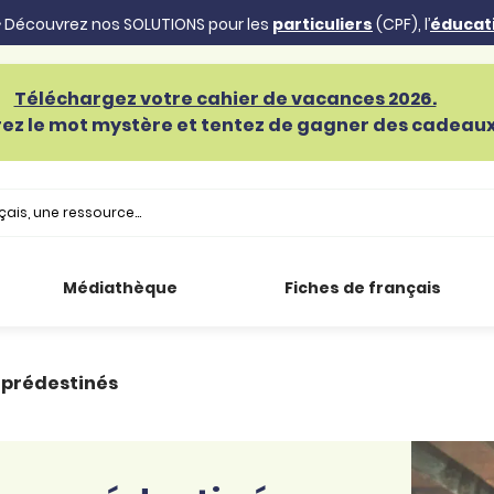
 Découvrez nos SOLUTIONS pour les
particuliers
(CPF), l’
éducat
Téléchargez votre cahier de vacances 2026.
ez le mot mystère et tentez de gagner des cadeaux 
Médiathèque
Fiches de français
 prédestinés