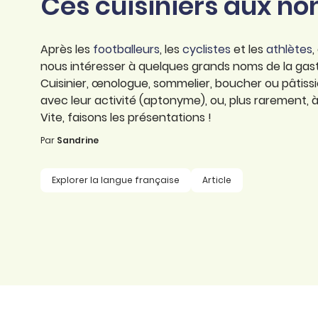
Ces cuisiniers aux n
professionnel
d’orthographe
Éducation
Animer une classe
Syntaxe
Après les
footballeurs
, les
cyclistes
et les
athlètes
,
Organismes de
nous intéresser à quelques grands noms de la gas
Aider ses enfants
formation
Toutes nos fiches
Cuisinier, œnologue, sommelier, boucher ou pâtissie
Certifier ses compétences
avec leur activité (aptonyme), ou, plus rarement,
Accompagner ses
salariés
Vite, faisons les présentations !
Évaluer le niveau de ses
salariés
Par
Sandrine
Explorer la langue
française
Explorer la langue française
Article
Découvrir nos
ouvrages
Témoignages