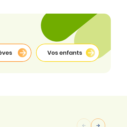
èves
Vos enfants