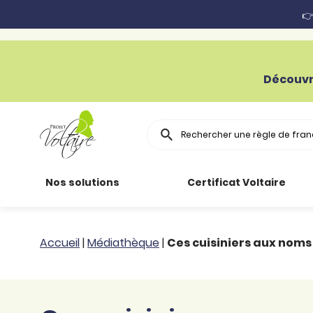
👉
Découvr
Rechercher
Nos solutions
Certificat Voltaire
Particuliers
Toutes nos
Conjugaison
Accueil
|
Médiathèque
|
Ces cuisiniers aux noms
ressources
Entreprises
Grammaire
Améliorer son
français
Secteur public
Règle