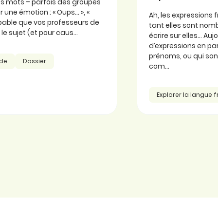
 ces mots – parfois des groupes
 une émotion : « Oups… », «
Ah, les expressions f
probable que vos professeurs de
tant elles sont nomb
e sujet (et pour caus...
écrire sur elles… Au
d’expressions en part
prénoms, ou qui so
cle
Dossier
com...
Explorer la langue 