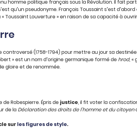
enu homme politique français sous la Révolution. Il fait p
e n’est qu’un pseudonyme. François Toussaint s’est d’abor
venu « Toussaint Louverture » en raison de sa capacité à ouvri
rre
re controversé (1758-1794) pour mettre au jour sa destinée
« Robert » est un nom d’origine germanique formé de
hrod
, «
 de gloire et de renommée.
e de Robespierre. Épris de
justice
, il fit voter la confisca
ur de la
Déclaration des droits de l’homme et du citoyen
cle sur
les figures de style
.