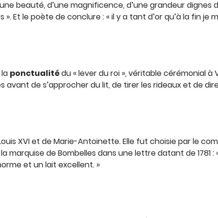
une beauté, d’une magnificence, d’une grandeur dignes de ce
Et le poète de conclure : « il y a tant d’or qu’à la fin je 
 la
ponctualité
du « lever du roi », véritable cérémonial à V
ant de s’approcher du lit, de tirer les rideaux et de dire : 
ouis XVI et de Marie-Antoinette. Elle fut choisie par le comt
e la marquise de Bombelles dans une lettre datant de 1781 :
orme et un lait excellent. »