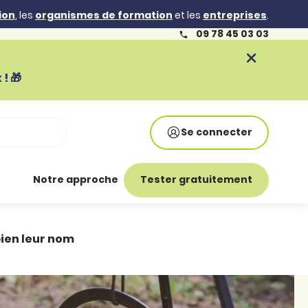
ion
, les
organismes de formation
et les
entreprises
.
09 78 45 03 03
! 🎁
Se connecter
Notre approche
Tester gratuitement
ien leur nom