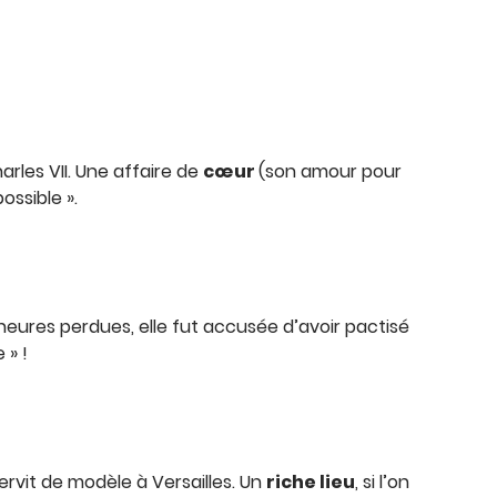
rles VII. Une affaire de
cœur
(son amour pour
possible ».
eures perdues, elle fut accusée d’avoir pactisé
 » !
 servit de modèle à Versailles. Un
riche lieu
, si l’on