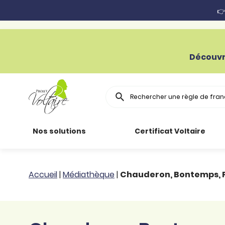
👉
Découvr
Rechercher
Nos solutions
Certificat Voltaire
Particuliers
Toutes nos
Conjugaison
Accueil
|
Médiathèque
|
Chauderon, Bontemps, P
ressources
Entreprises
Grammaire
Améliorer son
français
Secteur public
Règle