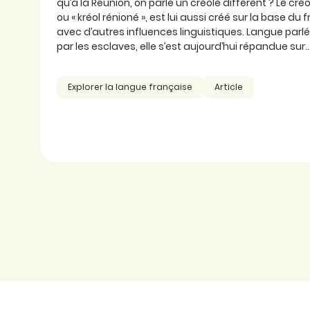
qu’à la Réunion, on parle un créole différent ? Le cré
ou « kréol rénioné », est lui aussi créé sur la base du
avec d’autres influences linguistiques. Langue parlée
par les esclaves, elle s’est aujourd’hui répandue sur..
Explorer la langue française
Article