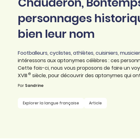
Chauderon, Bontemps, 
professionnel
d’orthographe
Éducation
personnages historiq
Animer une classe
Syntaxe
Organismes de
bien leur nom
Aider ses enfants
formation
Toutes nos fiches
Certifier ses compétences
Accompagner ses
salariés
Footballeurs
,
cyclistes
,
athlètes
,
cuisiniers
,
musicie
Évaluer le niveau de ses
intéressons aux aptonymes célèbres : ces personna
salariés
Explorer la langue
Cette fois-ci, nous vous proposons de faire un vo
française
e
XVIII
siècle, pour découvrir des aptonymes qui ont 
Par
Découvrir nos
Sandrine
ouvrages
Explorer la langue française
Article
Témoignages