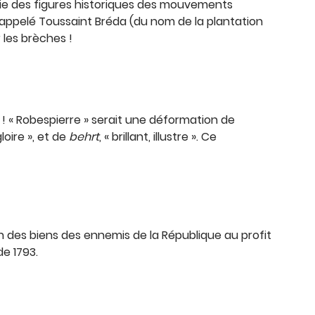
artie des figures historiques des mouvements
d appelé Toussaint Bréda (du nom de la plantation
r les brèches !
 ! « Robespierre » serait une déformation de
 gloire », et de
behrt
, « brillant, illustre ». Ce
tion des biens des ennemis de la République au profit
de 1793.