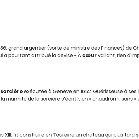
36, grand argentier (sorte de ministre des Finances) de Cha
ui a pourtant attribué la devise « À
cœur
vaillant, rien d’im
e
sorcière
exécutée à Genève en 1652. Guérisseuse à ses h
 la marmite de la sorcière s’écrit bien « chaudron », sans « e
u
uis XIII, fit construire en Touraine un château qui plus tard