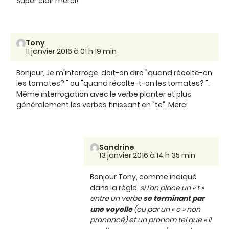
Super clair merci!
Tony
11 janvier 2016 à 01 h 19 min
Bonjour, Je m'interroge, doit-on dire "quand récolte-on
les tomates? " ou "quand récolte-t-on les tomates? ".
Même interrogation avec le verbe planter et plus
généralement les verbes finissant en "te". Merci
Sandrine
13 janvier 2016 à 14 h 35 min
Bonjour Tony, comme indiqué
dans la règle,
si l’on place un « t »
entre un verbe
se terminant par
une voyelle
(ou par un « c » non
prononcé) et un pronom tel que « il