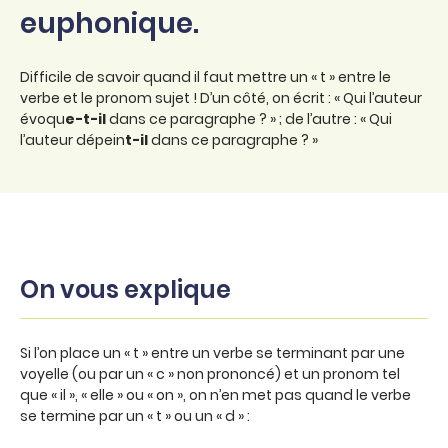
euphonique.
Difficile de savoir quand il faut mettre un « t » entre le
verbe et le pronom sujet ! D’un côté, on écrit : « Qui l’auteur
évoqu
e-t-il
dans ce paragraphe ? » ; de l’autre : « Qui
l’auteur dépein
t-il
dans ce paragraphe ? »
On vous explique
Si l’on place un « t » entre un verbe se terminant par une
voyelle (ou par un « c » non prononcé) et un pronom tel
que « il », « elle » ou « on », on n’en met pas quand le verbe
se termine par un « t » ou un « d » :