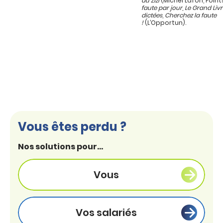
au Zizi
(Michel Lafon, Point
faute par jour
,
Le Grand Liv
dictées
,
Cherchez la faute
!
(L’Opportun).
Vous êtes perdu ?
Nos solutions pour...
Vous
Vos salariés