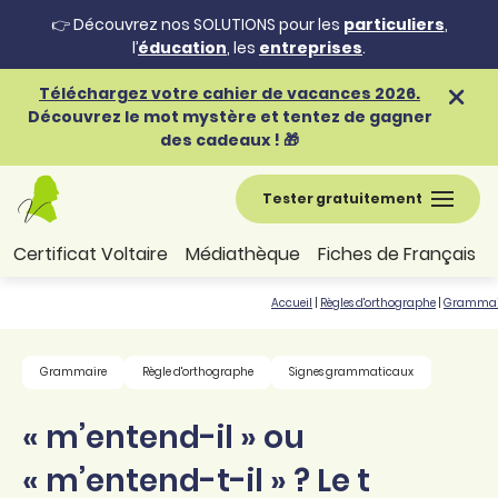
👉 Découvrez nos SOLUTIONS pour les
particuliers
,
l’
éducation
, les
entreprises
.
Téléchargez votre cahier de vacances 2026.
Découvrez le mot mystère et tentez de gagner
des cadeaux ! 🎁
Tester gratuitement
Certificat Voltaire
Médiathèque
Fiches de Français
Accueil
|
Règles d'orthographe
|
Grammai
Grammaire
Règle d'orthographe
Signes grammaticaux
« m’entend-il » ou
« m’entend-t-il » ? Le t