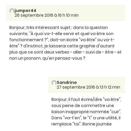
jumper44
26 septembre 2016 à 16 h 10 min
Bonjour, très intéressant sujet ; dans la question
suivante, "À quoi va-t-elle servir et quel va être son
fonctionnement ?", doit-on écrire "va être" ou va-t-
être" ? d'instinct, je laisserai cette graphie d'autant
plus que ce sont deux verbes - aller - suivi de - être - et
non un pronom. qu'en pensez-vous ?
Sandrine
27 septembre 2016 à 13 h 12 min
Bonjour, il faut écrire/dire "va être",
sous peine de commettre une
liaison inapproprié nommée "cuir".
Dans "va-t'en", le "t" a une utilité, il
remplace "toi". Bonne journée