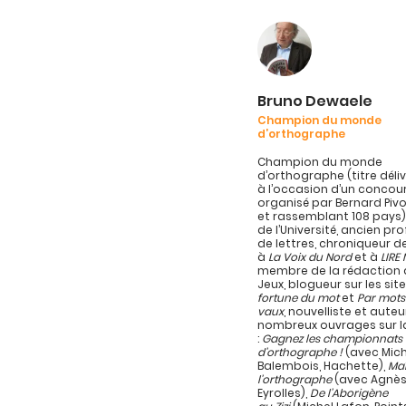
Bruno Dewaele
Champion du monde
d’orthographe
Champion du monde
d’orthographe (titre délivr
à l’occasion d’un concou
organisé par Bernard Pivo
et rassemblant 108 pays)
de l’Université, ancien pr
de lettres, chroniqueur d
à
La Voix du Nord
et à
LIRE
membre de la rédaction d
Jeux, blogueur sur les sit
fortune du mot
et
Par mots
vaux
, nouvelliste et auteu
nombreux ouvrages sur l
:
Gagnez les championnats
d’orthographe !
(avec Mich
Balembois, Hachette),
Maî
l’orthographe
(avec Agnès
Eyrolles),
De l’Aborigène