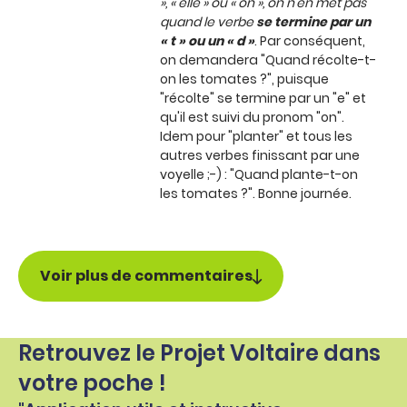
», « elle » ou « on », on n’en met pas
quand le verbe
se termine par un
« t » ou un « d »
. Par conséquent,
on demandera "Quand récolte-t-
on les tomates ?", puisque
"récolte" se termine par un "e" et
qu'il est suivi du pronom "on".
Idem pour "planter" et tous les
autres verbes finissant par une
voyelle ;-) : "Quand plante-t-on
les tomates ?". Bonne journée.
Voir plus de commentaires
Retrouvez le Projet Voltaire dans
votre poche !