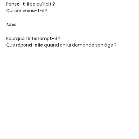
Pens
e
–
t
-il ce qu’il dit ?
Qui convain
c
–
t
-il ?
Mais
Pourquoi l’interromp
t-il
?
Que répon
d-elle
quand on lui demande son âge ?