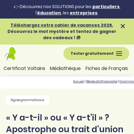
👉 Découvrez nos SOLUTIONS pour les
particuliers
,
l’
éducation
, les
entreprises
.
Téléchargez votre cahier de vacances 2026.
Découvrez le mot mystère et tentez de gagner
des cadeaux ! 🎁
Tester gratuitement
Certificat Voltaire
Médiathèque
Fiches de Français
Accueil
|
Règles d'orthographe
|
Grammai
Signes grammaticaux
« Y a-t-il » ou « Y a-t’il » ?
Apostrophe ou trait d’union