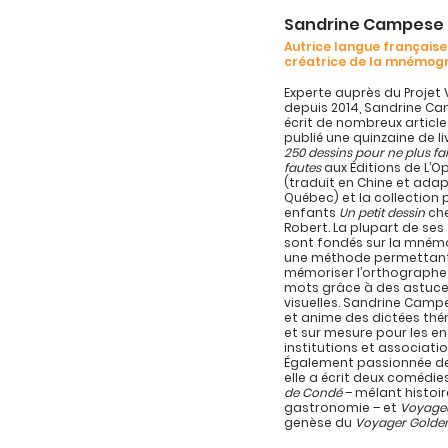
Sandrine Campese
Autrice langue française
créatrice de la mnémog
Experte auprès du Projet 
depuis 2014, Sandrine C
écrit de nombreux article
publié une quinzaine de l
250 dessins pour ne plus fa
fautes
aux Éditions de L’
(traduit en Chine et ada
Québec) et la collection 
enfants
Un petit dessin
che
Robert. La plupart de se
sont fondés sur la mném
une méthode permettan
mémoriser l’orthographe
mots grâce à des astuc
visuelles. Sandrine Campe
et anime des dictées th
et sur mesure pour les en
institutions et associatio
Également passionnée de
elle a écrit deux comédie
de Condé
– mêlant histoir
gastronomie – et
Voyage
genèse du
Voyager Golde