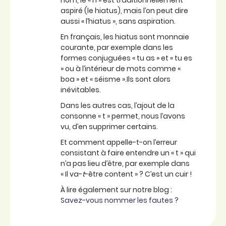
nom, le « h » est traditionnellement
aspiré (le hiatus), mais l’on peut dire
aussi « l’hiatus », sans aspiration.
En français, les hiatus sont monnaie
courante, par exemple dans les
formes conjuguées « tu as » et « tu es
» ou à l’intérieur de mots comme «
boa » et « séisme ».Ils sont alors
inévitables.
Dans les autres cas, l’ajout de la
consonne « t » permet, nous l’avons
vu, d’en supprimer certains.
Et comment appelle-t-on l’erreur
consistant à faire entendre un « t » qui
n’a pas lieu d’être, par exemple dans
« Il va-
t
-être content » ? C’est un cuir !
À lire également sur notre blog :
Savez-vous nommer les fautes ?