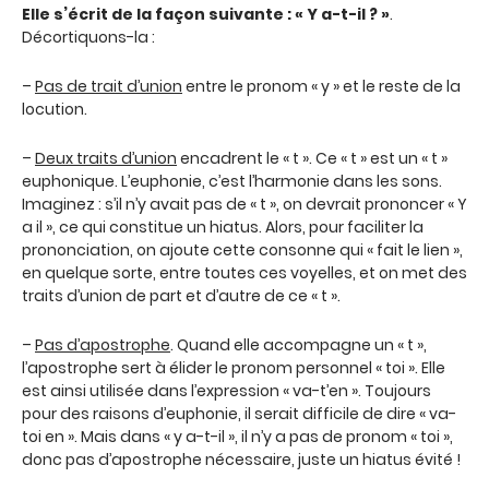
Elle s’écrit de la façon suivante : « Y a-t-il ? »
.
Décortiquons-la :
–
Pas de trait d’union
entre le pronom « y » et le reste de la
locution.
–
Deux traits d’union
encadrent le « t ». Ce « t » est un « t »
euphonique. L’euphonie, c’est l’harmonie dans les sons.
Imaginez : s’il n’y avait pas de « t », on devrait prononcer « Y
a il », ce qui constitue un hiatus. Alors, pour faciliter la
prononciation, on ajoute cette consonne qui « fait le lien »,
en quelque sorte, entre toutes ces voyelles, et on met des
traits d’union de part et d’autre de ce « t ».
–
Pas d’apostrophe
. Quand elle accompagne un « t »,
l’apostrophe sert à élider le pronom personnel « toi ». Elle
est ainsi utilisée dans l’expression « va-t’en ». Toujours
pour des raisons d’euphonie, il serait difficile de dire « va-
toi en ». Mais dans « y a-t-il », il n’y a pas de pronom « toi »,
donc pas d’apostrophe nécessaire, juste un hiatus évité !