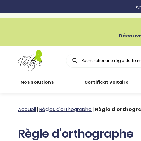
👉
Découvr
Rechercher
Nos solutions
Certificat Voltaire
Particuliers
Toutes nos
Conjugaison
Accueil
|
Règles d'orthographe
|
Règle d'orthogr
ressources
Entreprises
Grammaire
Règle d'orthographe
Améliorer son
français
Secteur public
Règle