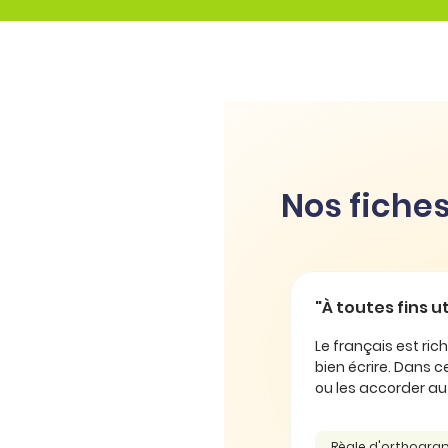
Nos fiches
"À toutes fins uti
Le français est rich
bien écrire. Dans cel
ou les accorder au pl
Règle d'orthograp