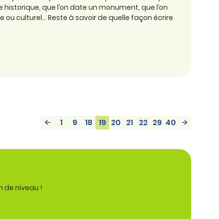
e historique, que l’on date un monument, que l’on
e ou culturel… Reste à savoir de quelle façon écrire
1
9
18
19
20
21
22
29
40
n de niveau !