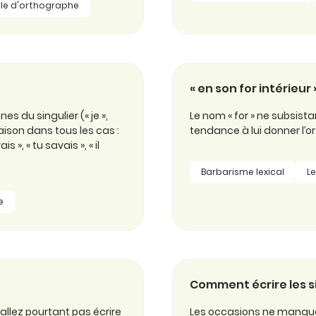
le d'orthographe
« en son for intérieur 
 du singulier (« je »,
Le nom « for » ne subsistan
aison dans tous les cas :
tendance à lui donner l’or
is », « tu savais », « il
Barbarisme lexical
Le
e
Comment écrire les s
’allez pourtant pas écrire
Les occasions ne manquen