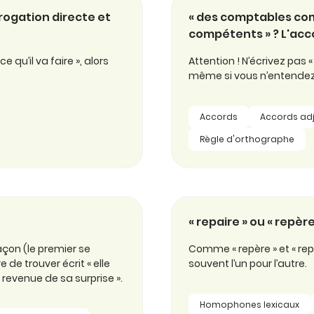
rrogation directe et
« des comptables co
compétents » ? L'accor
e qu’il va faire », alors
Attention ! N’écrivez pas 
même si vous n’entendez p
Accords
Accords adj
Règle d'orthographe
« repaire » ou « repère
açon (le premier se
Comme « repère » et « rep
e de trouver écrit « elle
souvent l’un pour l’autre.
s revenue de sa surprise ».
Homophones lexicaux