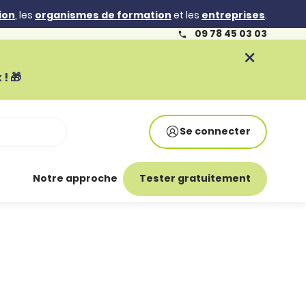
ion
, les
organismes de formation
et les
entreprises
.
09 78 45 03 03
! 🎁
Se connecter
Notre approche
Tester gratuitement