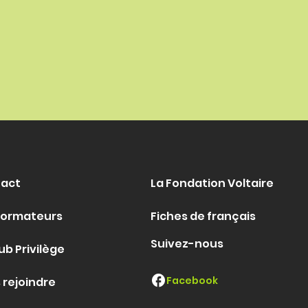
act
La Fondation Voltaire
formateurs
Fiches de français
Suivez-nous
ub Privilège
Facebook
 rejoindre