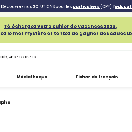
 Découvrez nos SOLUTIONS pour les
particuliers
(CPF), l’
éducat
Téléchargez votre cahier de vacances 2026.
ez le mot mystère et tentez de gagner des cadeaux 
Médiathèque
Fiches de français
aphe