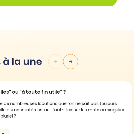
 à la une
les" ou "à toute fin utile" ?
e de nombreuses locutions que l’on ne sait pas toujours
le qui nous intéresse ici, faut-il laisser les mots au singulier
uriel ?
he