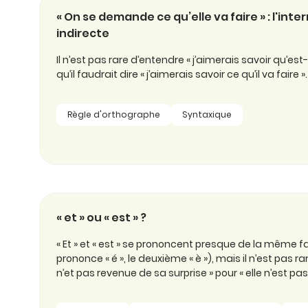
« On se demande ce qu’elle va faire » : l'inte
indirecte
Il n’est pas rare d’entendre « j’aimerais savoir qu’est-c
qu’il faudrait dire « j’aimerais savoir ce qu’il va faire ».
Règle d'orthographe
Syntaxique
« et » ou « est » ?
« Et » et « est » se prononcent presque de la même f
prononce « é », le deuxième « è »), mais il n’est pas rar
n’et pas revenue de sa surprise » pour « elle n’est pa