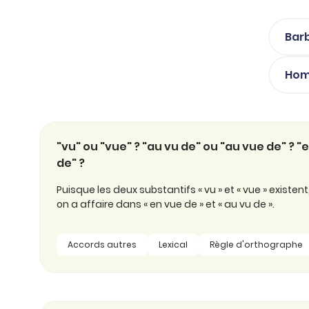
professionnel
d’orthographe
Éducation
Animer une classe
Barb
Syntaxe
Organismes de
Aider ses enfants
formation
Toutes nos fiches
Hom
Certifier ses compétences
Accompagner ses
salariés
Évaluer le niveau de ses
salariés
Explorer la langue
"vu" ou "vue" ? "au vu de" ou "au vue de" ? "
française
de" ?
Découvrir nos
Puisque les deux substantifs « vu » et « vue » exist
ouvrages
on a affaire dans « en vue de » et « au vu de ».
Témoignages
Accords autres
Lexical
Règle d'orthographe