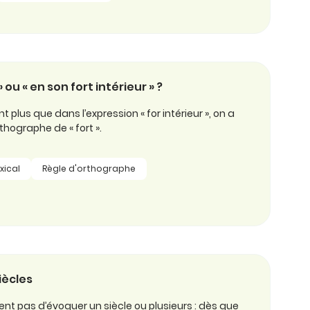
» ou « en son fort intérieur » ?
t plus que dans l’expression « for intérieur », on a
thographe de « fort ».
xical
Règle d'orthographe
iècles
t pas d’évoquer un siècle ou plusieurs : dès que