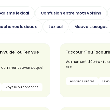
arisme lexical
Confusion entre mots voisins
ophones lexicaux
Lexical
Mauvais usages
en vu de" ou "en vue
"accourir" ou "acour
Au moment d’écrire « ils ac
« r ».
ent, comment savoir auquel
Accords autres
Lexic
Voyelle ou consonne