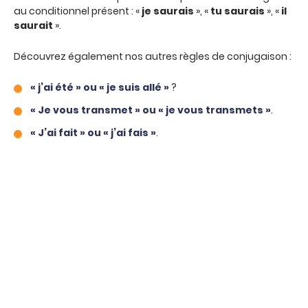
au conditionnel présent : «
je saurais
», «
tu saurais
», «
il
saurait
».
Découvrez également nos autres règles de conjugaison :
« j’ai été » ou « je suis allé »
?
« Je vous transmet » ou « je vous transmets »
.
« J’ai fait » ou « j’ai fais »
.