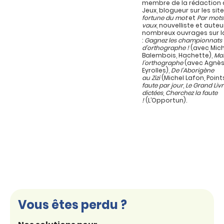
membre de la rédaction d
Jeux, blogueur sur les sit
fortune du mot
et
Par mots
vaux
, nouvelliste et auteu
nombreux ouvrages sur l
:
Gagnez les championnats
d’orthographe !
(avec Mich
Balembois, Hachette),
Maî
l’orthographe
(avec Agnès
Eyrolles),
De l’Aborigène
au Zizi
(Michel Lafon, Point
faute par jour
,
Le Grand Liv
dictées
,
Cherchez la faute
!
(L’Opportun).
Vous êtes perdu ?