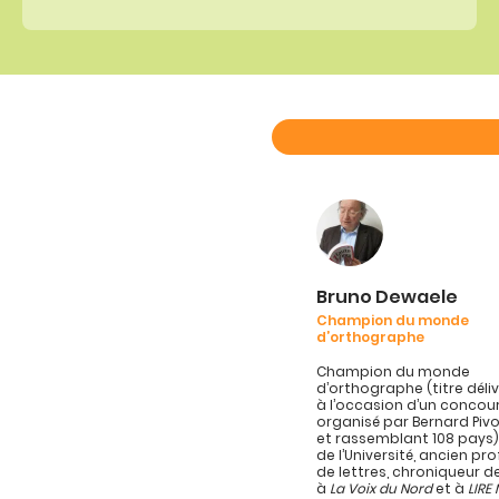
Bruno Dewaele
Champion du monde
d’orthographe
Champion du monde
d’orthographe (titre délivr
à l’occasion d’un concou
organisé par Bernard Pivo
et rassemblant 108 pays)
de l’Université, ancien pr
de lettres, chroniqueur d
à
La Voix du Nord
et à
LIRE