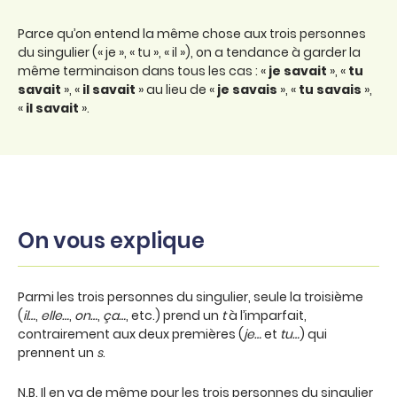
Parce qu’on entend la même chose aux trois personnes
du singulier (« je », « tu », « il »), on a tendance à garder la
même terminaison dans tous les cas : «
je savait
», «
tu
savait
», «
il savait
» au lieu de «
je savais
», «
tu savais
»,
«
il savait
».
On vous explique
Parmi les trois personnes du singulier, seule la troisième
(
il…
,
elle…
,
on…
,
ça…
, etc.) prend un
t
à l’imparfait,
contrairement aux deux premières (
je…
et
tu…
) qui
prennent un
s
.
N.B. Il en va de même pour les trois personnes du singulier