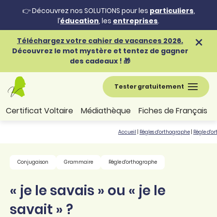
👉 Découvrez nos SOLUTIONS pour les
particuliers
,
l’
éducation
, les
entreprises
.
Téléchargez votre cahier de vacances 2026.
Découvrez le mot mystère et tentez de gagner
des cadeaux ! 🎁
Tester gratuitement
Certificat Voltaire
Médiathèque
Fiches de Français
Accueil
|
Règles d'orthographe
|
Règle d'o
Conjugaison
Grammaire
Règle d'orthographe
« je le savais » ou « je le
savait » ?