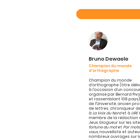
Bruno Dewaele
Champion du monde
d’orthographe
Champion du monde
d’orthographe (titre délivr
à l’occasion d’un concou
organisé par Bernard Pivo
et rassemblant 108 pays)
de l’Université, ancien pr
de lettres, chroniqueur d
à
La Voix du Nord
et à
LIRE
membre de la rédaction d
Jeux, blogueur sur les sit
fortune du mot
et
Par mots
vaux
, nouvelliste et auteu
nombreux ouvrages sur l