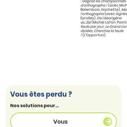
:
Gagnez les championnats
d’orthographe !
(avec Mich
Balembois, Hachette),
Maî
l’orthographe
(avec Agnès
Eyrolles),
De l’Aborigène
au Zizi
(Michel Lafon, Point
faute par jour
,
Le Grand Liv
dictées
,
Cherchez la faute
!
(L’Opportun).
Vous êtes perdu ?
Nos solutions pour...
Vous