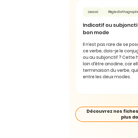
Lexical
Règle d'orthograph
Indicatif ou subjonctif 
bon mode
Il n’est pas rare de se pos
ce verbe, dois-je le conjug
ou au subjonctif ? Cette 
loin d’être anodine, car e
terminaison du verbe, qui
entre les deux modes.
Découvrez nos fiches
plus do