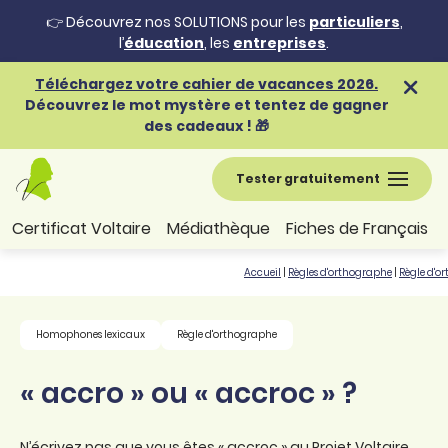
👉 Découvrez nos SOLUTIONS pour les
particuliers
,
l’
éducation
, les
entreprises
.
Téléchargez votre cahier de vacances 2026.
Découvrez le mot mystère et tentez de gagner
des cadeaux ! 🎁
Tester gratuitement
Certificat Voltaire
Médiathèque
Fiches de Français
Accueil
|
Règles d'orthographe
|
Règle d'o
Homophones lexicaux
Règle d'orthographe
« accro » ou « accroc » ?
N’écrivez pas que vous êtes « accroc » au Projet Voltaire,