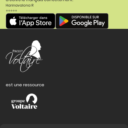
Harinavalona R
⭐⭐⭐⭐⭐
est une ressource