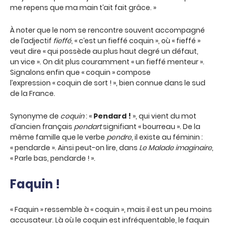
me repens que ma main t’ait fait grâce. »
À noter que le nom se rencontre souvent accompagné
de l’adjectif
fieffé
, « c’est un fieffé coquin », où « fieffé »
veut dire « qui possède au plus haut degré un défaut,
un vice ». On dit plus couramment « un fieffé menteur ».
Signalons enfin que « coquin » compose
l’expression « coquin de sort ! », bien connue dans le sud
de la France.
Synonyme de
coquin
: «
Pendard !
», qui vient du mot
d’ancien français
pendart
signifiant « bourreau ». De la
même famille que le verbe
pendre
, il existe au féminin :
« pendarde ». Ainsi peut-on lire, dans
Le Malade imaginaire
,
« Parle bas, pendarde ! ».
Faquin !
« Faquin » ressemble à « coquin », mais il est un peu moins
accusateur. Là où le coquin est infréquentable, le faquin