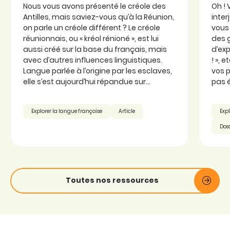
Nous vous avons présenté le créole des
Oh ! 
Antilles, mais saviez-vous qu’à la Réunion,
inter
on parle un créole différent ? Le créole
vous 
réunionnais, ou « kréol rénioné », est lui
des 
aussi créé sur la base du français, mais
d’exp
avec d’autres influences linguistiques.
! », 
Langue parlée à l’origine par les esclaves,
vos p
elle s’est aujourd’hui répandue sur...
pas é
Explorer la langue française
Article
Expl
Doss
Toutes nos ressources