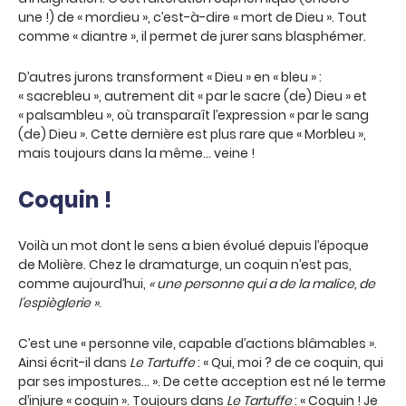
une !) de « mordieu », c’est-à-dire « mort de Dieu ». Tout
comme « diantre », il permet de jurer sans blasphémer.
D’autres jurons transforment « Dieu » en « bleu » :
« sacrebleu », autrement dit « par le sacre (de) Dieu » et
« palsambleu », où transparaît l’expression « par le sang
(de) Dieu ». Cette dernière est plus rare que « Morbleu »,
mais toujours dans la même… veine !
Coquin !
Voilà un mot dont le sens a bien évolué depuis l’époque
de Molière. Chez le dramaturge, un coquin n’est pas,
comme aujourd’hui,
« une personne qui a de la malice, de
l’espièglerie »
.
C’est une « personne vile, capable d’actions blâmables ».
Ainsi écrit-il dans
Le Tartuffe
: « Qui, moi ? de ce coquin, qui
par ses impostures… ». De cette acception est né le terme
d’injure « coquin ». Toujours dans
Le Tartuffe
: « Coquin ! Je