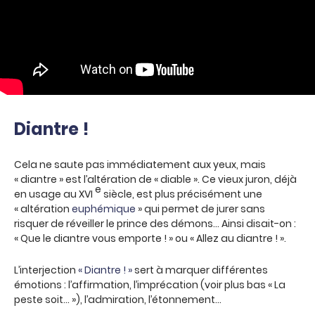
Diantre !
Cela ne saute pas immédiatement aux yeux, mais
« diantre » est l’altération de « diable ». Ce vieux juron, déjà
e
en usage au XVI
siècle, est plus précisément une
« altération
euphémique
» qui permet de jurer sans
risquer de réveiller le prince des démons… Ainsi disait-on :
« Que le diantre vous emporte ! » ou « Allez au diantre ! ».
L’interjection
« Diantre ! »
sert à marquer différentes
émotions : l’affirmation, l’imprécation (voir plus bas « La
peste soit… »), l’admiration, l’étonnement…