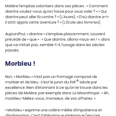
Molière l’emploie volontiers dans ses pièces : « Comment
diantre voulez-vous qu’on fasse pour vous voler ? » « Qui
diantre peut aller là contre ? » (
L’Avare
), « D’où diantre a-t-
il sitôt appris cette aventure ? » (
L’École des femmes
).
Aujourd’hui, « diantre » s’emploie plaisamment, souvent
précédé de « que » : « Que diantre, allons-nous-en ! », alors
que ce n’était pas, semble-t-il, l’usage dans les siècles
passés.
Morbleu !
Non, « Morbleu » n’est pas un fromage composé de
e
morbier et de bleu : c’est le juron du XVII
siècle par
excellence. Rien d’étonnant à ce qu’on le trouve dans les
pièces de Molière, par exemple dans
Le Misanthrope
: « Ah,
morbleu ! Mêlez-vous, monsieur, de vos affaires. »
« Morbleu » exprime une colère mêlée d’impatience et
d’indignation. C’est l’altération euphémique (encore