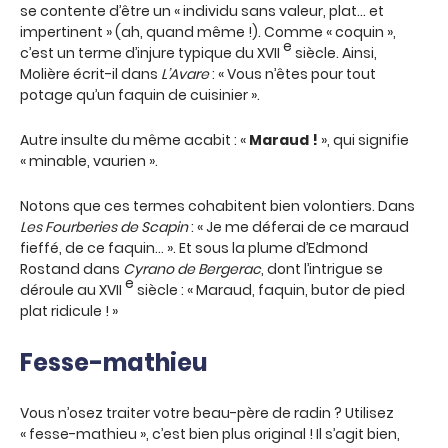
se contente d’être un « individu sans valeur, plat… et
impertinent » (ah, quand même !). Comme « coquin »,
e
c’est un terme d’injure typique du XVII
siècle. Ainsi,
Molière écrit-il dans
L’Avare
: « Vous n’êtes pour tout
potage qu’un faquin de cuisinier ».
Autre insulte du même acabit : «
Maraud !
», qui signifie
« minable, vaurien ».
Notons que ces termes cohabitent bien volontiers. Dans
Les Fourberies de Scapin
: « Je me déferai de ce maraud
fieffé, de ce faquin… ». Et sous la plume d’Edmond
Rostand dans
Cyrano de Bergerac
, dont l’intrigue se
e
déroule au XVII
siècle : « Maraud, faquin, butor de pied
plat ridicule ! »
Fesse-mathieu
Vous n’osez traiter votre beau-père de radin ? Utilisez
« fesse-mathieu », c’est bien plus original ! Il s’agit bien,