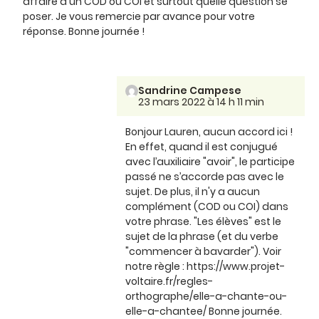
affaire à un COD ou COI et surtout quelle question se
poser. Je vous remercie par avance pour votre
réponse. Bonne journée !
Sandrine Campese
23 mars 2022 à 14 h 11 min
Bonjour Lauren, aucun accord ici !
En effet, quand il est conjugué
avec l’auxiliaire "avoir", le participe
passé ne s’accorde pas avec le
sujet. De plus, il n'y a aucun
complément (COD ou COI) dans
votre phrase. "Les élèves" est le
sujet de la phrase (et du verbe
"commencer à bavarder"). Voir
notre règle : https://www.projet-
voltaire.fr/regles-
orthographe/elle-a-chante-ou-
elle-a-chantee/ Bonne journée.