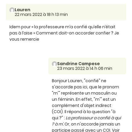
Lauren
22 mars 2022 à 18 h 13 min
Idem pour « la professeure m’a confié qu’elle n’était
pas à l’aise » Comment doit-on accorder confier ? Je
vous remercie
Sandrine Campese
23 mars 2022 à 14 h 06 min
Bonjour Lauren, "confié" ne
s'accorde pas ici, que le pronom
"m'" représente un masculin ou
un féminin. En effet, "m'" est un
complément d'objet indirect
(COI). Il répond à la question "à
qui ?" :
La professeur a confié
à qui
?
à m'.
Or, on n'accorde jamais un
participe passé avec un COI. Voir