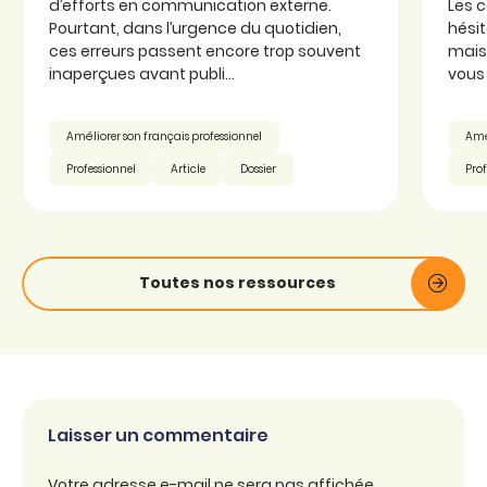
d’efforts en communication externe.
Les 
Pourtant, dans l’urgence du quotidien,
hésit
ces erreurs passent encore trop souvent
mais 
inaperçues avant publi...
vous 
Améliorer son français professionnel
Amél
Professionnel
Article
Dossier
Prof
Toutes nos ressources
Laisser un commentaire
Votre adresse e-mail ne sera pas affichée.