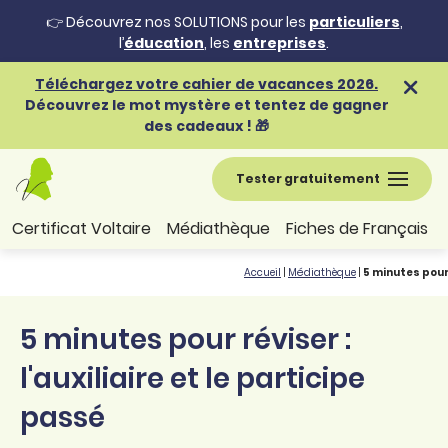
👉 Découvrez nos SOLUTIONS pour les
particuliers
,
l’
éducation
, les
entreprises
.
Téléchargez votre cahier de vacances 2026.
Découvrez le mot mystère et tentez de gagner
des cadeaux ! 🎁
Tester gratuitement
Certificat Voltaire
Médiathèque
Fiches de Français
Accueil
|
Médiathèque
|
5 minutes pour 
5 minutes pour réviser :
l'auxiliaire et le participe
passé