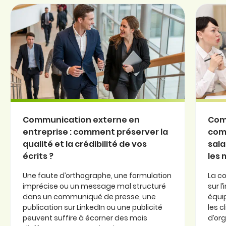
Communication externe en
Com
entreprise : comment préserver la
com
qualité et la crédibilité de vos
sala
écrits ?
les
Une faute d’orthographe, une formulation
La c
imprécise ou un message mal structuré
sur l
dans un communiqué de presse, une
équi
publication sur LinkedIn ou une publicité
les c
peuvent suffire à écorner des mois
d’or