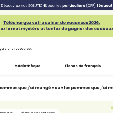
 Découvrez nos SOLUTIONS pour les
particuliers
(CPF), l’
éducat
Téléchargez votre cahier de vacances 2026.
ez le mot mystère et tentez de gagner des cadeaux 
Médiathèque
Fiches de français
 pommes que j’ai mangé » ou « les pommes que j’ai m
ammaire
Règle d'orthographe