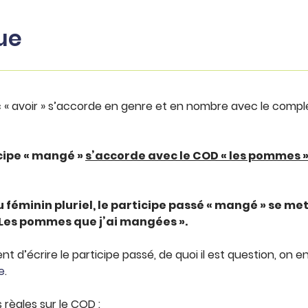
ue
 « avoir » s’accorde en genre et en nombre avec le compl
cipe « mangé »
s’accorde avec le COD « les pommes 
éminin pluriel, le participe passé « mangé » se met 
« Les pommes que j
’ai mangées ».
ent d’écrire le participe passé, de quoi il est question, on 
e
.
règles sur le COD :