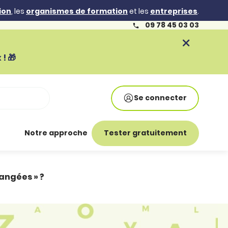
ion
, les
organismes de formation
et les
entreprises
.
09 78 45 03 03
! 🎁
Se connecter
Notre approche
Tester gratuitement
angées » ?