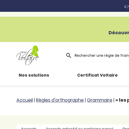
👉
Découvr
Rechercher
Nos solutions
Certificat Voltaire
Particuliers
Toutes nos
Conjugaison
Accueil
|
Règles d'orthographe
|
Grammaire
|
« les
ressources
Entreprises
Grammaire
Améliorer son
français
Secteur public
Règle
Accords
Accords adjectif ou participe passé
Gr