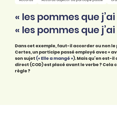
professionnel
d’orthographe
Éducation
« les pommes que j’a
Animer une classe
Syntaxe
Organismes de
Aider ses enfants
« les pommes que j’a
formation
Toutes nos fiches
Certifier ses compétences
Accompagner ses
salariés
Dans cet exemple, faut-il accorder ou non le
Évaluer le niveau de ses
salariés
Certes, un participe passé employé avec « av
Explorer la langue
son sujet
(« Elle a mangé »
). Mais qu’en est-i
française
direct (COD) est placé avant le verbe ? Cela 
règle ?
Découvrir nos
ouvrages
Témoignages