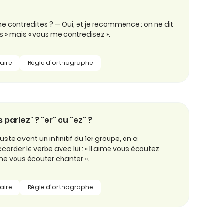
 contredites ? — Oui, et je recommence : on ne dit
 » mais « vous me contredisez ».
aire
Règle d'orthographe
 parlez" ? "er" ou "ez" ?
uste avant un infinitif du 1er groupe, on a
rder le verbe avec lui : « Il aime vous écoutez
aime vous écouter chanter ».
aire
Règle d'orthographe