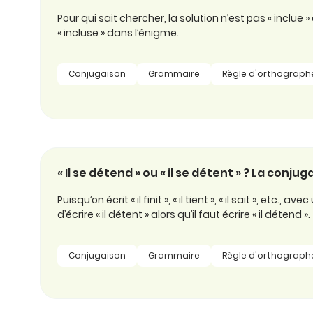
Pour qui sait chercher, la solution n’est pas « inclue
« incluse » dans l’énigme.
Conjugaison
Grammaire
Règle d'orthograph
« Il se détend » ou « il se détent » ? La conju
Puisqu’on écrit « il finit », « il tient », « il sait », etc., av
d’écrire « il détent » alors qu’il faut écrire « il détend ».
Conjugaison
Grammaire
Règle d'orthograph