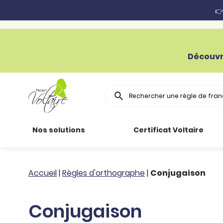
👉
Découvr
Rechercher
Nos solutions
Certificat Voltaire
Particuliers
Toutes nos
Conjugaison
Accueil
|
Règles d'orthographe
|
Conjugaison
ressources
Entreprises
Grammaire
Conjugaison
Améliorer son
français
Secteur public
Règle