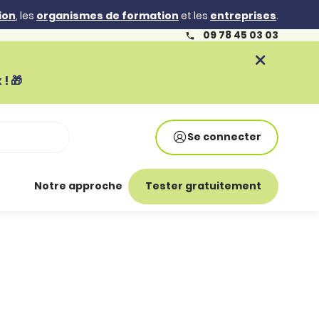
ion
, les
organismes de formation
et les
entreprises
.
09 78 45 03 03
! 🎁
Se connecter
Notre approche
Tester gratuitement