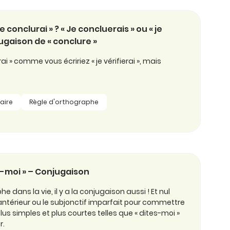
je conclurai » ? « Je concluerais » ou « je
jugaison de « conclure »
ai » comme vous écririez « je vérifierai », mais
aire
Règle d'orthographe
te-moi » – Conjugaison
he dans la vie, il y a la conjugaison aussi ! Et nul
é antérieur ou le subjonctif imparfait pour commettre
us simples et plus courtes telles que « dites-moi »
r.