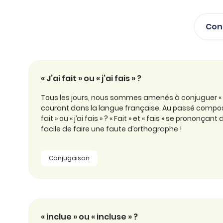
professionnel
d’orthographe
Éducation
Animer une classe
Con
Syntaxe
Organismes de
Aider ses enfants
formation
Toutes nos fiches
Certifier ses compétences
Accompagner ses
« J’ai fait » ou « j’ai fais » ?
salariés
Évaluer le niveau de ses
salariés
Tous les jours, nous sommes amenés à conjuguer « fa
Explorer la langue
courant dans la langue française. Au passé composé, 
française
fait » ou « j’ai fais » ? « Fait » et « fais » se prononça
facile de faire une faute d’orthographe !
Découvrir nos
ouvrages
Conjugaison
Témoignages
« inclue » ou « incluse » ?