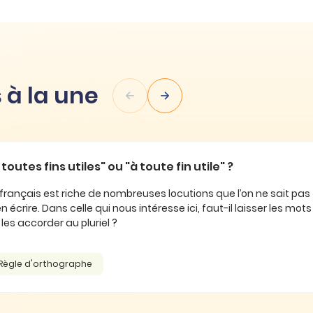
 à la une
iles" ou "à toute fin utile" ?
che de nombreuses locutions que l’on ne sait pas toujours
lle qui nous intéresse ici, faut-il laisser les mots au singulier
pluriel ?
aphe