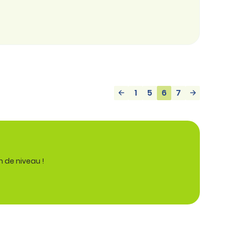
1
5
6
7
n de niveau !