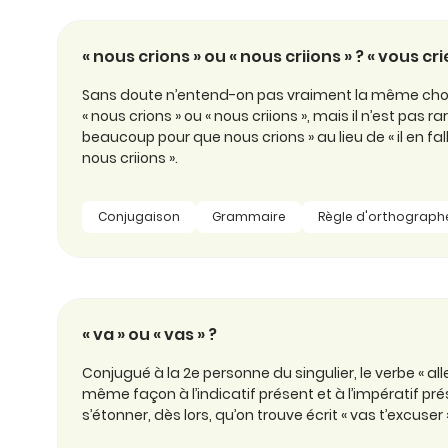
« nous crions » ou « nous criions » ? « vous crie
Sans doute n’entend-on pas vraiment la même chose
« nous crions » ou « nous criions », mais il n’est pas rar
beaucoup pour que nous crions » au lieu de « il en f
nous criions ».
Conjugaison
Grammaire
Règle d'orthograph
« va » ou « vas » ?
Conjugué à la 2e personne du singulier, le verbe « all
même façon à l’indicatif présent et à l’impératif 
s’étonner, dès lors, qu’on trouve écrit « vas t’excuser 