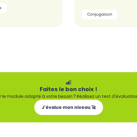
e
Conjugaison
Faites le bon choix !
 le module adapté à votre besoin ? Réalisez un test d'évaluatio
J'évalue mon niveau 🚀