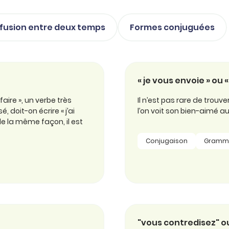
fusion entre deux temps
Formes conjuguées
« je vous envoie » ou «
ire », un verbe très
Il n’est pas rare de trouv
doit-on écrire « j’ai
l’on voit son bien-aimé au l
nt de la même façon, il est
Conjugaison
Gramm
"vous contredisez" o