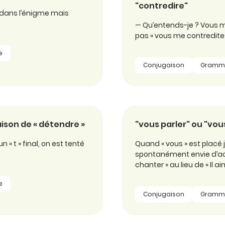
"contredire"
 » dans l’énigme mais
— Qu’entends-je ? Vous me
pas « vous me contredites
e
Conjugaison
Gramm
gaison de « détendre »
"vous parler" ou "vous
ec un « t » final, on est tenté
Quand « vous » est placé j
spontanément envie d’acco
chanter » au lieu de « Il 
e
Conjugaison
Gramm