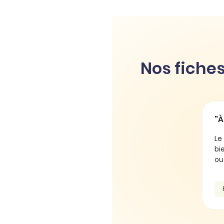
Nos fiches
"À toutes fins ut
Le français est ri
bien écrire. Dans ce
ou les accorder au 
Règle d'orthogr