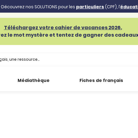
 Découvrez nos SOLUTIONS pour les
particuliers
(CPF), l’
éducat
Téléchargez votre cahier de vacances 2026.
ez le mot mystère et tentez de gagner des cadeaux 
Médiathèque
Fiches de français