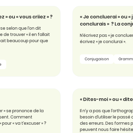
z » ou « vous criiez » ?
« Je concluerai » ou « 
conclurais » ? La con
 selon que l’on dit
e de trouver « il en fallait
N’écrivez pas « je concluer
allait beaucoup pour que
écrivez « je conclurai ».
Conjugaison
Gramm
e
« Dites-moi » ou « di
er » se prononce de la
Il n’y a pas que l’orthograp
présent. Comment
besoin d’utiliser le pass
» pour « va t’excuser » ?
des erreurs. Des formes pl
peuvent nous faire hésite