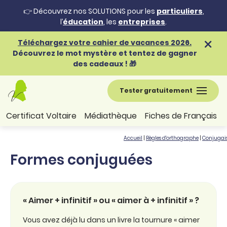
👉 Découvrez nos SOLUTIONS pour les
particuliers
,
l’
éducation
, les
entreprises
.
Téléchargez votre cahier de vacances 2026.
Découvrez le mot mystère et tentez de gagner
des cadeaux ! 🎁
Tester gratuitement
Certificat Voltaire
Médiathèque
Fiches de Français
Accueil
|
Règles d'orthographe
|
Conjugai
Formes conjuguées
« Aimer + infinitif » ou « aimer à + infinitif » ?
Vous avez déjà lu dans un livre la tournure « aimer