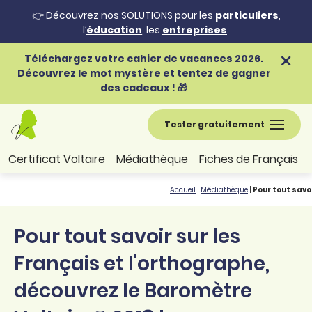
👉 Découvrez nos SOLUTIONS pour les
particuliers
,
l’
éducation
, les
entreprises
.
Téléchargez votre cahier de vacances 2026.
Découvrez le mot mystère et tentez de gagner
des cadeaux ! 🎁
Tester gratuitement
Certificat Voltaire
Médiathèque
Fiches de Français
Accueil
|
Médiathèque
|
Pour tout savo
Pour tout savoir sur les
Français et l'orthographe,
découvrez le Baromètre