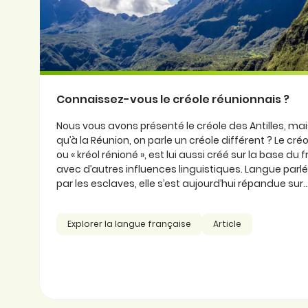
Connaissez-vous le créole réunionnais ?
Nous vous avons présenté le créole des Antilles, ma
qu’à la Réunion, on parle un créole différent ? Le cré
ou « kréol rénioné », est lui aussi créé sur la base du
avec d’autres influences linguistiques. Langue parlée
par les esclaves, elle s’est aujourd’hui répandue sur..
Explorer la langue française
Article