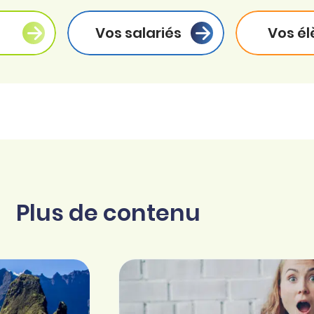
Vos salariés
Vos él
Plus de contenu