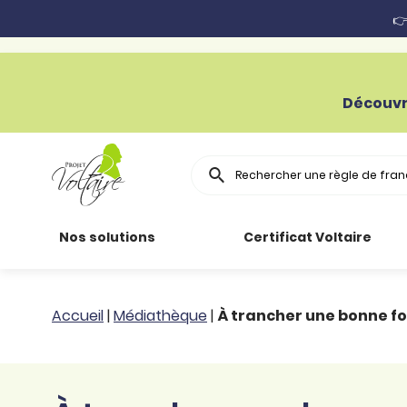
👉
Découvr
Rechercher
Nos solutions
Certificat Voltaire
Particuliers
Toutes nos
Conjugaison
Accueil
|
Médiathèque
|
À trancher une bonne foi
ressources
Entreprises
Grammaire
Améliorer son
français
Secteur public
Règle