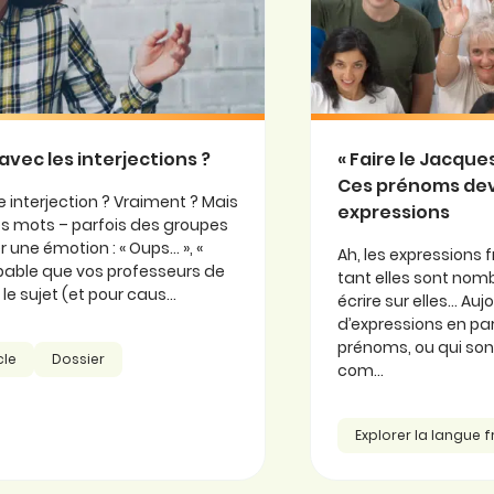
avec les interjections ?
« Faire le Jacqu
Ces prénoms de
 interjection ? Vraiment ? Mais
expressions
 ces mots – parfois des groupes
 une émotion : « Oups… », «
Ah, les expressions f
probable que vos professeurs de
tant elles sont nomb
e sujet (et pour caus...
écrire sur elles… Au
d’expressions en part
prénoms, ou qui so
cle
Dossier
com...
Explorer la langue 