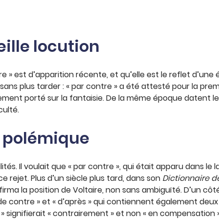
eille locution
e » est d’apparition récente, et qu’elle est le reflet d’une 
ns plus tarder : « par contre » a été attesté pour la prem
rement porté sur la fantaisie. De la même époque datent le
culté.
la polémique
ilités. Il voulait que « par contre », qui était apparu dans 
e rejet. Plus d’un siècle plus tard, dans son
Dictionnaire d
nfirma la position de Voltaire, non sans ambiguïté. D’un cô
 contre » et « d’après » qui contiennent également deux pré
re » signifierait « contrairement » et non « en compensation »