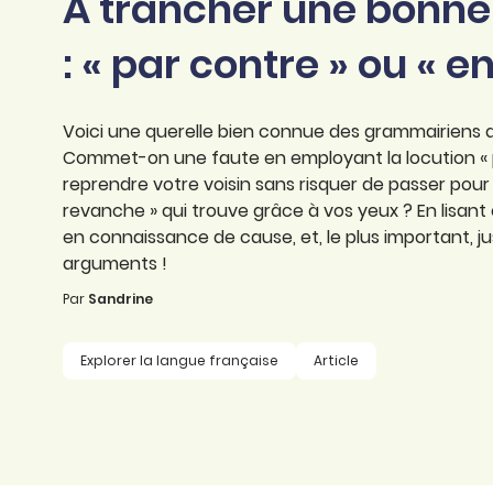
À trancher une bonne 
professionnel
d’orthographe
Éducation
: « par contre » ou « 
Animer une classe
Syntaxe
Organismes de
Aider ses enfants
formation
Toutes nos fiches
Voici une querelle bien connue des grammairiens qu
Certifier ses compétences
Accompagner ses
Commet-on une faute en employant la locution « p
salariés
reprendre votre voisin sans risquer de passer pour un
Évaluer le niveau de ses
revanche » qui trouve grâce à vos yeux ? En lisant 
salariés
Explorer la langue
en connaissance de cause, et, le plus important, ju
française
arguments !
Par
Sandrine
Découvrir nos
ouvrages
Explorer la langue française
Article
Témoignages