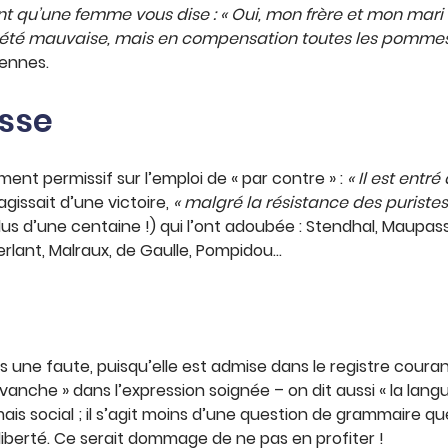
t qu’une femme vous dise : « Oui, mon frère et mon mari s
s été mauvaise, mais en compensation toutes les pommes d
iennes.
isse
nt permissif sur l’emploi de « par contre » :
« Il est entr
agissait d’une victoire,
« malgré la résistance des puristes
us d’une centaine !) qui l’ont adoubée : Stendhal, Maupass
rlant, Malraux, de Gaulle, Pompidou…
s une faute, puisqu’elle est admise dans le registre couran
che » dans l’expression soignée – on dit aussi « la langue s
, mais social ; il s’agit moins d’une question de grammaire
liberté. Ce serait dommage de ne pas en profiter !