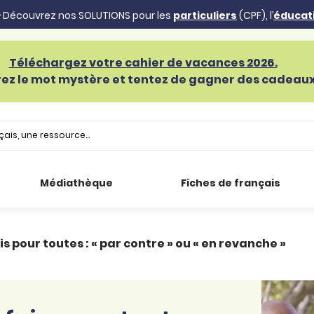
 Découvrez nos SOLUTIONS pour les
particuliers
(CPF), l’
éducat
Téléchargez votre cahier de vacances 2026.
ez le mot mystère et tentez de gagner des cadeaux 
Médiathèque
Fiches de français
s pour toutes : « par contre » ou « en revanche »