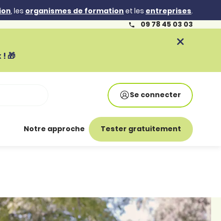
ion
, les
organismes de formation
et les
entreprises
.
09 78 45 03 03
! 🎁
Se connecter
Notre approche
Tester gratuitement