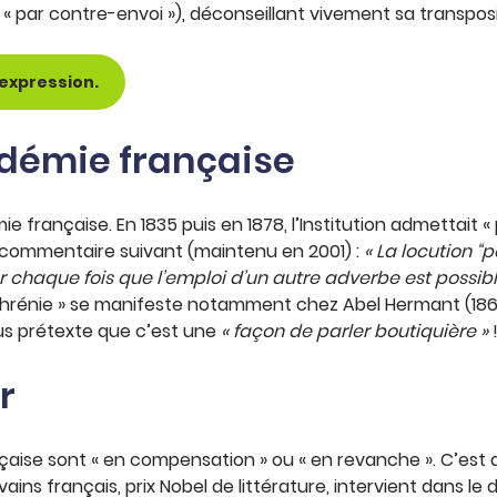
de « par contre-envoi »), déconseillant vivement sa transpos
expression.
adémie française
émie française. En 1835 puis en 1878, l’Institution admettait «
e commentaire suivant (maintenu en 2001) :
« La locution 
er chaque fois que l’emploi d’un autre adverbe est possibl
hrénie » se manifeste notamment chez Abel Hermant (1862-1
us prétexte que c’est une
« façon de parler boutiquière »
r
aise sont « en compensation » ou « en revanche ». C’est d
vains français, prix Nobel de littérature, intervient dans l