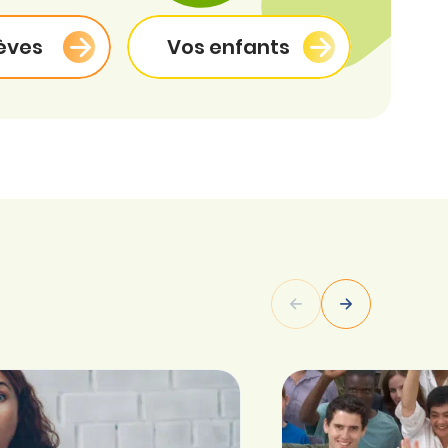
èves
Vos enfants