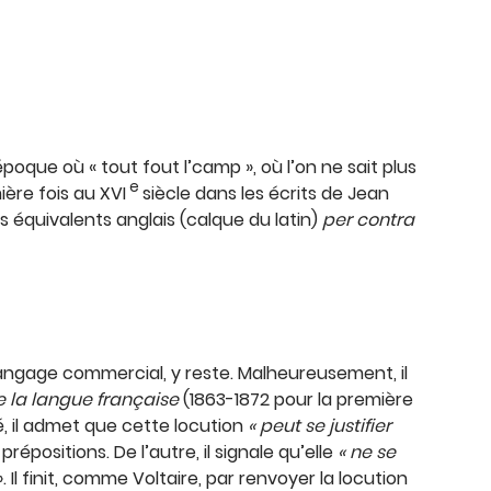
époque où « tout fout l’camp », où l’on ne sait plus
e
ière fois au XVI
siècle dans les écrits de Jean
s équivalents anglais (calque du latin)
per contra
le langage commercial, y reste. Malheureusement, il
e la langue française
(1863-1872 pour la première
té, il admet que cette locution
«
peut se justifier
positions. De l’autre, il signale qu’elle
« ne se
. Il finit, comme Voltaire, par renvoyer la locution