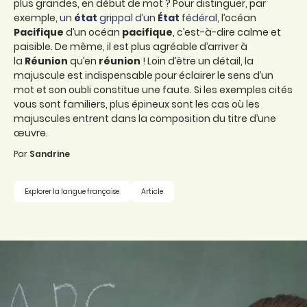
plus grandes, en début de mot ? Pour distinguer, par
exemple,
un
état
grippal d’un
État
fédéral
, l’océan
Pacifique
d’un océan
pacifique
, c’est-à-dire calme et
paisible. De même, il est plus agréable d’arriver à
la
Réunion
qu’en
réunion
! Loin d’être un détail, la
majuscule est indispensable pour éclairer le sens d’un
mot et son oubli constitue une faute. Si les exemples cités
vous sont familiers, plus épineux sont les cas où les
majuscules entrent dans la composition du titre d’une
œuvre.
Par
Sandrine
Explorer la langue française
Article