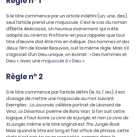
Règle n° 1
Si le titre commence par un article indéfini (un, une, des),
seul l’article prend une majuscule. C’est le cas du roman
d’Éliette Abécassis,
Un heureux événement
, qui a été
adapté au cinéma. Profitons-en pour rappeler que tout
titre d’œuvre doit être mis en italique.
Des hommes et des
dieux
, film de Xavier Beauvois, suit la même règle. Mais s’il
s’agissait d’un Dieu unique, on écrirait : « Des hommes et
Dieu », avec une
majuscule à « Dieu »
.
Règle n° 2
Si le titre commence par l’article défini (le, la, l’, les), il est
d’usage de mettre une majuscule au mot suivant.
Exemples :
La Joconde
, célèbre portrait de Léonard de
Vinci,
Le Déserteur
, poème de Boris Vian. Si l’on suit cette
logique, il faut écrire
Le Livre de la jungle
, et non
Le Livre de
la Jungle
, même si le titre original est
The Jungle Book
.
Mais quand le titre est long et fait office de phrase, cette