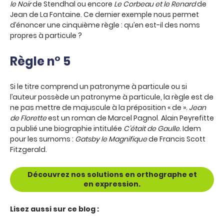
le Noir
de Stendhal ou encore
Le Corbeau et le Renard
de
Jean de La Fontaine. Ce dernier exemple nous permet
d’énoncer une cinquième règle : qu’en est-il des noms
propres à particule ?
Règle n° 5
Si le titre comprend un patronyme à particule ou si
l’auteur possède un patronyme à particule, la règle est de
ne pas mettre de majuscule à la préposition « de ».
Jean
de Florette
est un roman de Marcel Pagnol. Alain Peyrefitte
a publié une biographie intitulée
C’était de Gaulle
. Idem
pour les surnoms :
Gatsby le Magnifique
de Francis Scott
Fitzgerald.
Découvrez nos solutions en orthographe et
en expression.
Lisez aussi sur ce blog :