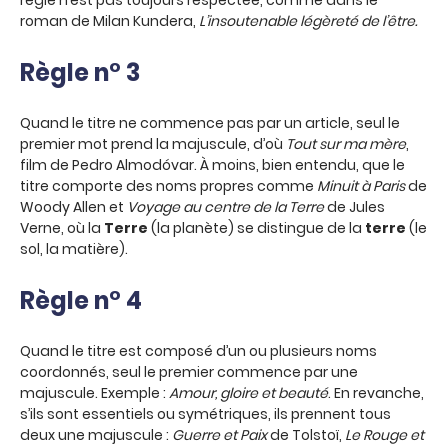
règle n’est pas toujours respectée, comme dans le
roman de Milan Kundera,
L’insoutenable légèreté de l’être.
Règle n° 3
Quand le titre ne commence pas par un article, seul le
premier mot prend la majuscule, d’où
Tout sur ma mère
,
film de Pedro Almodóvar. À moins, bien entendu, que le
titre comporte des noms propres comme
Minuit à Paris
de
Woody Allen et
Voyage au centre de la Terre
de Jules
Verne, où la
Terre
(la planète) se distingue de la
terre
(le
sol, la matière).
Règle n° 4
Quand le titre est composé d’un ou plusieurs noms
coordonnés, seul le premier commence par une
majuscule. Exemple :
Amour, gloire et beauté
. En revanche,
s’ils sont essentiels ou symétriques, ils prennent tous
deux une majuscule :
Guerre et Paix
de Tolstoï,
Le Rouge et