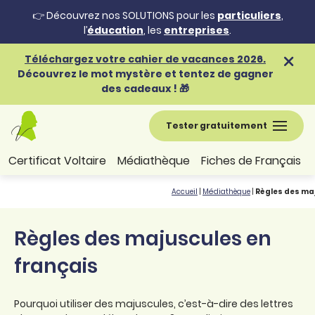
👉 Découvrez nos SOLUTIONS pour les
particuliers
,
l’
éducation
, les
entreprises
.
Téléchargez votre cahier de vacances 2026.
Découvrez le mot mystère et tentez de gagner
des cadeaux ! 🎁
Tester gratuitement
Certificat Voltaire
Médiathèque
Fiches de Français
Accueil
|
Médiathèque
|
Règles des maj
Règles des majuscules en
français
Pourquoi utiliser des majuscules, c’est-à-dire des lettres