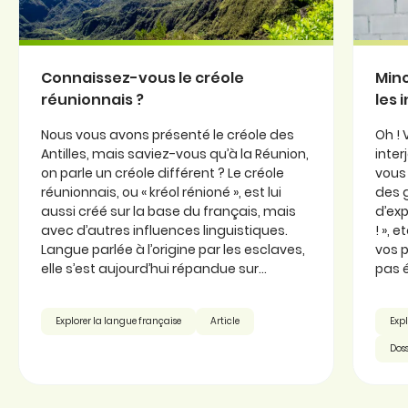
Connaissez-vous le créole
Minc
réunionnais ?
les 
Nous vous avons présenté le créole des
Oh ! 
Antilles, mais saviez-vous qu’à la Réunion,
inter
on parle un créole différent ? Le créole
vous 
réunionnais, ou « kréol rénioné », est lui
des 
aussi créé sur la base du français, mais
d’exp
avec d’autres influences linguistiques.
! », 
Langue parlée à l’origine par les esclaves,
vos p
elle s’est aujourd’hui répandue sur...
pas é
Explorer la langue française
Article
Expl
Doss