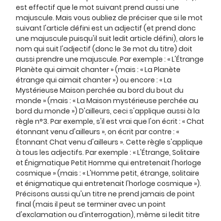
est effectif que le mot suivant prend aussi une
majuscule. Mais vous oubliez de préciser que si le mot
suivant l'article défini est un adjectif (et prend donc
une majuscule puisqu'il suit ledit article défini), alors le
nom qui suit l'adjectif (donc le 3e mot du titre) doit
aussi prendre une majuscule. Par exemple : « L'Étrange
Planète qui aimait chanter » (mais : « La Planète
étrange qui aimait chanter ») ou encore : « La
Mystérieuse Maison perchée au bord du bout du
monde » (mais : « La Maison mystérieuse perchée au
bord du monde ») D'ailleurs, ceci s'applique aussi à la
règle n°3. Par exemple, s'il est vrai que l'on écrit : « Chat
étonnant venu d'ailleurs », on écrit par contre : «
Étonnant Chat venu d'ailleurs ». Cette règle s'applique
à tous les adjectifs. Par exemple : « L'Étrange, Solitaire
et Énigmatique Petit Homme qui entretenait l'horloge
cosmique » (mais : « L'Homme petit, étrange, solitaire
et énigmatique qui entretenait l'horloge cosmique »).
Précisons aussi qu'un titre ne prend jamais de point
final (mais il peut se terminer avec un point
d'exclamation ou d'interrogation), même si ledit titre