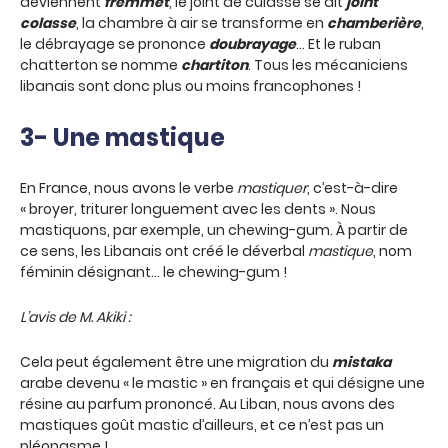
deviennent
fremmet
, le joint de culasse se dit
joint
colasse
, la chambre à air se transforme en
chamberière
,
le débrayage se prononce
doubrayage
… Et le ruban
chatterton se nomme
chartiton
. Tous les mécaniciens
libanais sont donc plus ou moins francophones !
3- Une mastique
En France, nous avons le verbe
mastiquer
, c’est-à-dire
« broyer, triturer longuement avec les dents ». Nous
mastiquons, par exemple, un chewing-gum. À partir de
ce sens, les Libanais ont créé le déverbal
mastique
, nom
féminin désignant… le chewing-gum !
L’avis de M. Akiki :
Cela peut également être une migration du
mistaka
arabe devenu « le mastic » en français et qui désigne une
résine au parfum prononcé. Au Liban, nous avons des
mastiques goût mastic d’ailleurs, et ce n’est pas un
pléonasme !