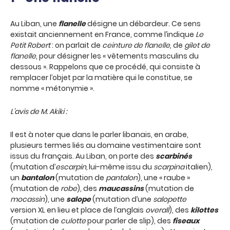
Au Liban, une
flanelle
désigne un débardeur. Ce sens
existait anciennement en France, comme l’indique
Le
Petit Robert
: on parlait de
ceinture de flanelle
, de
gilet de
flanelle
, pour désigner les « vêtements masculins du
dessous ». Rappelons que ce procédé, qui consiste à
remplacer l’objet par la matière qui le constitue, se
nomme « métonymie ».
L’avis de M. Akiki :
Il est à noter que dans le parler libanais, en arabe,
plusieurs termes liés au domaine vestimentaire sont
issus du français. Au Liban, on porte des
scarbinés
(mutation d’
escarpin,
lui-même issu du
scarpina
italien),
un
bantalon
(mutation de
pantalon
), une « raube »
(mutation de
robe
), des
maucassins
(mutation de
mocassin
), une
salope
(mutation d’une
salopette
version XL en lieu et place de l’anglais
overall
), des
kilottes
(mutation de
culotte
pour parler de slip), des
fiseaux