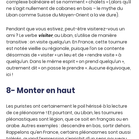
complexe balnéaire et se nomment « chalets » (alors qu’il
ne s’agit nullement de cabanes en bois – le mythe du
Liban comme Suisse du Moyen-Orient a la vie dure).
Pendant que vous estivez, peut-être visiterez-vous un
ami ? Le verbe
visiter
, au Liban, s’utilise de manière
transitive : on visite quelqu’un. En France, cette tournure
est notée vieillie ou régionale, puisque l’on se contente
désormais de « visiter » un lieu et de « rendre visite » à
quelqu’un. Dans le même esprit « on prend quelqu’un »,
autrement dit « on passe le prendre ». Aucune équivoque,
ici !
8- Monter en haut
Les puristes ont certainement le poil hérissé à la lecture
de ce pléonasme ! Et pourtant, au Liban, les tournures
pléonastiques sont légion, que ce soit en français ou en
arabe. Autres exemples : descendre en bas, sortir dehors.
Rappelons qu’en France, certains pléonasmes sont aussi
tolérés, quand l’expression s’enrichit d’un sens nouveau