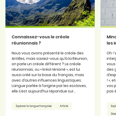
Connaissez-vous le créole
Minc
réunionnais ?
les 
Nous vous avons présenté le créole des
Oh ! 
Antilles, mais saviez-vous qu’à la Réunion,
inter
on parle un créole différent ? Le créole
vous 
réunionnais, ou « kréol rénioné », est lui
des 
aussi créé sur la base du français, mais
d’exp
avec d’autres influences linguistiques.
! », 
Langue parlée à l’origine par les esclaves,
vos p
elle s’est aujourd’hui répandue sur...
pas é
Explorer la langue française
Article
Expl
Doss