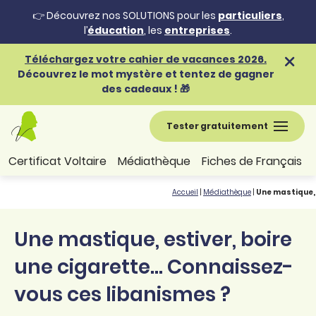
👉 Découvrez nos SOLUTIONS pour les
particuliers
,
l’
éducation
, les
entreprises
.
Téléchargez votre cahier de vacances 2026.
Découvrez le mot mystère et tentez de gagner
des cadeaux ! 🎁
Tester gratuitement
Certificat Voltaire
Médiathèque
Fiches de Français
Accueil
|
Médiathèque
|
Une mastique, 
Une mastique, estiver, boire
une cigarette... Connaissez-
vous ces libanismes ?