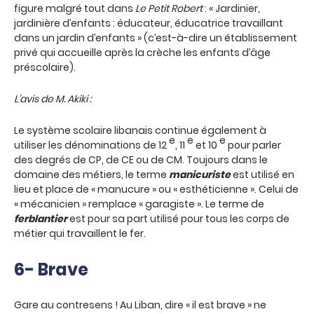
figure malgré tout dans
Le Petit Robert
: « Jardinier,
jardinière d’enfants : éducateur, éducatrice travaillant
dans un jardin d’enfants » (c’est-à-dire un établissement
privé qui accueille après la crèche les enfants d’âge
préscolaire).
L’avis de M. Akiki :
Le système scolaire libanais continue également à
e
e
e
utiliser les dénominations de 12
, 11
et 10
pour parler
des degrés de CP, de CE ou de CM. Toujours dans le
domaine des métiers, le terme
manicuriste
est utilisé en
lieu et place de « manucure » ou « esthéticienne ». Celui de
« mécanicien » remplace « garagiste ». Le terme de
ferblantier
est pour sa part utilisé pour tous les corps de
métier qui travaillent le fer.
6- Brave
Gare au contresens ! Au Liban, dire « il est brave » ne