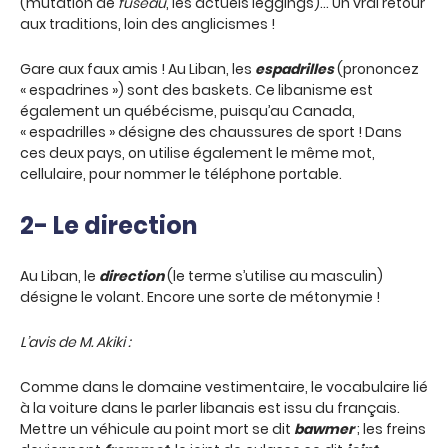
(mutation de
fuseau
, les actuels leggings)… Un vrai retour
aux traditions, loin des anglicismes !
Gare aux faux amis ! Au Liban, les
espadrilles
(prononcez
« espadrines ») sont des baskets. Ce libanisme est
également un québécisme, puisqu’au Canada,
« espadrilles » désigne des chaussures de sport ! Dans
ces deux pays, on utilise également le même mot,
cellulaire, pour nommer le téléphone portable.
2- Le direction
Au Liban, le
direction
(le terme s’utilise au masculin)
désigne le volant. Encore une sorte de métonymie !
L’avis de M. Akiki :
Comme dans le domaine vestimentaire, le vocabulaire lié
à la voiture dans le parler libanais est issu du français.
Mettre un véhicule au point mort se dit
bawmer
; les freins