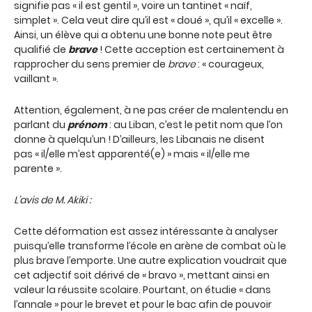
signifie pas « il est gentil », voire un tantinet « naïf,
simplet ». Cela veut dire qu’il est « doué », qu’il « excelle ».
Ainsi, un élève qui a obtenu une bonne note peut être
qualifié de
brave
! Cette acception est certainement à
rapprocher du sens premier de
brave
: « courageux,
vaillant ».
Attention, également, à ne pas créer de malentendu en
parlant du
prénom
: au Liban, c’est le petit nom que l’on
donne à quelqu’un ! D’ailleurs, les Libanais ne disent
pas « il/elle m’est apparenté(e) » mais « il/elle me
parente ».
L’avis de M. Akiki :
Cette déformation est assez intéressante à analyser
puisqu’elle transforme l’école en arène de combat où le
plus brave l’emporte. Une autre explication voudrait que
cet adjectif soit dérivé de « bravo », mettant ainsi en
valeur la réussite scolaire. Pourtant, on étudie « dans
l’annale » pour le brevet et pour le bac afin de pouvoir