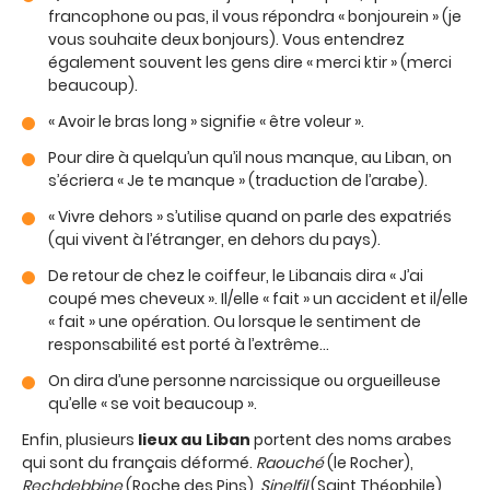
francophone ou pas, il vous répondra « bonjourein » (je
vous souhaite deux bonjours). Vous entendrez
également souvent les gens dire « merci ktir » (merci
beaucoup).
« Avoir le bras long » signifie « être voleur ».
Pour dire à quelqu’un qu’il nous manque, au Liban, on
s’écriera « Je te manque » (traduction de l’arabe).
« Vivre dehors » s’utilise quand on parle des expatriés
(qui vivent à l’étranger, en dehors du pays).
De retour de chez le coiffeur, le Libanais dira « J’ai
coupé mes cheveux ». Il/elle « fait » un accident et il/elle
« fait » une opération. Ou lorsque le sentiment de
responsabilité est porté à l’extrême…
On dira d’une personne narcissique ou orgueilleuse
qu’elle « se voit beaucoup ».
Enfin, plusieurs
lieux au Liban
portent des noms arabes
qui sont du français déformé.
Raouché
(le Rocher),
Rechdebbine
(Roche des Pins),
Sinelfil
(Saint Théophile),