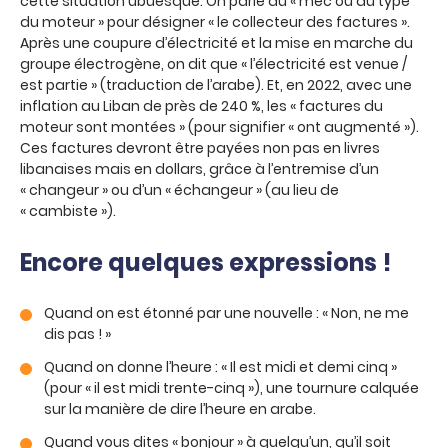
cette situation ubuesque. On parle du « mec ou du type
du moteur » pour désigner « le collecteur des factures ».
Après une coupure d’électricité et la mise en marche du
groupe électrogène, on dit que « l’électricité est venue /
est partie » (traduction de l’arabe). Et, en 2022, avec une
inflation au Liban de près de 240 %, les « factures du
moteur sont montées » (pour signifier « ont augmenté »).
Ces factures devront être payées non pas en livres
libanaises mais en dollars, grâce à l’entremise d’un
« changeur » ou d’un « échangeur » (au lieu de
« cambiste »).
Encore quelques expressions !
Quand on est étonné par une nouvelle : « Non, ne me
dis pas ! »
Quand on donne l’heure : « Il est midi et demi cinq »
(pour « il est midi trente-cinq »), une tournure calquée
sur la manière de dire l’heure en arabe.
Quand vous dites « bonjour » à quelqu’un, qu’il soit