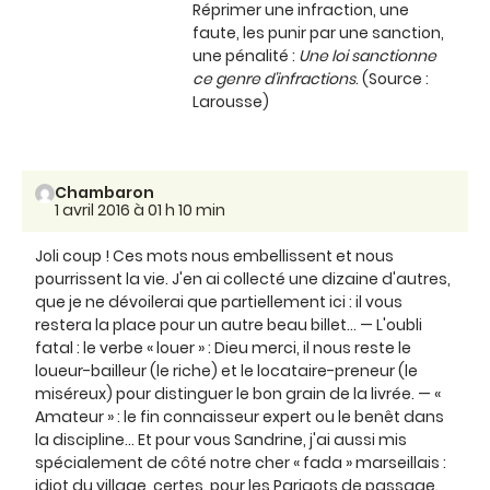
Réprimer une infraction, une
faute, les punir par une sanction,
une pénalité :
Une loi sanctionne
ce genre d'infractions
. (Source :
Larousse)
Chambaron
1 avril 2016 à 01 h 10 min
Joli coup ! Ces mots nous embellissent et nous
pourrissent la vie. J'en ai collecté une dizaine d'autres,
que je ne dévoilerai que partiellement ici : il vous
restera la place pour un autre beau billet... — L'oubli
fatal : le verbe « louer » : Dieu merci, il nous reste le
loueur-bailleur (le riche) et le locataire-preneur (le
miséreux) pour distinguer le bon grain de la livrée. — «
Amateur » : le fin connaisseur expert ou le benêt dans
la discipline... Et pour vous Sandrine, j'ai aussi mis
spécialement de côté notre cher « fada » marseillais :
idiot du village, certes, pour les Parigots de passage.