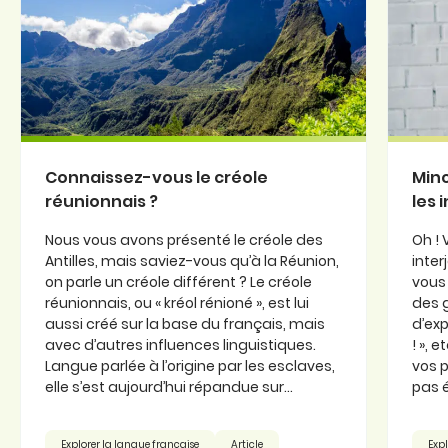
Connaissez-vous le créole
Minc
réunionnais ?
les 
Nous vous avons présenté le créole des
Oh ! 
Antilles, mais saviez-vous qu’à la Réunion,
inter
on parle un créole différent ? Le créole
vous 
réunionnais, ou « kréol rénioné », est lui
des 
aussi créé sur la base du français, mais
d’exp
avec d’autres influences linguistiques.
! », 
Langue parlée à l’origine par les esclaves,
vos p
elle s’est aujourd’hui répandue sur...
pas é
Explorer la langue française
Article
Expl