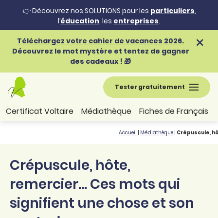
👉 Découvrez nos SOLUTIONS pour les
particuliers
,
l’
éducation
, les
entreprises
.
Téléchargez votre cahier de vacances 2026.
Découvrez le mot mystère et tentez de gagner
des cadeaux ! 🎁
Tester gratuitement
Certificat Voltaire
Médiathèque
Fiches de Français
Accueil
|
Médiathèque
|
Crépuscule, hô
Crépuscule, hôte,
remercier... Ces mots qui
signifient une chose et son