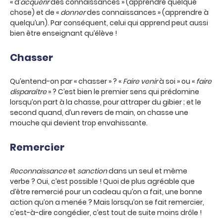
« d’
acquérir
des connaissances » (apprendre quelque
chose) et de «
donner
des connaissances » (apprendre à
quelqu’un). Par conséquent, celui qui apprend peut aussi
bien être enseignant qu’élève !
Chasser
Qu’entend-on par « chasser » ? «
Faire venir
à soi » ou «
faire
disparaître
» ? C’est bien le premier sens qui prédomine
lorsqu’on part à la chasse, pour attraper du gibier ; et le
second quand, d’un revers de main, on chasse une
mouche qui devient trop envahissante.
Remercier
Reconnaissance
et
sanction
dans un seul et même
verbe ? Oui, c’est possible ! Quoi de plus agréable que
d’être remercié pour un cadeau qu’on a fait, une bonne
action qu’on a menée ? Mais lorsqu’on se fait remercier,
c’est-à-dire congédier, c’est tout de suite moins drôle !