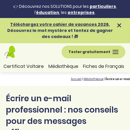
👉 Découvrez nos SOLUTIONS pour les
particuliers
,
l’
éducation
, les
entreprises
.
Téléchargez votre cahier de vacances 2026.
Découvrez le mot mystère et tentez de gagner
des cadeaux ! 🎁
Tester gratuitement
Certificat Voltaire
Médiathèque
Fiches de Français
Accueil
|
Médiathèque
|
Écrire un e-ma
Écrire un e-mail
professionnel : nos conseils
pour des messages