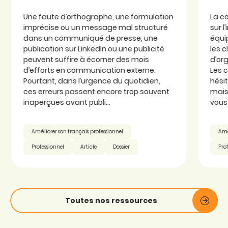
Une faute d’orthographe, une formulation
La c
imprécise ou un message mal structuré
sur l
dans un communiqué de presse, une
équi
publication sur LinkedIn ou une publicité
les c
peuvent suffire à écorner des mois
d’or
d’efforts en communication externe.
Les 
Pourtant, dans l’urgence du quotidien,
hésit
ces erreurs passent encore trop souvent
mais 
inaperçues avant publi...
vous 
Améliorer son français professionnel
Amél
Professionnel
Article
Dossier
Prof
Toutes nos ressources