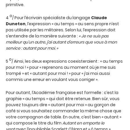
primitive.
o
4
/ Pour l’écrivain spécialiste du langage
Claude
Duneton
, l’expression « au temps » au sens propre n’est
pas utilisée par les militaires. Selon lui, l’expression doit
s’entendre de la manière suivante :
« Je ne suis pas
meilleur qu’un autre, j’ai autant d’erreurs que vous à mon
service : autant pour moi. »
o
5
/ Ainsi, les deux expressions coexisteraient : « au temps
pour moi ! » pour « reprenons au moment où je me suis
trompé » et « autant pour moi ! » pour « j’ai moi aussi
commis une erreur en voulant vous corriger ».
Pour autant, l’Académie française est formelle : c’est la
graphie « au temps » qui doit être retenue. Bien sûr, vous
pouvez toujours dire « autant pour moi » au garçon de
café si vous souhaitez commander la même chose que
votre compagnon de table. En outre, c’est bien « autant »
qui compose le titre du film
Autant en emporte le
vent
avec l’inoubliable Scarlett O’Hara et « ô temps »