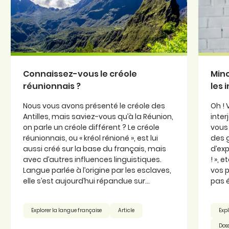
Connaissez-vous le créole
Minc
réunionnais ?
les 
Nous vous avons présenté le créole des
Oh ! 
Antilles, mais saviez-vous qu’à la Réunion,
inter
on parle un créole différent ? Le créole
vous 
réunionnais, ou « kréol rénioné », est lui
des 
aussi créé sur la base du français, mais
d’exp
avec d’autres influences linguistiques.
! », 
Langue parlée à l’origine par les esclaves,
vos p
elle s’est aujourd’hui répandue sur...
pas é
Explorer la langue française
Article
Expl
Doss