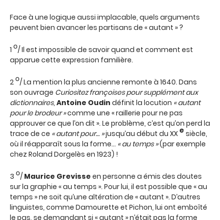
Face à une logique aussi implacable, quels arguments
peuvent bien avancer les partisans de « autant » ?
o
1
/ Il est impossible de savoir quand et comment est
apparue cette expression familière.
o
2
/ La mention la plus ancienne remonte à 1640. Dans
son ouvrage
Curiositez françoises pour supplément aux
dictionnaires
,
Antoine Oudin
définit la locution
« autant
pour le brodeur »
comme une « raillerie pour ne pas
approuver ce que l’on dit ». Le problème, c’est qu’on perd la
e
trace de ce
« autant pour… »
jusqu’au début du XX
siècle,
où il réapparaît sous la forme…
« au temps »
(par exemple
chez Roland Dorgelès en 1923) !
o
3
/
Maurice Grevisse
en personne a émis des doutes
sur la graphie « au temps ». Pour lui, il est possible que « au
temps » ne soit qu’une altération de « autant ». D’autres
linguistes, comme Damourette et Pichon, lui ont emboîté
le pas, se demandant si « autant » n’était pas la forme