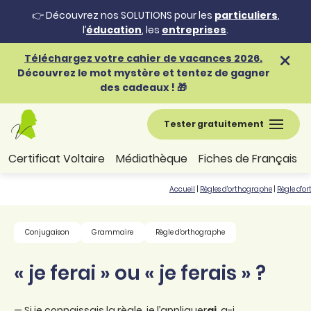
👉 Découvrez nos SOLUTIONS pour les
particuliers
,
l’
éducation
, les
entreprises
.
Téléchargez votre cahier de vacances 2026.
Découvrez le mot mystère et tentez de gagner
des cadeaux ! 🎁
Tester gratuitement
Certificat Voltaire
Médiathèque
Fiches de Français
Accueil
|
Règles d'orthographe
|
Règle d'o
Conjugaison
Grammaire
Règle d'orthographe
« je ferai » ou « je ferais » ?
— Si je connaissais la règle, je l’appliquer
ai
, a-i.