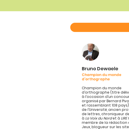
Bruno Dewaele
Champion du monde
d’orthographe
Champion du monde
d’orthographe (titre délivr
à l’occasion d’un concou
organisé par Bernard Pivo
et rassemblant 108 pays)
de l’Université, ancien pr
de lettres, chroniqueur d
à
La Voix du Nord
et à
LIRE
membre de la rédaction d
Jeux, blogueur sur les sit