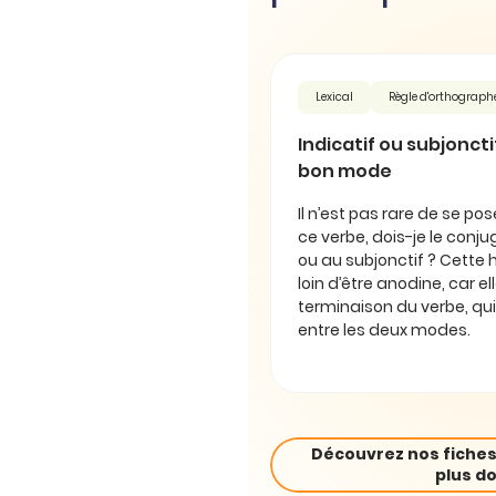
Lexical
Règle d'orthograph
Indicatif ou subjonctif 
bon mode
Il n’est pas rare de se pos
ce verbe, dois-je le conjug
ou au subjonctif ? Cette 
loin d’être anodine, car e
terminaison du verbe, qui
entre les deux modes.
Découvrez nos fiches
plus do