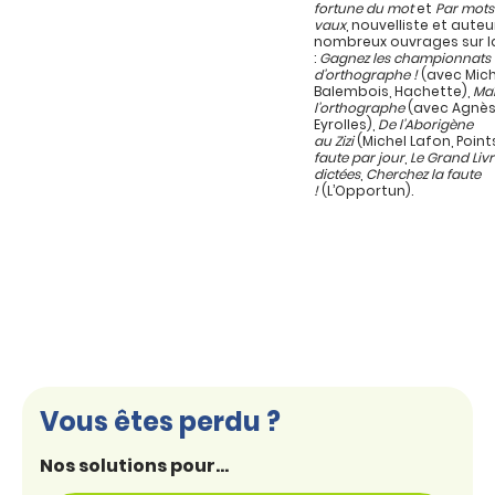
fortune du mot
et
Par mots
vaux
, nouvelliste et auteu
nombreux ouvrages sur l
:
Gagnez les championnats
d’orthographe !
(avec Mich
Balembois, Hachette),
Maî
l’orthographe
(avec Agnès
Eyrolles),
De l’Aborigène
au Zizi
(Michel Lafon, Point
faute par jour
,
Le Grand Liv
dictées
,
Cherchez la faute
!
(L’Opportun).
Vous êtes perdu ?
Nos solutions pour...