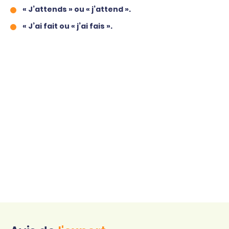
« J’attends » ou « j’attend ».
« J’ai fait ou « j’ai fais ».