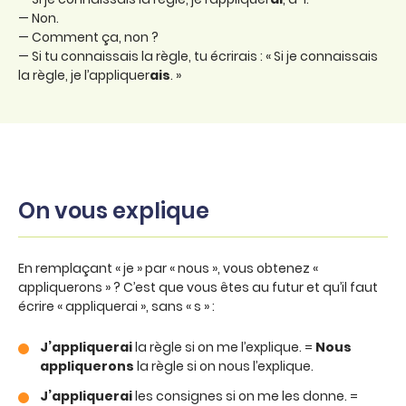
— Non.
— Comment ça, non ?
— Si tu connaissais la règle, tu écrirais : « Si je connaissais
la règle, je l’appliquer
ais
. »
On vous explique
En remplaçant « je » par « nous », vous obtenez «
appliquerons » ? C’est que vous êtes au futur et qu’il faut
écrire « appliquerai », sans « s » :
J’appliquerai
la règle si on me l’explique. =
Nous
appliquerons
la règle si on nous l’explique.
J’appliquerai
les consignes si on me les donne. =