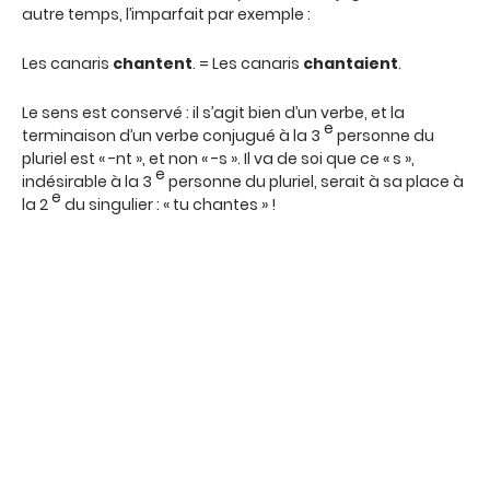
autre temps, l’imparfait par exemple :
Les canaris
chantent
. = Les canaris
chantaient
.
Le sens est conservé : il s’agit bien d’un verbe, et la
e
terminaison d’un verbe conjugué à la 3
personne du
pluriel est « -nt », et non « -s ». Il va de soi que ce « s »,
e
indésirable à la 3
personne du pluriel, serait à sa place à
e
la 2
du singulier : « tu chantes » !