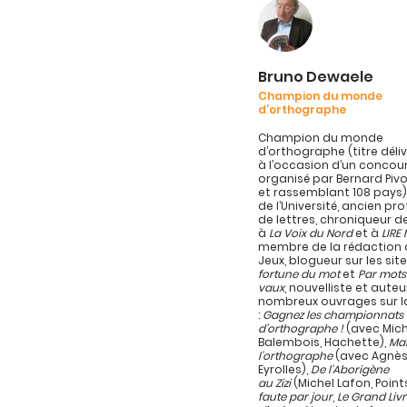
Bruno Dewaele
Champion du monde
d’orthographe
Champion du monde
d’orthographe (titre délivr
à l’occasion d’un concou
organisé par Bernard Pivo
et rassemblant 108 pays)
de l’Université, ancien pr
de lettres, chroniqueur d
à
La Voix du Nord
et à
LIRE
membre de la rédaction d
Jeux, blogueur sur les sit
fortune du mot
et
Par mots
vaux
, nouvelliste et auteu
nombreux ouvrages sur l
:
Gagnez les championnats
d’orthographe !
(avec Mich
Balembois, Hachette),
Maî
l’orthographe
(avec Agnès
Eyrolles),
De l’Aborigène
au Zizi
(Michel Lafon, Point
faute par jour
,
Le Grand Liv