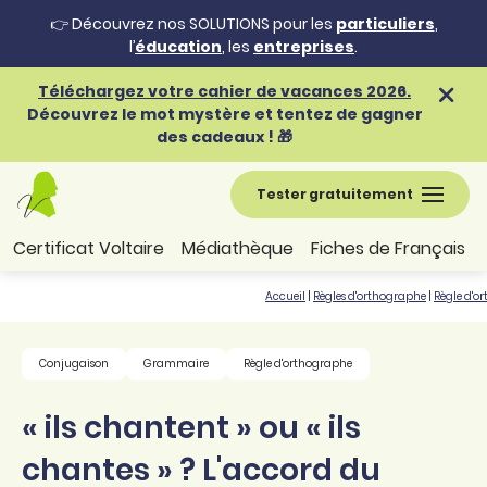
👉 Découvrez nos SOLUTIONS pour les
particuliers
,
l’
éducation
, les
entreprises
.
Téléchargez votre cahier de vacances 2026.
Découvrez le mot mystère et tentez de gagner
des cadeaux ! 🎁
Tester gratuitement
Certificat Voltaire
Médiathèque
Fiches de Français
Accueil
|
Règles d'orthographe
|
Règle d'o
Conjugaison
Grammaire
Règle d'orthographe
« ils chantent » ou « ils
chantes » ? L'accord du