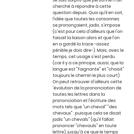
Je suis surpris que personne n'ait
cherché à répondre à cette
question depuis. Quoi qu'il en soit,
l'idée que toutes les consonnes
se prononçaient, jadis, s'impose
(c'est pour cela d'ailleurs que l'on
faisait la liaison alors et que l'on
en a gardé la trace -assez
pénible je dois dire-). Mais, avec le
temps, cet usage s'est perdu
(car il y a ce principe, aussi, que la
langue est "faignante" et "choisit"
toujours le chemin le plus court).
On peut retrouver d'ailleurs cette
'évolution de la prononciation de
toutes les lettres dans la
prononciation et l'écriture des
mots tels que "un cheval" "des
chevaux" : puisque cela se disait
jadis "un chevals" (qu'il fallait
prononcer "chevauls" en toute
lettre), jusqu'à ce que le temps