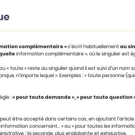
ue
ormation complémentaire »
s’écrit habituellement
au sin
quelle
information complémentaire », où le singulier est 
u « toute » reste au singulier quand il est suivi d’un nom san
lconque, n’importe lequel ». Exemples : « toute personne (qu
gle :
« pour toute demande », « pour toute question »
? Il peut être accepté dans certains cas, en ajoutant l’articl
e information concernant… » ou « pour toutes les informat
inistrative ; la seconde, plus englobante et exhaustive.