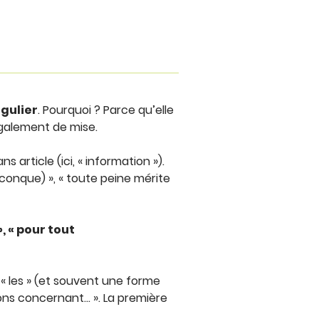
gulier
. Pourquoi ? Parce qu’elle
également de mise.
s article (ici, « information »).
iconque) », « toute peine mérite
, « pour tout
e « les » (et souvent une forme
ions concernant… ». La première