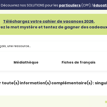
 Découvrez nos SOLUTIONS pour les
particuliers
(CPF), l’
éducat
Téléchargez votre cahier de vacances 2026.
ez le mot mystère et tentez de gagner des cadeaux 
Médiathèque
Fiches de français
r toute(s) information(s) complémentaire(s) : singuli