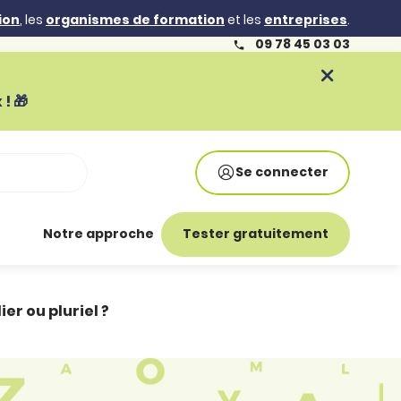
ion
, les
organismes de formation
et les
entreprises
.
09 78 45 03 03
! 🎁
Se connecter
Notre approche
Tester gratuitement
er ou pluriel ?