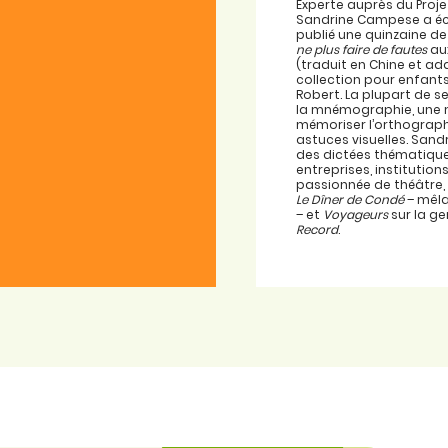
Experte auprès du Proje
Sandrine Campese a écr
publié une quinzaine de
ne plus faire de fautes
aux
(traduit en Chine et ad
collection pour enfant
Robert. La plupart de 
la mnémographie, une
mémoriser l’orthograp
astuces visuelles. San
des dictées thématique
entreprises, institutio
passionnée de théâtre, 
Le Dîner de Condé
– mêla
– et
Voyageurs
sur la g
Record
.