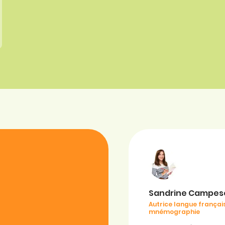
Sandrine Campes
Autrice langue français
mnémographie