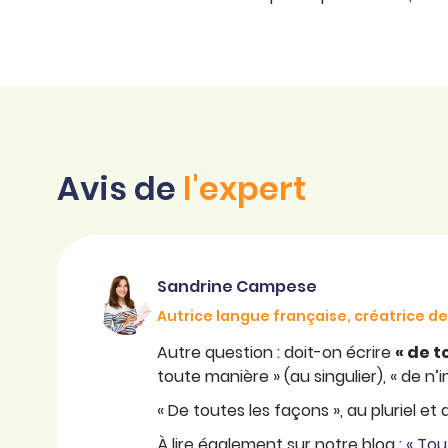
Avis de
l'expert
Sandrine Campese
Autrice langue française, créatrice 
Autre question : doit-on écrire
« de t
toute manière » (au singulier), « de n’im
« De toutes les façons », au pluriel et
À lire également sur notre blog :
« Tou