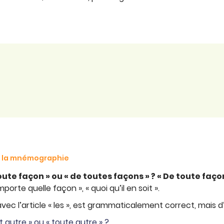
de la mnémographie
oute façon » ou « de toutes façons » ? « De toute façon
porte quelle façon », « quoi qu’il en soit ».
 avec l’article « les », est grammaticalement correct, mais d
t autre » ou « toute autre » ?