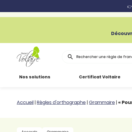
👉
Découvr
Rechercher
Nos solutions
Certificat Voltaire
Particuliers
Toutes nos
Conjugaison
Accueil
|
Règles d'orthographe
|
Grammaire
|
« Pou
ressources
Entreprises
Grammaire
Améliorer son
français
Secteur public
Règle
Accords
Grammaire