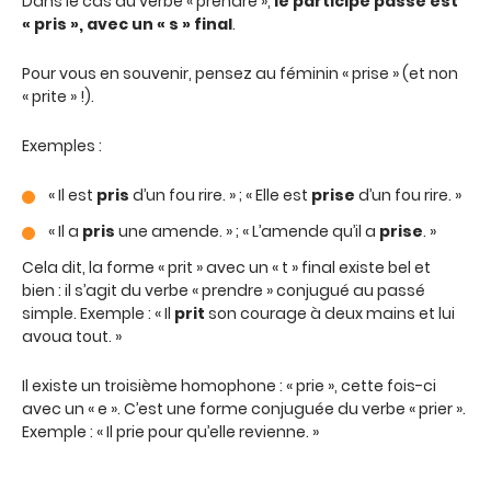
Dans le cas du verbe « prendre »,
le participe passé est
« pris », avec un « s » final
.
Pour vous en souvenir, pensez au féminin « prise » (et non
« prite » !).
Exemples :
« Il est
pris
d’un fou rire. » ; « Elle est
prise
d’un fou rire. »
« Il a
pris
une amende. » ; « L’amende qu’il a
prise
. »
Cela dit, la forme « prit » avec un « t » final existe bel et
bien : il s’agit du verbe « prendre » conjugué au passé
simple. Exemple : « Il
prit
son courage à deux mains et lui
avoua tout. »
Il existe un troisième homophone : « prie », cette fois-ci
avec un « e ». C’est une forme conjuguée du verbe « prier ».
Exemple : « Il prie pour qu’elle revienne. »