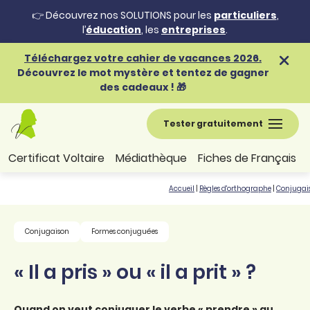
👉 Découvrez nos SOLUTIONS pour les
particuliers
,
l’
éducation
, les
entreprises
.
Téléchargez votre cahier de vacances 2026.
Découvrez le mot mystère et tentez de gagner
des cadeaux ! 🎁
Tester gratuitement
Certificat Voltaire
Médiathèque
Fiches de Français
Accueil
|
Règles d'orthographe
|
Conjugai
Conjugaison
Formes conjuguées
« Il a pris » ou « il a prit » ?
Quand on veut conjuguer le verbe « prendre » au