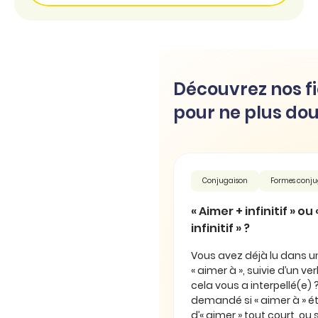
Découvrez nos fi
pour ne plus dou
Conjugaison
Formes conj
« Aimer + infinitif » ou
infinitif » ?
Vous avez déjà lu dans un 
« aimer à », suivie d’un verbe
cela vous a interpellé(e)
demandé si « aimer à » 
d’« aimer » tout court, ou s