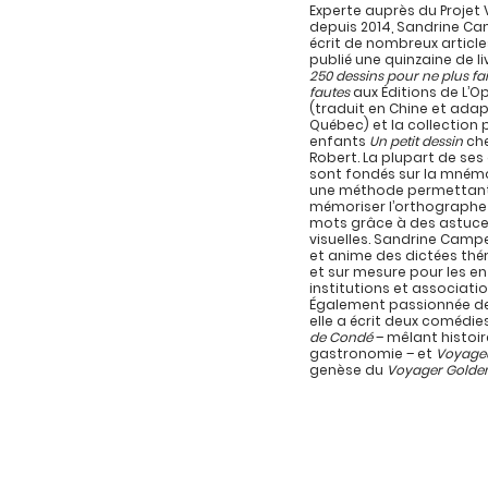
Experte auprès du Projet 
depuis 2014, Sandrine C
écrit de nombreux article
publié une quinzaine de l
250 dessins pour ne plus fa
fautes
aux Éditions de L’
(traduit en Chine et ada
Québec) et la collection 
enfants
Un petit dessin
che
Robert. La plupart de se
sont fondés sur la mném
une méthode permettan
mémoriser l’orthographe
mots grâce à des astuc
visuelles. Sandrine Campe
et anime des dictées th
et sur mesure pour les en
institutions et associatio
Également passionnée de
elle a écrit deux comédie
de Condé
– mêlant histoir
gastronomie – et
Voyage
genèse du
Voyager Golde