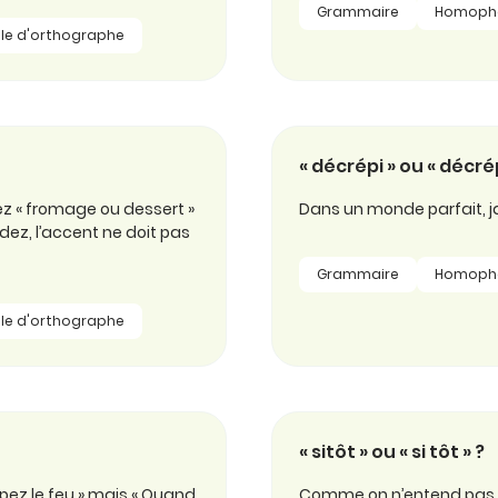
Grammaire
Homoph
le d'orthographe
« décrépi » ou « décrép
ez « fromage ou dessert »
Dans un monde parfait, ja
ndez, l’accent ne doit pas
Grammaire
Homoph
le d'orthographe
« sitôt » ou « si tôt » ?
upez le feu » mais « Quand
Comme on n’entend pas la d