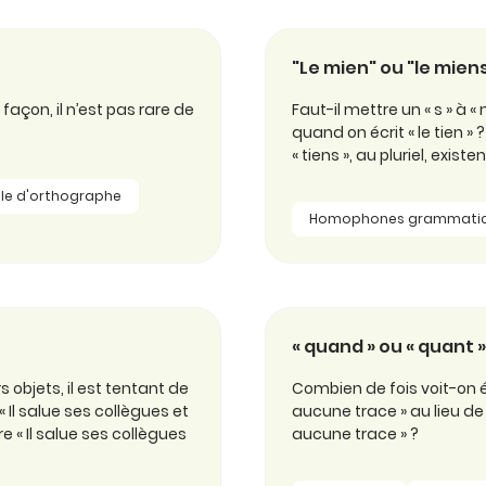
"Le mien" ou "le miens"
açon, il n’est pas rare de
Faut-il mettre un « s » à «
quand on écrit « le tien » 
« tiens », au pluriel, exi
le d'orthographe
Homophones grammati
« quand » ou « quant »
 objets, il est tentant de
Combien de fois voit-on 
 Il salue ses collègues et
aucune trace » au lieu d
re « Il salue ses collègues
aucune trace » ?