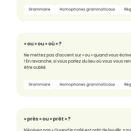
Grammaire
Homophones grammaticaux
Règ
« ou » ou « où » ?
Ne mettez pas d’accent sur « ou » quand vous écriv
! En revanche, si vous parlez du lieu où vous vous re
être oublié.
Grammaire
Homophones grammaticaux
Règ
« près » ou « prêt » ?
N’écrivez pas « Quand le café est prêt de bouillir, co