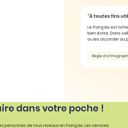
"À toutes fins uti
Le français est rich
bien écrire. Dans cel
ou les accorder au pl
Règle d'orthograp
aire dans votre poche !
les personnes de tous niveaux en français. Les services