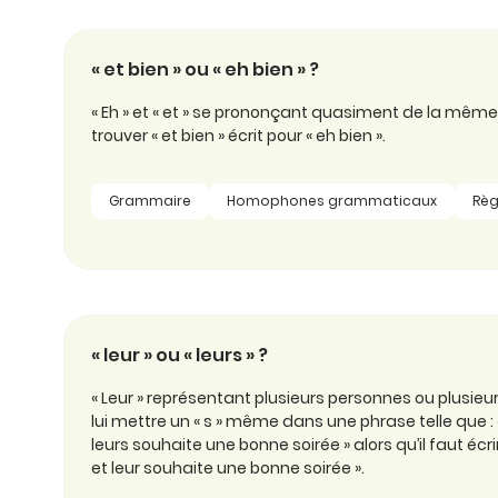
professionnel
d’orthographe
Éducation
Animer une classe
Syntaxe
« et bien » ou « eh bien » ?
Organismes de
Aider ses enfants
formation
Toutes nos fiches
« Eh » et « et » se prononçant quasiment de la même f
trouver « et bien » écrit pour « eh bien ».
Certifier ses compétences
Accompagner ses
salariés
Évaluer le niveau de ses
Grammaire
Homophones grammaticaux
Règ
salariés
Explorer la langue
française
Découvrir nos
ouvrages
« leur » ou « leurs » ?
Témoignages
« Leur » représentant plusieurs personnes ou plusieurs
lui mettre un « s » même dans une phrase telle que : «
leurs souhaite une bonne soirée » alors qu’il faut écri
et leur souhaite une bonne soirée ».