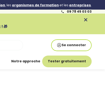
ion
, les
organismes de formation
et les
entreprises
.
09 78 45 03 03
! 🎁
Se connecter
Notre approche
Tester gratuitement