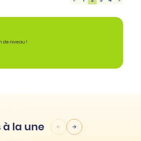
n de niveau !
 à la une