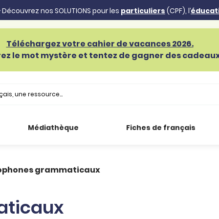
 Découvrez nos SOLUTIONS pour les
particuliers
(CPF), l’
éducat
Téléchargez votre cahier de vacances 2026.
ez le mot mystère et tentez de gagner des cadeaux 
Médiathèque
Fiches de français
phones grammaticaux
ticaux