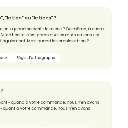
, "le tien" ou "le tiens" ?
 mien » quand on écrit « le mien » ? De même, à « tien »
? Si l’on hésite, c’est parce que les mots « miens » et
stent également. Mais quand les emploie-t-on ?
caux
Règle d'orthographe
 ?
écrit « quand à votre commande, nous n’en avons
e « quant à votre commande, nous n’en avons