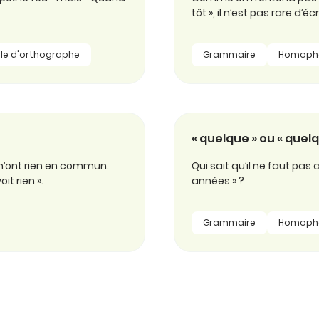
tôt », il n’est pas rare d’écr
le d'orthographe
Grammaire
Homoph
« quelque » ou « quelq
» n’ont rien en commun.
Qui sait qu’il ne faut pa
oit rien ».
années » ?
Grammaire
Homoph