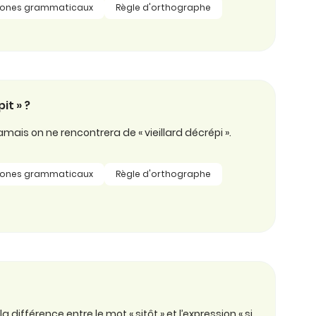
ones grammaticaux
Règle d'orthographe
it » ?
mais on ne rencontrera de « vieillard décrépi ».
ones grammaticaux
Règle d'orthographe
ifférence entre le mot « sitôt » et l’expression « si