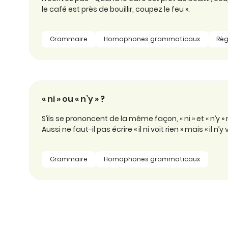
le café est près de bouillir, coupez le feu ».
Grammaire
Homophones grammaticaux
Règ
« ni » ou « n’y » ?
S’ils se prononcent de la même façon, « ni » et « n’y 
Aussi ne faut-il pas écrire « il ni voit rien » mais « il n’y v
Grammaire
Homophones grammaticaux