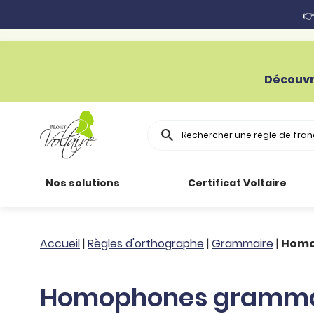
👉
Découvr
Rechercher
Nos solutions
Certificat Voltaire
Particuliers
Toutes nos
Conjugaison
Accueil
|
Règles d'orthographe
|
Grammaire
|
Homo
ressources
Entreprises
Grammaire
Homophones gramma
Améliorer son
français
Secteur public
Règle