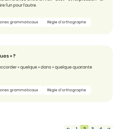
ire l’un pour l’autre.
ones grammaticaux
Règle d'orthographe
ues » ?
s accorder « quelque » dans « quelque quarante
ones grammaticaux
Règle d'orthographe
1
2
3
4