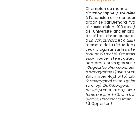
Champion du monde
d’orthographe (titre délivr
à l’occasion d’un concou
organisé par Bernard Pivo
et rassemblant 108 pays)
de l’Université, ancien pr
de lettres, chroniqueur d
à
La Voix du Nord
et à
LIRE
membre de la rédaction d
Jeux, blogueur sur les sit
fortune du mot
et
Par mots
vaux
, nouvelliste et auteu
nombreux ouvrages sur l
:
Gagnez les championnats
d’orthographe !
(avec Mich
Balembois, Hachette),
Maî
l’orthographe
(avec Agnès
Eyrolles),
De l’Aborigène
au Zizi
(Michel Lafon, Point
faute par jour
,
Le Grand Liv
dictées
,
Cherchez la faute
!
(L’Opportun).