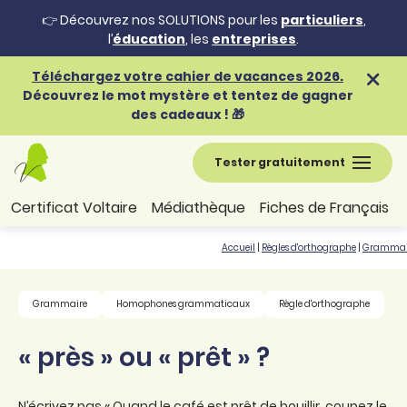
👉 Découvrez nos SOLUTIONS pour les
particuliers
,
l’
éducation
, les
entreprises
.
Téléchargez votre cahier de vacances 2026.
Découvrez le mot mystère et tentez de gagner
des cadeaux ! 🎁
Tester gratuitement
Certificat Voltaire
Médiathèque
Fiches de Français
Accueil
|
Règles d'orthographe
|
Grammai
Grammaire
Homophones grammaticaux
Règle d'orthographe
« près » ou « prêt » ?
N’écrivez pas « Quand le café est prêt de bouillir, coupez le