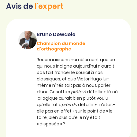
Avis de
l'expert
Bruno Dewaele
Champion du monde
d’orthographe
Reconnaissons humblement que ce
qui nous indigne aujourd’hui n’aurait
pas fait froncer le sourcil à nos
classiques, et que Victor Hugo lui-
même n’hésitait pas à nous parler
d’une Cosette «
prête à
défaillir », là où
la logique aurait bien plutôt voulu
qu’elle fût «
près de
défaillir » : n’était-
elle pas en effet « sur le point de » le
faire, bien plus qu’elle n’y était
« disposée » ?