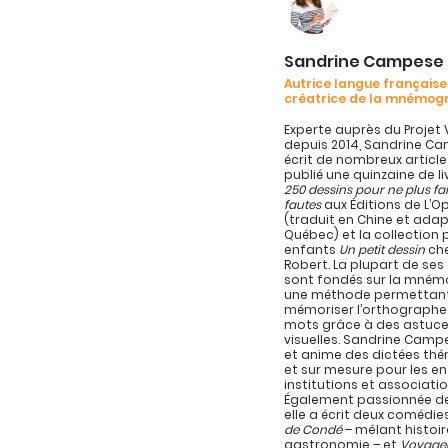
Sandrine Campese
Autrice langue française
créatrice de la mnémog
Experte auprès du Projet 
depuis 2014, Sandrine C
écrit de nombreux article
publié une quinzaine de l
250 dessins pour ne plus fa
fautes
aux Éditions de L’
(traduit en Chine et ada
Québec) et la collection 
enfants
Un petit dessin
che
Robert. La plupart de se
sont fondés sur la mném
une méthode permettan
mémoriser l’orthographe
mots grâce à des astuc
visuelles. Sandrine Campe
et anime des dictées th
et sur mesure pour les en
institutions et associatio
Également passionnée de
elle a écrit deux comédie
de Condé
– mêlant histoir
gastronomie – et
Voyage