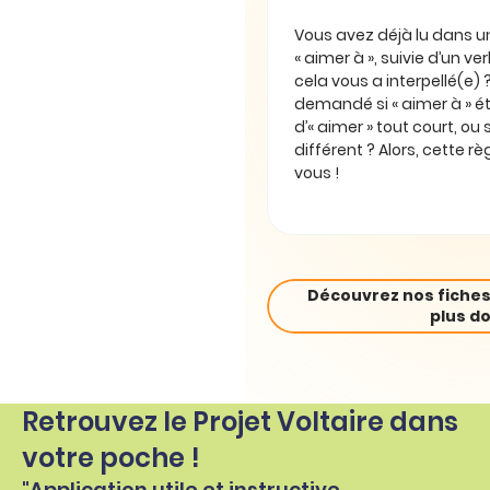
Vous avez déjà lu dans un 
« aimer à », suivie d’un verbe
cela vous a interpellé(e)
demandé si « aimer à » 
d’« aimer » tout court, ou s
différent ? Alors, cette rè
vous !
Découvrez nos fiches
plus do
Retrouvez le Projet Voltaire dans
votre poche !
"Application utile et instructive.