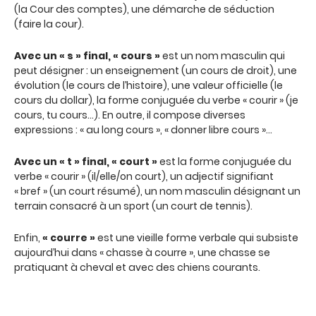
(la Cour des comptes), une démarche de séduction
(faire la cour).
Avec un « s » final, « cours »
est un nom masculin qui
peut désigner : un enseignement (un cours de droit), une
évolution (le cours de l’histoire), une valeur officielle (le
cours du dollar), la forme conjuguée du verbe « courir » (je
cours, tu cours…). En outre, il compose diverses
expressions : « au long cours », « donner libre cours »…
Avec un « t » final, « court »
est la forme conjuguée du
verbe « courir » (il/elle/on court), un adjectif signifiant
« bref » (un court résumé), un nom masculin désignant un
terrain consacré à un sport (un court de tennis).
Enfin,
« courre »
est une vieille forme verbale qui subsiste
aujourd’hui dans « chasse à courre », une chasse se
pratiquant à cheval et avec des chiens courants.