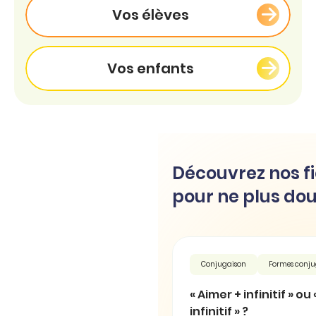
Vos élèves
Vos enfants
Découvrez nos fi
pour ne plus dou
Conjugaison
Formes conj
« Aimer + infinitif » ou
infinitif » ?