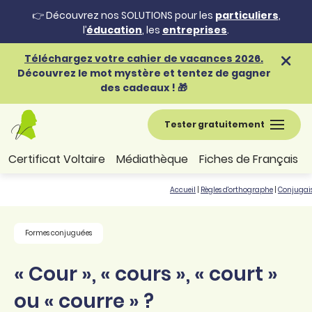
👉 Découvrez nos SOLUTIONS pour les
particuliers
,
l’
éducation
, les
entreprises
.
Téléchargez votre cahier de vacances 2026.
Découvrez le mot mystère et tentez de gagner
des cadeaux ! 🎁
Tester gratuitement
Certificat Voltaire
Médiathèque
Fiches de Français
Accueil
|
Règles d'orthographe
|
Conjugai
Formes conjuguées
« Cour », « cours », « court »
ou « courre » ?