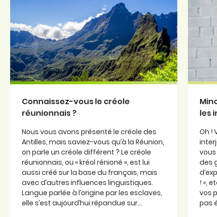
Connaissez-vous le créole
Minc
réunionnais ?
les 
Nous vous avons présenté le créole des
Oh ! 
Antilles, mais saviez-vous qu’à la Réunion,
inter
on parle un créole différent ? Le créole
vous 
réunionnais, ou « kréol rénioné », est lui
des 
aussi créé sur la base du français, mais
d’exp
avec d’autres influences linguistiques.
! », 
Langue parlée à l’origine par les esclaves,
vos p
elle s’est aujourd’hui répandue sur...
pas é