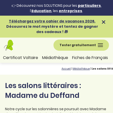
👉 Découvrez nos SOLUTIONS pour les
particuliers
,
l’
éducation
, les
entreprises
.
Téléchargez votre cahier de vacances 2026.
Découvrez le mot mystère et tentez de gagner
des cadeaux ! 🎁
Tester gratuitement
Certificat Voltaire
Médiathèque
Fiches de Français
Accueil
|
Médiathèque
|
Les salons lit
Les salons littéraires :
Madame du Deffand
Notre cycle sur les salonnières se poursuit avec Madame