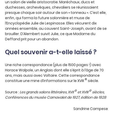
un salon de vieille aristocratie. Maréchaux, ducs et
duchesses, archevêques, chevaliers se réunissaient
presque chaque soir autour de son « tonneau ». C’est elle,
enfin, qui forma la future salonnière et muse de
l’Encyclopédie Julie de Lespinasse. Elles vécurent dix
années ensemble, au couvent Saint-Joseph, avant de se
brouiller. D’Alembert suivit Julie, ce que Madame du
Deffand prit pour un abandon.
Quel souvenir a-t-elle laissé ?
Une riche correspondance (plus de 1500 pages !) avec
Horace Walpole, un Anglais dont elle s’éprit à l’âge de 70
ans, mais aussi avec Voltaire. Cette correspondance
e
constitue une mine d’informations sur le XVIII
siècle.
e
e
Source :
Les grands salons littéraires, XVII
et XVIII
siècles,
Conférences du musée Carnavalet de 1927, édition de 1928
Sandrine Campese