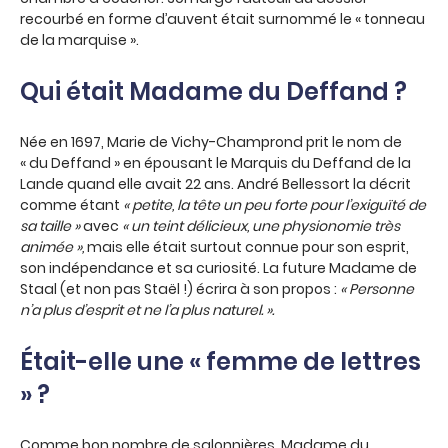
recourbé en forme d’auvent était surnommé le « tonneau
de la marquise ».
Qui était Madame du Deffand ?
Née en 1697, Marie de Vichy-Champrond prit le nom de
« du Deffand » en épousant le Marquis du Deffand de la
Lande quand elle avait 22 ans. André Bellessort la décrit
comme étant
« petite, la tête un peu forte pour l’exiguïté de
sa taille »
avec
« un teint délicieux, une physionomie très
animée »,
mais elle était surtout connue pour son esprit,
son indépendance et sa curiosité. La future Madame de
Staal (et non pas Staël !) écrira à son propos :
« Personne
n’a plus d’esprit et ne l’a plus naturel. ».
Était-elle une « femme de lettres
» ?
Comme bon nombre de salonnières, Madame du