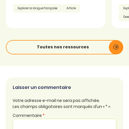
Explorer la langue française
Article
Expl
Doss
Toutes nos ressources
Laisser un commentaire
Votre adresse e-mail ne sera pas affichée.
Les champs obligatoires sont marqués d’un « * ».
Commentaire
*