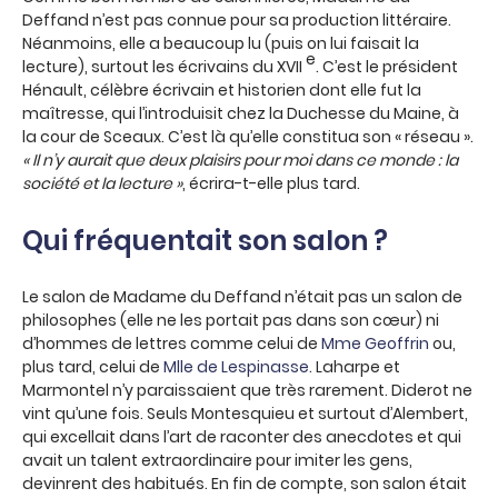
Deffand n’est pas connue pour sa production littéraire.
Néanmoins, elle a beaucoup lu (puis on lui faisait la
e
lecture), surtout les écrivains du XVII
. C’est le président
Hénault, célèbre écrivain et historien dont elle fut la
maîtresse, qui l’introduisit chez la Duchesse du Maine, à
la cour de Sceaux. C’est là qu’elle constitua son « réseau ».
« Il n’y aurait que deux plaisirs pour moi dans ce monde : la
société et la lecture »
, écrira-t-elle plus tard.
Qui fréquentait son salon ?
Le salon de Madame du Deffand n’était pas un salon de
philosophes (elle ne les portait pas dans son cœur) ni
d’hommes de lettres comme celui de
Mme Geoffrin
ou,
plus tard, celui de
Mlle de Lespinasse
. Laharpe et
Marmontel n’y paraissaient que très rarement. Diderot ne
vint qu’une fois. Seuls Montesquieu et surtout d’Alembert,
qui excellait dans l’art de raconter des anecdotes et qui
avait un talent extraordinaire pour imiter les gens,
devinrent des habitués. En fin de compte, son salon était