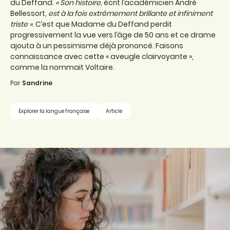
du Deffand.
« Son histoire
, écrit l’académicien André
Bellessort,
est à la fois extrêmement brillante et infiniment
triste »
. C’est que Madame du Deffand perdit
progressivement la vue vers l’âge de 50 ans et ce drame
ajouta à un pessimisme déjà prononcé. Faisons
connaissance avec cette « aveugle clairvoyante »,
comme la nommait Voltaire.
Par
Sandrine
Explorer la langue française
Article