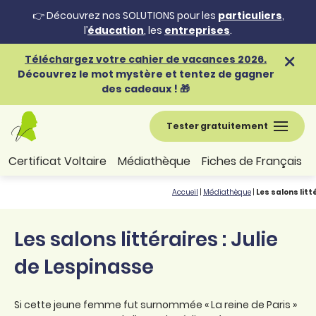
👉 Découvrez nos SOLUTIONS pour les
particuliers
,
l’
éducation
, les
entreprises
.
Téléchargez votre cahier de vacances 2026.
Découvrez le mot mystère et tentez de gagner
des cadeaux ! 🎁
Tester gratuitement
Certificat Voltaire
Médiathèque
Fiches de Français
Accueil
|
Médiathèque
|
Les salons litt
Les salons littéraires : Julie
de Lespinasse
Si cette jeune femme fut surnommée « La reine de Paris »