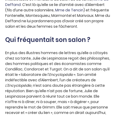
Deffand
. C’est là qu’elle se lie d’amitié avec d’Alembert
(fils d’une autre salonnière,
Mme de Tencin
) et fréquente
Fontenelle, Montesquieu, Marmontel et Marivaux. Mme du
Deffand ne lui pardonnera pas d’avoir créé son propre
salon et les deux femmes se fâcheront.
Qui fréquentait son salon ?
En plus des illustres hommes de lettres qu’elle a côtoyés
chez sa tante, Julie de Lespinasse reçoit des philosophes,
des hommes politiques et des économistes comme
Condillac, Condorcet et Turgot. On a dit de son salon qu’il
était le « laboratoire de l’
Encyclopédie
». Son amitié
indéfectible avec d’Alembert, l’un de créateurs de
L’Encyclopédie
, n’est sans doute pas étrangère à cette
réputation. Bien qu’elle n’ait pas de fortune, Julie de
Lespinasse parvient à réunir tout ce bon monde. Elle
n’offre ni à dîner, ni à souper, mais « à digérer », pour
reprendre le mot de Grimm. Elle sait mieux que personne
recevoir et « créer du lien », comme on dirait aujourd’hui,