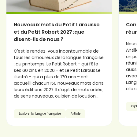
Nouveaux mots du Petit Larousse
Conn
et du Petit Robert 2027 :que
réun
disent-ils de nous ?
Nous
Antil
C’est le rendez-vous incontournable de
on pa
tous les amoureux de la langue française
réuni
: au printemps, Le Petit Robert – qui fête
aussi
ses 60 ans en 2026 – et Le Petit Larousse
avec 
illustré – qui a plus de 170 ans – ont
Langu
accueilli chacun 150 nouveaux mots dans
elle 
leurs éditions 2027. Il s’agit de mots créés,
de sens nouveaux, ou bien de locution...
Expl
Explorer la langue française
Article