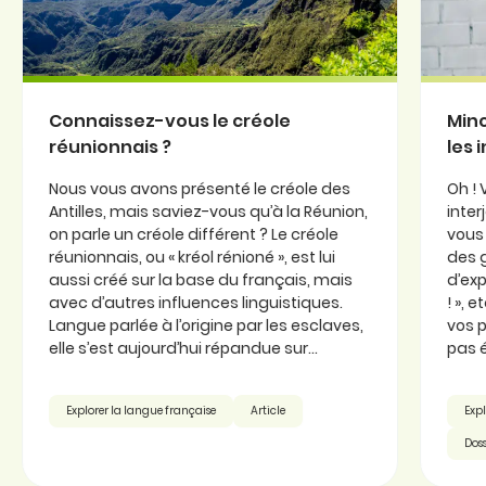
Connaissez-vous le créole
Minc
réunionnais ?
les 
Nous vous avons présenté le créole des
Oh ! 
Antilles, mais saviez-vous qu’à la Réunion,
inter
on parle un créole différent ? Le créole
vous 
réunionnais, ou « kréol rénioné », est lui
des 
aussi créé sur la base du français, mais
d’exp
avec d’autres influences linguistiques.
! », 
Langue parlée à l’origine par les esclaves,
vos p
elle s’est aujourd’hui répandue sur...
pas é
Explorer la langue française
Article
Expl
Doss