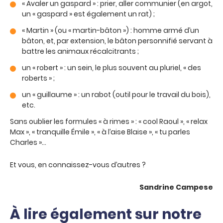
« Avaler un gaspard » : prier, aller communier (en argot,
un « gaspard » est également un rat) ;
« Martin » (ou « martin-bâton ») : homme armé d’un
bâton, et, par extension, le bâton personnifié servant à
battre les animaux récalcitrants ;
un « robert » : un sein, le plus souvent au pluriel, « des
roberts » ;
un « guillaume » : un rabot (outil pour le travail du bois),
etc.
Sans oublier les formules « à rimes » : « cool Raoul », « relax
Max », « tranquille Émile », « à l’aise Blaise », « tu parles
Charles »…
Et vous, en connaissez-vous d’autres ?
Sandrine Campese
À lire également sur notre