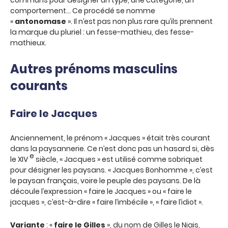
communs pour désigner un type, une catégorie, un
comportement… Ce procédé se nomme
«
antonomase
». Il n’est pas non plus rare qu’ils prennent
la marque du pluriel : un fesse-mathieu, des fesse-
mathieux.
Autres prénoms masculins
courants
Faire le Jacques
Anciennement, le prénom « Jacques » était très courant
dans la paysannerie. Ce n’est donc pas un hasard si, dès
e
le XIV
siècle, « Jacques » est utilisé comme sobriquet
pour désigner les paysans. « Jacques Bonhomme », c’est
le paysan français, voire le peuple des paysans. De là
découle l’expression « faire le Jacques » ou « faire le
jacques », c’est-à-dire « faire l’imbécile », « faire l’idiot ».
Variante
: «
faire le Gilles
», du nom de Gilles le Niais,