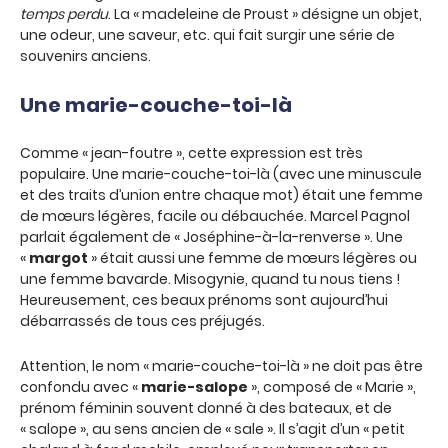
temps perdu
. La « madeleine de Proust » désigne un objet,
une odeur, une saveur, etc. qui fait surgir une série de
souvenirs anciens.
Une marie-couche-toi-là
Comme « jean-foutre », cette expression est très
populaire. Une marie-couche-toi-là (avec une minuscule
et des traits d’union entre chaque mot) était une femme
de mœurs légères, facile ou débauchée. Marcel Pagnol
parlait également de « Joséphine-à-la-renverse ». Une
«
margot
» était aussi une femme de mœurs légères ou
une femme bavarde. Misogynie, quand tu nous tiens !
Heureusement, ces beaux prénoms sont aujourd’hui
débarrassés de tous ces préjugés.
Attention, le nom « marie-couche-toi-là » ne doit pas être
confondu avec «
marie-salope
», composé de « Marie »,
prénom féminin souvent donné à des bateaux, et de
« salope », au sens ancien de « sale ». Il s’agit d’un « petit