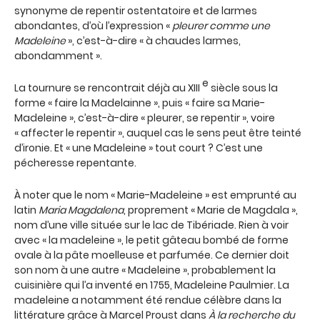
synonyme de repentir ostentatoire et de larmes
abondantes, d’où l’expression «
pleurer comme une
Madeleine
», c’est-à-dire « à chaudes larmes,
abondamment ».
e
La tournure se rencontrait déjà au XIII
siècle sous la
forme « faire la Madelainne », puis « faire sa Marie-
Madeleine », c’est-à-dire « pleurer, se repentir », voire
« affecter le repentir », auquel cas le sens peut être teinté
d’ironie. Et « une Madeleine » tout court ? C’est une
pécheresse repentante.
À noter que le nom « Marie-Madeleine » est emprunté au
latin
Maria Magdalena
, proprement « Marie de Magdala »,
nom d’une ville située sur le lac de Tibériade. Rien à voir
avec « la madeleine », le petit gâteau bombé de forme
ovale à la pâte moelleuse et parfumée. Ce dernier doit
son nom à une autre « Madeleine », probablement la
cuisinière qui l’a inventé en 1755, Madeleine Paulmier. La
madeleine a notamment été rendue célèbre dans la
littérature grâce à Marcel Proust dans
À la recherche du