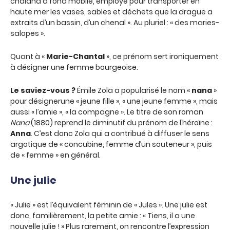
chaland à fond mobile, employé pour transporter en
haute mer les vases, sables et déchets que la drague a
extraits d’un bassin, d’un chenal ». Au pluriel : « des maries-
salopes ».
Quant à «
Marie-Chantal
», ce prénom sert ironiquement
à désigner une femme bourgeoise.
Le saviez-vous ?
Émile Zola a popularisé le nom «
nana
»
pour désignerune « jeune fille », « une jeune femme », mais
aussi « l’amie », « la compagne ». Le titre de son roman
Nana
(1880) reprend le diminutif du prénom de l’héroïne :
Anna
. C’est donc Zola qui a contribué à diffuser le sens
argotique de « concubine, femme d’un souteneur », puis
de « femme » en général.
Une julie
« Julie » est l’équivalent féminin de « Jules ». Une julie est
donc, familièrement, la petite amie : « Tiens, il a une
nouvelle julie ! » Plus rarement, on rencontre l’expression