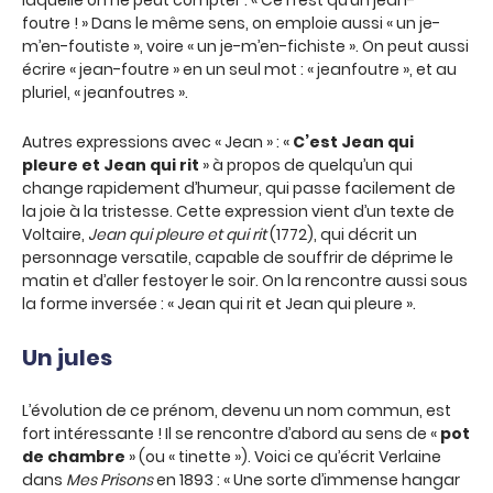
laquelle on ne peut compter : « Ce n’est qu’un jean-
foutre ! » Dans le même sens, on emploie aussi « un je-
m’en-foutiste », voire « un je-m’en-fichiste ». On peut aussi
écrire « jean-foutre » en un seul mot : « jeanfoutre », et au
pluriel, « jeanfoutres ».
Autres expressions avec « Jean » : «
C’est Jean qui
pleure et Jean qui rit
» à propos de quelqu’un qui
change rapidement d’humeur, qui passe facilement de
la joie à la tristesse. Cette expression vient d’un texte de
Voltaire,
Jean qui pleure et qui rit
(1772), qui décrit un
personnage versatile, capable de souffrir de déprime le
matin et d’aller festoyer le soir. On la rencontre aussi sous
la forme inversée : « Jean qui rit et Jean qui pleure ».
Un jules
L’évolution de ce prénom, devenu un nom commun, est
fort intéressante ! Il se rencontre d’abord au sens de «
pot
de chambre
» (ou « tinette »). Voici ce qu’écrit Verlaine
dans
Mes Prisons
en 1893 : « Une sorte d’immense hangar