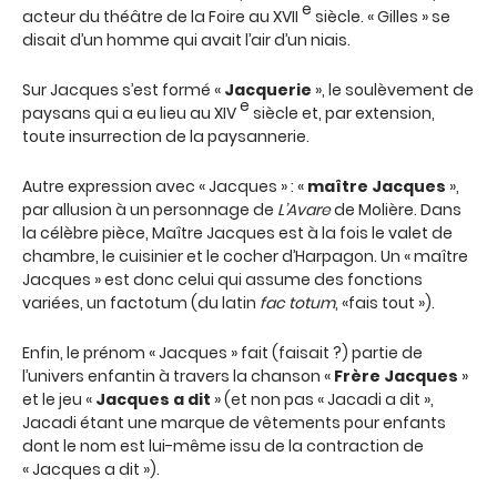
e
acteur du théâtre de la Foire au XVII
siècle. « Gilles » se
disait d’un homme qui avait l’air d’un niais.
Sur Jacques s’est formé «
Jacquerie
», le soulèvement de
e
paysans qui a eu lieu au XIV
siècle et, par extension,
toute insurrection de la paysannerie.
Autre expression avec « Jacques » : «
maître Jacques
»,
par allusion à un personnage de
L’Avare
de Molière. Dans
la célèbre pièce, Maître Jacques est à la fois le valet de
chambre, le cuisinier et le cocher d’Harpagon. Un « maître
Jacques » est donc celui qui assume des fonctions
variées, un factotum (du latin
fac totum
, «fais tout »).
Enfin, le prénom « Jacques » fait (faisait ?) partie de
l’univers enfantin à travers la chanson «
Frère Jacques
»
et le jeu «
Jacques a dit
» (et non pas « Jacadi a dit »,
Jacadi étant une marque de vêtements pour enfants
dont le nom est lui-même issu de la contraction de
« Jacques a dit »).