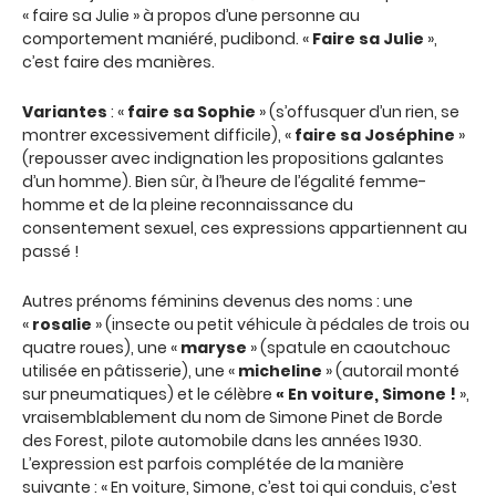
« faire sa Julie » à propos d’une personne au
comportement maniéré, pudibond. «
Faire sa Julie
»,
c’est faire des manières.
Variantes
: «
faire sa Sophie
» (s’offusquer d’un rien, se
montrer excessivement difficile), «
faire sa Joséphine
»
(repousser avec indignation les propositions galantes
d’un homme). Bien sûr, à l’heure de l’égalité femme-
homme et de la pleine reconnaissance du
consentement sexuel, ces expressions appartiennent au
passé !
Autres prénoms féminins devenus des noms : une
«
rosalie
» (insecte ou petit véhicule à pédales de trois ou
quatre roues), une «
maryse
» (spatule en caoutchouc
utilisée en pâtisserie), une «
micheline
» (autorail monté
sur pneumatiques) et le célèbre
«
En voiture, Simone !
»,
vraisemblablement du nom de Simone Pinet de Borde
des Forest, pilote automobile dans les années 1930.
L’expression est parfois complétée de la manière
suivante : « En voiture, Simone, c’est toi qui conduis, c’est