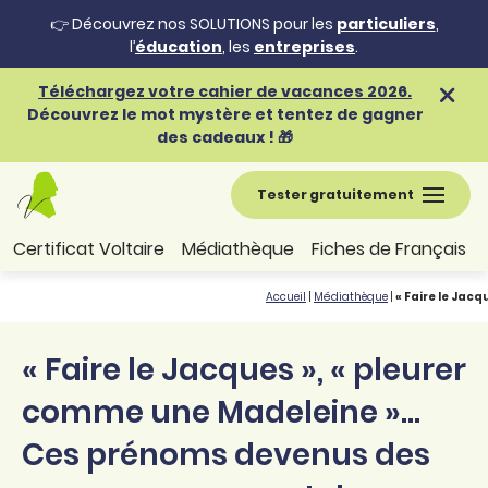
👉 Découvrez nos SOLUTIONS pour les
particuliers
,
l’
éducation
, les
entreprises
.
Téléchargez votre cahier de vacances 2026.
Découvrez le mot mystère et tentez de gagner
des cadeaux ! 🎁
Tester gratuitement
Certificat Voltaire
Médiathèque
Fiches de Français
Accueil
|
Médiathèque
|
« Faire le Ja
« Faire le Jacques », « pleurer
comme une Madeleine »…
Ces prénoms devenus des