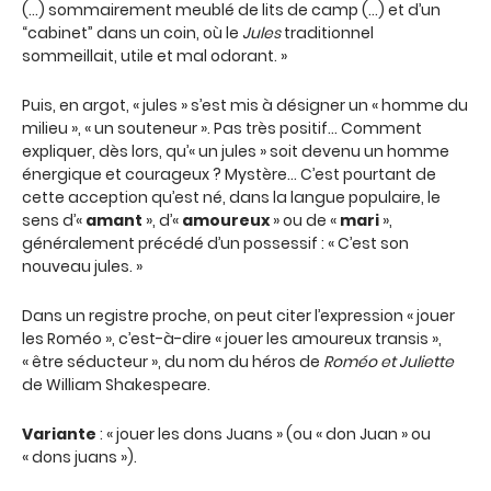
(…) sommairement meublé de lits de camp (…) et d’un
“cabinet” dans un coin, où le
Jules
traditionnel
sommeillait, utile et mal odorant. »
Puis, en argot, « jules » s’est mis à désigner un « homme du
milieu », « un souteneur ». Pas très positif… Comment
expliquer, dès lors, qu’« un jules » soit devenu un homme
énergique et courageux ? Mystère… C’est pourtant de
cette acception qu’est né, dans la langue populaire, le
sens d’«
amant
», d’«
amoureux
» ou de «
mari
»,
généralement précédé d’un possessif : « C’est son
nouveau jules. »
Dans un registre proche, on peut citer l’expression « jouer
les Roméo », c’est-à-dire « jouer les amoureux transis »,
« être séducteur », du nom du héros de
Roméo et Juliette
de William Shakespeare.
Variante
: « jouer les dons Juans » (ou « don Juan » ou
« dons juans »).