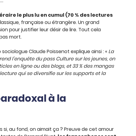
t…
raire le plus lu en cumul (70 % des lectures
 classique, française ou étrangère. Un grand
pour justifier leur désir de lire. Tout cela
 pas mort.
Le sociologue Claude Poissenot explique ainsi : «
La
prend l’enquête du pass Culture sur les jeunes, on
rticles en ligne ou des blogs, et 33 % des mangas
ture qui se diversifie sur les supports et la
paradoxal à la
ais si, au fond, on aimait ça ? Preuve de cet amour