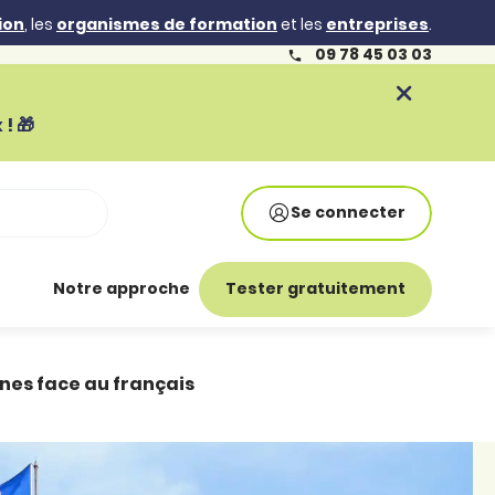
ion
, les
organismes de formation
et les
entreprises
.
09 78 45 03 03
! 🎁
Se connecter
Notre approche
Tester gratuitement
nes face au français