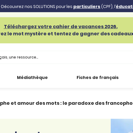
 Découvrez nos SOLUTIONS pour les
particuliers
(CPF), l’
éducat
Téléchargez votre cahier de vacances 2026.
ez le mot mystère et tentez de gagner des cadeaux 
Médiathèque
Fiches de français
phe et amour des mots : le paradoxe des francopho