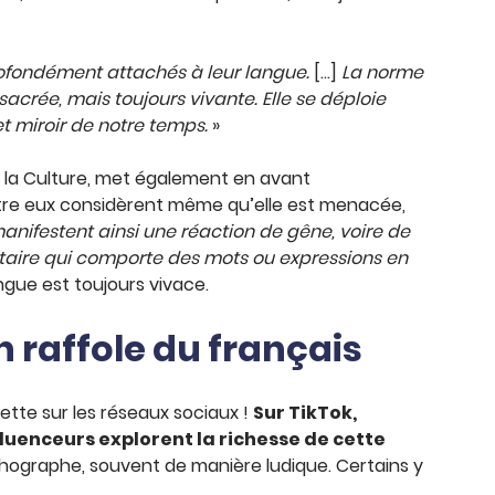
rofondément attachés à leur langue.
[…]
La norme
crée, mais toujours vivante. Elle se déploie
et miroir de notre temps.
»
de la Culture, met également en avant
ntre eux considèrent même qu’elle est menacée,
anifestent ainsi une réaction de gêne, voire de
citaire qui comporte des mots ou expressions en
langue est toujours vivace.
n raffole du français
cette sur les réseaux sociaux !
Sur TikTok,
luenceurs explorent la richesse de cette
thographe, souvent de manière ludique. Certains y
.