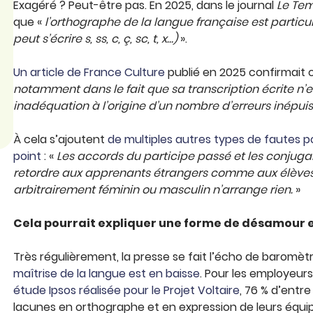
Exagéré ? Peut-être pas. En 2025, dans le journal
Le Te
que «
l’orthographe de la langue française est particuli
peut s’écrire s, ss, c, ç, sc, t, x…)
».
Un article de France Culture
publié en 2025 confirmait c
notamment dans le fait que sa transcription écrite n’es
inadéquation à l’origine d’un nombre d’erreurs inépuis
À cela s’ajoutent
de multiples autres types de fautes p
point
: «
Les accords du participe passé et les conjugais
retordre aux apprenants étrangers comme aux élèves
arbitrairement féminin ou masculin n’arrange rien.
»
Cela pourrait expliquer une forme de désamour e
Très régulièrement, la presse se fait l’écho de baromè
maîtrise de la langue est en baisse
. Pour les employeur
étude Ipsos réalisée pour le Projet Voltaire
, 76 % d’entr
lacunes en orthographe et en expression de leurs équi