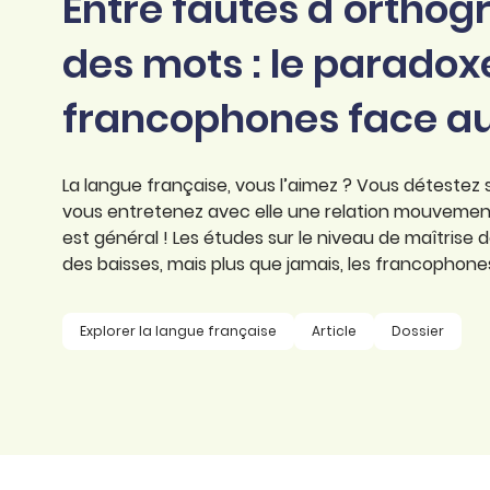
Entre fautes d’ortho
professionnel
d’orthographe
Éducation
des mots : le paradox
Animer une classe
Syntaxe
Organismes de
francophones face au
Aider ses enfants
formation
Toutes nos fiches
Certifier ses compétences
Accompagner ses
salariés
La langue française, vous l’aimez ? Vous détestez ses
Évaluer le niveau de ses
vous entretenez avec elle une relation mouveme
salariés
Explorer la langue
est général ! Les études sur le niveau de maîtrise
française
des baisses, mais plus que jamais, les francophon
Découvrir nos
ouvrages
Explorer la langue française
Article
Dossier
Témoignages