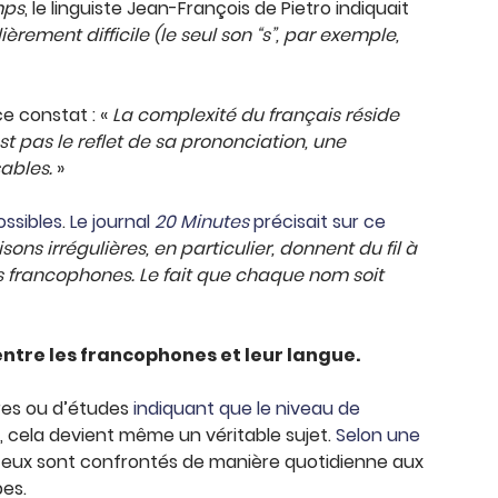
mps
, le linguiste Jean-François de Pietro indiquait
èrement difficile (le seul son “s”, par exemple,
e constat : «
La complexité du français réside
t pas le reflet de sa prononciation, une
ables.
»
ossibles
.
Le journal
20 Minutes
précisait sur ce
ons irrégulières, en particulier, donnent du fil à
 francophones. Le fait que chaque nom soit
ntre les francophones et leur langue.
tres ou d’études
indiquant que le niveau de
s, cela devient même un véritable sujet.
Selon une
e eux sont confrontés de manière quotidienne aux
pes.