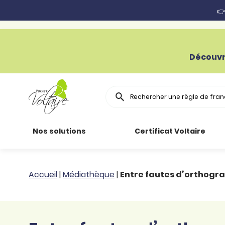
👉
Découvr
Rechercher
Nos solutions
Certificat Voltaire
Particuliers
Toutes nos
Conjugaison
Accueil
|
Médiathèque
|
Entre fautes d’orthogra
ressources
Entreprises
Grammaire
Améliorer son
français
Secteur public
Règle