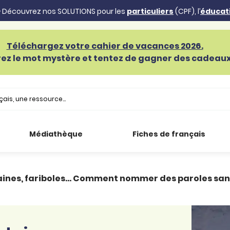
 Découvrez nos SOLUTIONS pour les
particuliers
(CPF), l’
éducat
Téléchargez votre cahier de vacances 2026.
ez le mot mystère et tentez de gagner des cadeaux 
Médiathèque
Fiches de français
aines, fariboles… Comment nommer des paroles sans