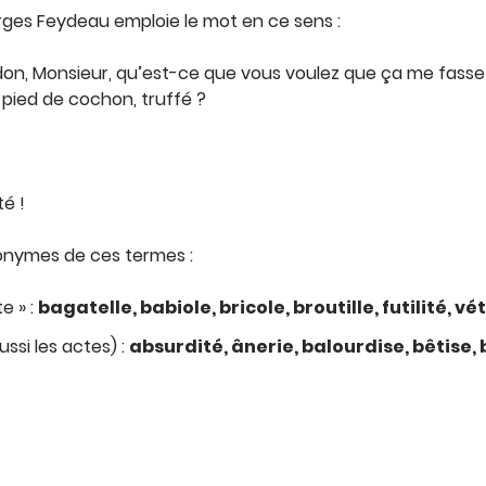
rges Feydeau emploie le mot en ce sens :
rdon, Monsieur, quʼest-ce que vous voulez que ça me fass
u pied de cochon, truffé ?
té !
nonymes de ces termes :
e » :
bagatelle, babiole, bricole, broutille, futilité, vét
ussi les actes) :
absurdité, ânerie, balourdise, bêtise, 