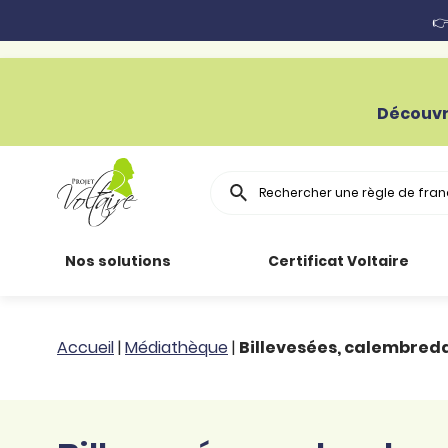
👉
Découvr
Rechercher
Nos solutions
Certificat Voltaire
Particuliers
Toutes nos
Conjugaison
Accueil
|
Médiathèque
|
Billevesées, calembred
ressources
Entreprises
Grammaire
Améliorer son
français
Secteur public
Règle