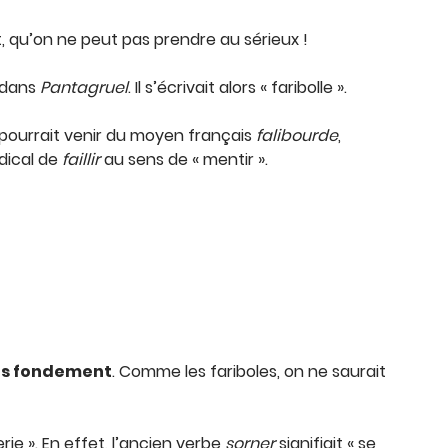
, qu’on ne peut pas prendre au sérieux !
2 dans
Pantagruel
. Il s’écrivait alors « faribolle ».
il pourrait venir du moyen français
falibourde
,
dical de
faillir
au sens de « mentir ».
ans fondement
. Comme les fariboles, on ne saurait
rie ». En effet, l’ancien verbe
sorner
signifiait « se