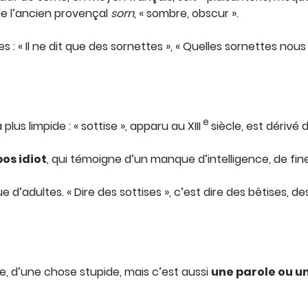
de l’ancien provençal
sorn
, « sombre, obscur ».
s : « Il ne dit que des sornettes », « Quelles sornettes nous
e
us limpide : « sottise », apparu au XIII
siècle, est dérivé d
os idiot
, qui témoigne d’un manque d’intelligence, de fin
e d’adultes. « Dire des sottises », c’est dire des bêtises,
ne, d’une chose stupide, mais c’est aussi
une parole ou u