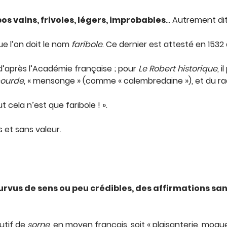
os vains, frivoles, légers, improbables
… Autrement dit
ue l’on doit le nom
faribole
. Ce dernier est attesté en 153
d’après l’Académie française ; pour
Le Robert historique
, 
ourde
, « mensonge » (comme « calembredaine »), et du ra
 cela n’est que faribole ! ».
 et sans valeur.
ourvus de sens ou peu crédibles, des affirmations s
nutif de
sorne
, en moyen français, soit « plaisanterie, moque