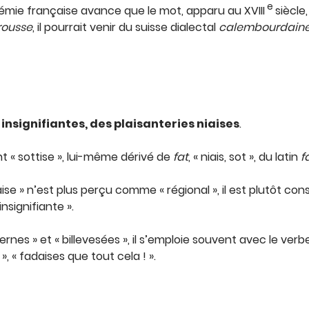
e
démie française avance que le mot, apparu au XVIII
siècle
rousse
, il pourrait venir du suisse dialectal
calembourdain
insignifiantes, des plaisanteries niaises
.
nt « sottise », lui-même dérivé de
fat
, « niais, sot », du latin
f
aise » n’est plus perçu comme « régional », il est plutôt co
nsignifiante ».
nes » et « billevesées », il s’emploie souvent avec le verbe 
, « fadaises que tout cela ! ».