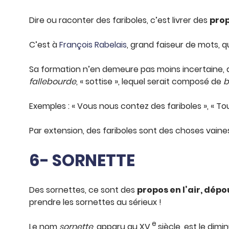
Dire ou raconter des fariboles, c’est livrer des
prop
C’est à
François Rabelais
, grand faiseur de mots, q
Sa formation n’en demeure pas moins incertaine, 
fallebourde
, « sottise », lequel serait composé de
b
Exemples : « Vous nous contez des fariboles », « Tout
Par extension, des fariboles sont des choses vaines
6- SORNETTE
Des sornettes, ce sont des
propos en l’air, dép
prendre les sornettes au sérieux !
e
Le nom
sornette
, apparu au XV
siècle, est le dimi