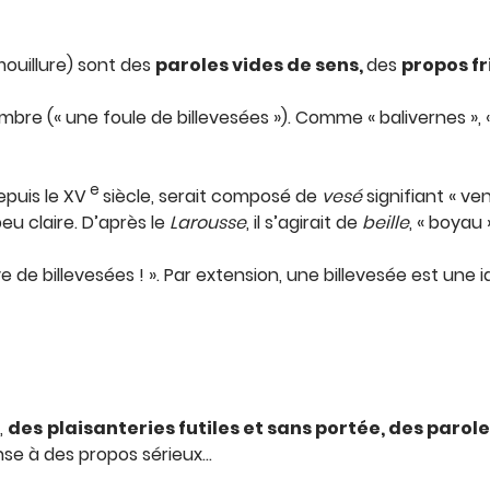
mouillure) sont des
paroles vides de sens,
des
propos fr
bre (« une foule de billevesées »). Comme « balivernes »
e
epuis le XV
siècle, serait composé de
vesé
signifiant « ven
eu claire. D’après le
Larousse
, il s’agirait de
beille
, « boyau 
e de billevesées ! ». Par extension, une billevesée est une i
,
des
plaisanteries futiles et sans portée, des paro
se à des propos sérieux…