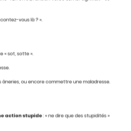
 contez-vous là ? ».
e « sot, sotte ».
esse.
 des âneries, ou encore commettre une maladresse.
ne action stupide
: « ne dire que des stupidités »