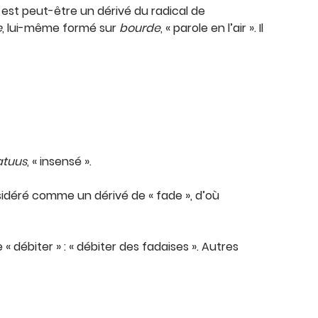
, est peut-être un dérivé du radical de
e
, lui-même formé sur
bourde
, « parole en l’air ». Il
atuus
, « insensé ».
nsidéré comme un dérivé de « fade », d’où
« débiter » : « débiter des fadaises ». Autres