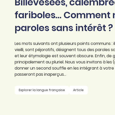
Billevesées, calembre
professionnel
d’orthographe
Éducation
fariboles… Comment
Animer une classe
Syntaxe
Organismes de
paroles sans intérêt ?
Aider ses enfants
formation
Toutes nos fiches
Certifier ses compétences
Accompagner ses
salariés
Les mots suivants ont plusieurs points communs : ils 
Évaluer le niveau de ses
vieilli, sont péjoratifs, désignent tous des paroles
salariés
Explorer la langue
et leur étymologie est souvent obscure. Enfin, de g
française
principalement au pluriel. Nous vous invitons à les 
donner un second souffle en les intégrant à votre 
Découvrir nos
passeront pas inaperçus...
ouvrages
Témoignages
Explorer la langue française
Article