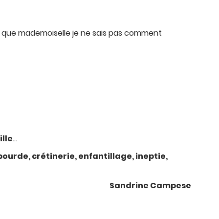
e que mademoiselle je ne sais pas comment
ille
…
bourde, crétinerie, enfantillage, ineptie,
Sandrine Campese