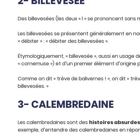
2- BILLEVESÉE
Des billevesées (les deux « l » se prononcent sans 
Les billevesées se présentent généralement en nom
« débiter » : « débiter des billevesées ».
Étymologiquement, « billevesée », aussi en usage d
« cornemuse ») et d’un premier élément d’origine p
Comme on dit « trêve de balivernes ! », on dit « trêv
billevesées. »
3- CALEMBREDAINE
Les calembredaines sont des
histoires absurdes
exemple, d’entendre des calembredaines en répon