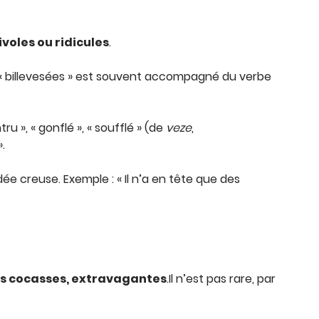
ivoles ou ridicules
.
, « billevesées » est souvent accompagné du verbe
tru », « gonflé », « soufflé » (de
veze
,
».
dée creuse. Exemple : « Il n’a en tête que des
les cocasses, extravagantes
.Il n’est pas rare, par