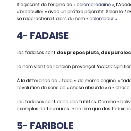
S’agissant de l’origine de
« calembredaine »
, l’Aca
« bredouiller » avec un préfixe péjoratif. Selon le
La
se rapprocherait alors du nom «
calembour
».
4- FADAISE
Les fadaises sont
des propos plats, des paroles 
Le nom vient de l’ancien provençal
fadeza
signifia
À la différence de « fada », de même origine, « fad
l’évolution de sens de « chose absurde » à « chose i
Les fadaises sont donc des futilités. Comme « baliver
exemples de tournures : « ne dire que des fadaises »
5- FARIBOLE