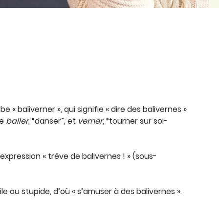
be « baliverner », qui signifie « dire des balivernes »
de
baller
, “danser”, et
verner
, “tourner sur soi-
expression « trêve de balivernes ! » (sous-
ile ou stupide, d’où « s’amuser à des balivernes ».