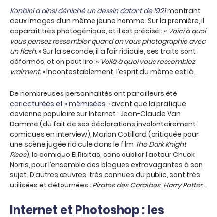
Konbini a ainsi déniché un dessin datant de 1921
montrant
deux images d’un même jeune homme. Sur la première, il
apparaît très photogénique, et il est précisé : «
Voici à quoi
vous pensez ressembler quand on vous photographie avec
un flash.
» Sur la seconde, il a l’air ridicule, ses traits sont
déformés, et on peut lire :«
Voilà à quoi vous ressemblez
vraiment.
» Incontestablement, l’esprit du mème est là.
De nombreuses personnalités ont par ailleurs été
caricaturées et « mèmisées »
avant que la pratique
devienne populaire sur Internet : Jean-Claude Van
Damme (du fait de ses déclarations involontairement
comiques en interview), Marion Cotillard (critiquée pour
une scène jugée ridicule dans le film
The Dark Knight
Rises
), le comique El Risitas, sans oublier l’acteur Chuck
Norris, pour l’ensemble des blagues extravagantes à son
sujet. D’autres œuvres, très connues du public, sont très
utilisées et détournées :
Pirates des Caraïbes
,
Harry Potter
…
Internet et Photoshop : les