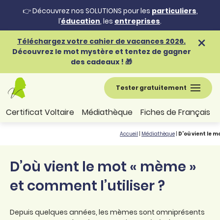
👉 Découvrez nos SOLUTIONS pour les
particuliers
,
l’
éducation
, les
entreprises
.
Téléchargez votre cahier de vacances 2026.
Découvrez le mot mystère et tentez de gagner
des cadeaux ! 🎁
Tester gratuitement
Certificat Voltaire
Médiathèque
Fiches de Français
Accueil
|
Médiathèque
|
D’où vient le m
D’où vient le mot « mème »
et comment l’utiliser ?
Depuis quelques années, les mèmes sont omniprésents