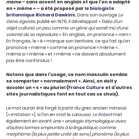
meme
– sans accent en anglais et que l’on a adapté
en « mème » – a été proposé par
le biologiste
britannique Richard Dawkins
.
Dans son ouvrage
Le
Gène égoïste
, publié en 1976, il développait «
l’idée d’un
objet culturel, un peu comme un gène qui serait mû d’une
volonté de se reproduire
». En anglais, on prononce «
mim
».
En français, le « è » marque son territoire, ce qui fait qu’on
prononce « mème » comme on prononce « même »…
même si « mème » et « même » ne doivent absolument
pas être confondus !
Notons que dans l’usage, ce nom masculin semble
se comporter « normalement ». Ainsi, on doit y
accoler un « s » au pluriel (
France Culture
et d’autres
sites journalistiques font en tout cas ce choix).
Le mot aurait été forgé à partir du grec ancien
mimesis
(« imitation »), si l’on en croit le
Larousse
.
Le Robert
met
également en avant une «
analogie étymologique avec
d’autres termes empruntés à la linguistique, comme
morphème (la plus petite unité de sens), phonème (la plus