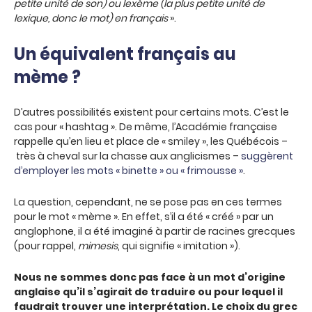
petite unité de son) ou lexème (la plus petite unité de
lexique, donc le mot) en français
».
Un équivalent français au
mème ?
D’autres possibilités existent pour certains mots. C’est le
cas pour « hashtag ». De même, l’Académie française
rappelle qu’en lieu et place de « smiley », les Québécois –
très à cheval sur la chasse aux anglicismes –
suggèrent
d’employer les mots « binette » ou « frimousse »
.
La question, cependant, ne se pose pas en ces termes
pour le mot « mème ». En effet, s’il a été « créé » par un
anglophone, il a été imaginé à partir de racines grecques
(pour rappel,
mimesis
, qui signifie « imitation »).
Nous ne sommes donc pas face à un mot d’origine
anglaise qu’il s’agirait de traduire ou pour lequel il
faudrait trouver une interprétation. Le choix du grec