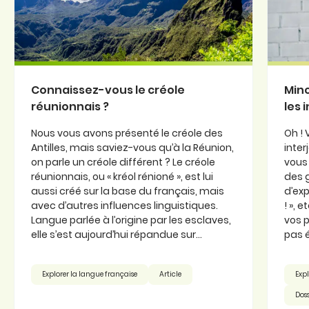
Connaissez-vous le créole
Minc
réunionnais ?
les 
Nous vous avons présenté le créole des
Oh ! 
Antilles, mais saviez-vous qu’à la Réunion,
inter
on parle un créole différent ? Le créole
vous 
réunionnais, ou « kréol rénioné », est lui
des 
aussi créé sur la base du français, mais
d’exp
avec d’autres influences linguistiques.
! », 
Langue parlée à l’origine par les esclaves,
vos p
elle s’est aujourd’hui répandue sur...
pas é
Explorer la langue française
Article
Expl
Doss