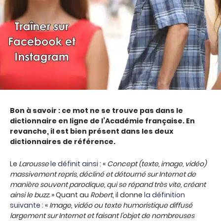
Bon à savoir : ce mot ne se trouve pas dans le
dictionnaire en ligne de l’Académie française. En
revanche, il est bien présent dans les deux
dictionnaires de référence.
Le
Larousse
le définit ainsi
: «
Concept (texte, image, vidéo)
massivement repris, décliné et détourné sur Internet de
manière souvent parodique, qui se répand très vite, créant
ainsi le buzz.
» Quant au
Robert
, il donne
la définition
suivante
: «
Image, vidéo ou texte humoristique diffusé
largement sur Internet et faisant l’objet de nombreuses