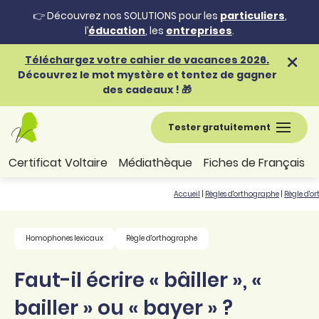
👉 Découvrez nos SOLUTIONS pour les
particuliers
,
l’
éducation
, les
entreprises
.
Téléchargez votre cahier de vacances 2026.
Découvrez le mot mystère et tentez de gagner
des cadeaux ! 🎁
Tester gratuitement
Certificat Voltaire
Médiathèque
Fiches de Français
Accueil
|
Règles d'orthographe
|
Règle d'o
Homophones lexicaux
Règle d'orthographe
Faut-il écrire « bâiller », «
bailler » ou « bayer » ?