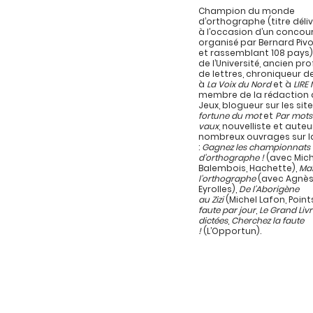
Champion du monde
d’orthographe (titre délivr
à l’occasion d’un concou
organisé par Bernard Pivo
et rassemblant 108 pays)
de l’Université, ancien pr
de lettres, chroniqueur d
à
La Voix du Nord
et à
LIRE
membre de la rédaction d
Jeux, blogueur sur les sit
fortune du mot
et
Par mots
vaux
, nouvelliste et auteu
nombreux ouvrages sur l
:
Gagnez les championnats
d’orthographe !
(avec Mich
Balembois, Hachette),
Maî
l’orthographe
(avec Agnès
Eyrolles),
De l’Aborigène
au Zizi
(Michel Lafon, Point
faute par jour
,
Le Grand Liv
dictées
,
Cherchez la faute
!
(L’Opportun).