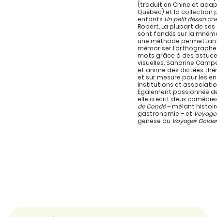
(traduit en Chine et ada
Québec) et la collection 
enfants
Un petit dessin
che
Robert. La plupart de se
sont fondés sur la mném
une méthode permettan
mémoriser l’orthographe
mots grâce à des astuc
visuelles. Sandrine Campe
et anime des dictées th
et sur mesure pour les en
institutions et associatio
Également passionnée de
elle a écrit deux comédie
de Condé
– mêlant histoir
gastronomie – et
Voyage
genèse du
Voyager Golde