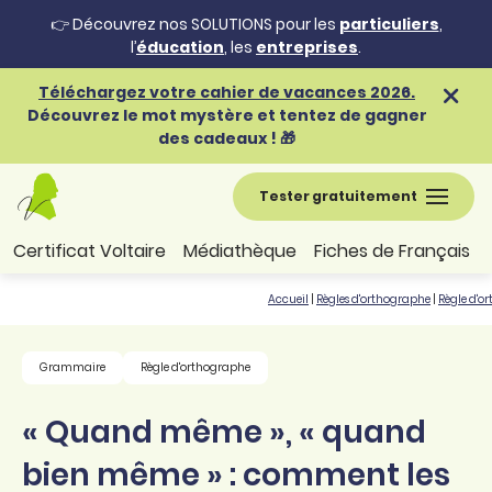
👉 Découvrez nos SOLUTIONS pour les
particuliers
,
l’
éducation
, les
entreprises
.
Téléchargez votre cahier de vacances 2026.
Découvrez le mot mystère et tentez de gagner
des cadeaux ! 🎁
Tester gratuitement
Certificat Voltaire
Médiathèque
Fiches de Français
Accueil
|
Règles d'orthographe
|
Règle d'o
Grammaire
Règle d'orthographe
« Quand même », « quand
bien même » : comment les