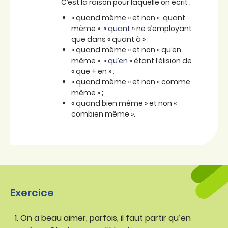
C’est la raison pour laquelle on écrit :
« quand même » et non « quant
même », «
quant
» ne s’employant
que dans « quant à » ;
« quand même » et non « qu’en
même », «
qu’en
» étant l’élision de
« que + en » ;
« quand même » et non « comme
même » ;
« quand bien même » et non «
combien même ».
Exercice
On a beau aimer, parfois, il faut partir qu’en