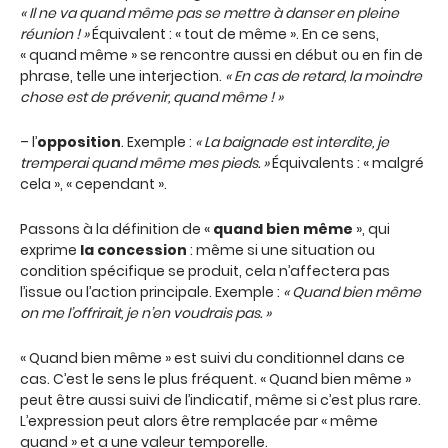
« Il ne va quand même pas se mettre à danser en pleine
réunion ! »
Équivalent : « tout de même ». En ce sens,
« quand même » se rencontre aussi en début ou en fin de
phrase, telle une interjection.
« En cas de retard, la moindre
chose est de prévenir, quand même ! »
– l’
opposition
. Exemple :
« La baignade est interdite, je
tremperai quand même mes pieds. »
Équivalents : « malgré
cela », « cependant ».
Passons à la définition de «
quand bien même
», qui
exprime
la concession
: même si une situation ou
condition spécifique se produit, cela n’affectera pas
l’issue ou l’action principale. Exemple :
« Quand bien même
on me l’offrirait, je n’en voudrais pas. »
« Quand bien même » est suivi du conditionnel dans ce
cas. C’est le sens le plus fréquent. « Quand bien même »
peut être aussi suivi de l’indicatif, même si c’est plus rare.
L’expression peut alors être remplacée par « même
quand » et a une valeur temporelle.