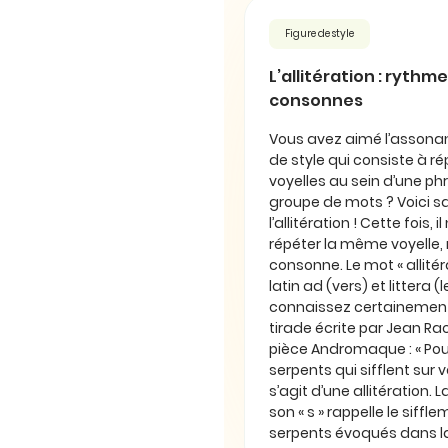
Figure de style
L’allitération : rythm
consonnes
Vous avez aimé l’assonan
de style qui consiste à 
voyelles au sein d’une ph
groupe de mots ? Voici sa
l’allitération ! Cette fois, 
répéter la même voyelle
consonne. Le mot « allitér
latin ad (vers) et littera (
connaissez certainement
tirade écrite par Jean Ra
pièce Andromaque : « Pou
serpents qui sifflent sur vo
s’agit d’une allitération. 
son « s » rappelle le siffl
serpents évoqués dans la