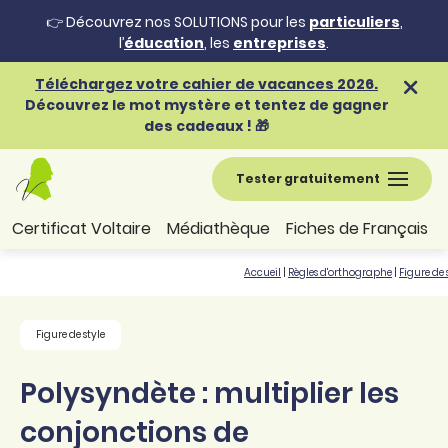
👉 Découvrez nos SOLUTIONS pour les
particuliers
,
l’
éducation
, les
entreprises
.
Téléchargez votre cahier de vacances 2026.
Découvrez le mot mystère et tentez de gagner
des cadeaux ! 🎁
Tester gratuitement
Certificat Voltaire
Médiathèque
Fiches de Français
Accueil
|
Règles d'orthographe
|
Figure de 
Figure de style
Polysyndète : multiplier les
conjonctions de