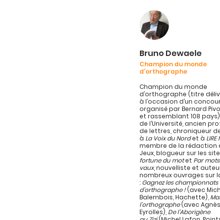
Bruno Dewaele
Champion du monde
d’orthographe
Champion du monde
d’orthographe (titre délivr
à l’occasion d’un concou
organisé par Bernard Pivo
et rassemblant 108 pays)
de l’Université, ancien pr
de lettres, chroniqueur d
à
La Voix du Nord
et à
LIRE
membre de la rédaction d
Jeux, blogueur sur les sit
fortune du mot
et
Par mots
vaux
, nouvelliste et auteu
nombreux ouvrages sur l
:
Gagnez les championnats
d’orthographe !
(avec Mich
Balembois, Hachette),
Maî
l’orthographe
(avec Agnès
Eyrolles),
De l’Aborigène
au Zizi
(Michel Lafon, Point