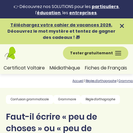
👉 Découvrez nos SOLUTIONS pour les
particuliers
,
l’
éducation
, les
entreprises
.
Téléchargez votre cahier de vacances 2026.
Découvrez le mot mystère et tentez de gagner
des cadeaux ! 🎁
Tester gratuitement
Certificat Voltaire
Médiathèque
Fiches de Français
Accueil
|
Règles d'orthographe
|
Grammai
Confusion grammaticale
Grammaire
Règle d'orthographe
Faut-il écrire « peu de
choses » ou « peu de