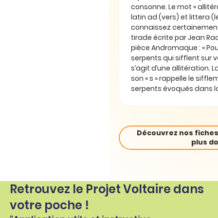
consonne. Le mot « allitér
latin ad (vers) et littera (
connaissez certainement
tirade écrite par Jean Ra
pièce Andromaque : « Pou
serpents qui sifflent sur vo
s’agit d’une allitération. 
son « s » rappelle le siffl
serpents évoqués dans la
Découvrez nos fiches
plus do
Retrouvez le Projet Voltaire dans
votre poche !