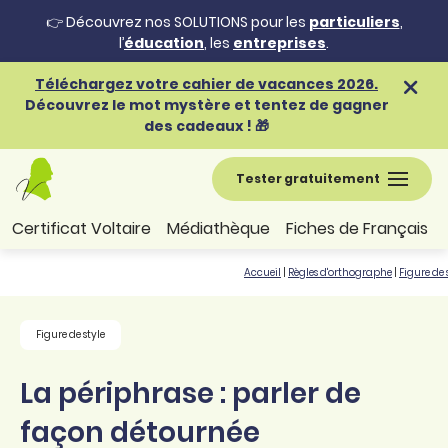
👉 Découvrez nos SOLUTIONS pour les
particuliers
,
l’
éducation
, les
entreprises
.
Téléchargez votre cahier de vacances 2026.
Découvrez le mot mystère et tentez de gagner
des cadeaux ! 🎁
Tester gratuitement
Certificat Voltaire
Médiathèque
Fiches de Français
Accueil
|
Règles d'orthographe
|
Figure de 
Figure de style
La périphrase : parler de
façon détournée