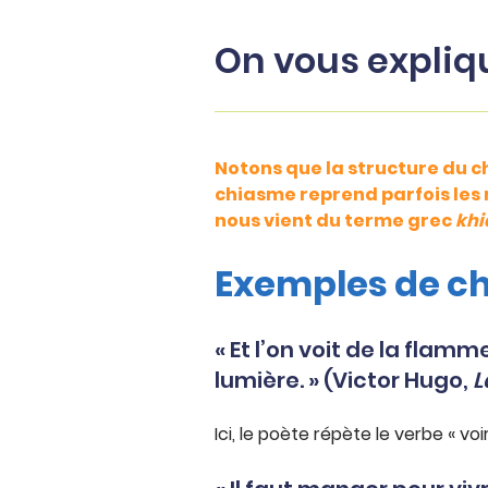
On vous expliq
Notons que la structure du ch
chiasme reprend parfois les m
nous vient du terme grec
kh
Exemples de chi
« Et l’on voit de la flamm
lumière. » (Victor Hugo,
L
Ici, le poète répète le verbe « vo