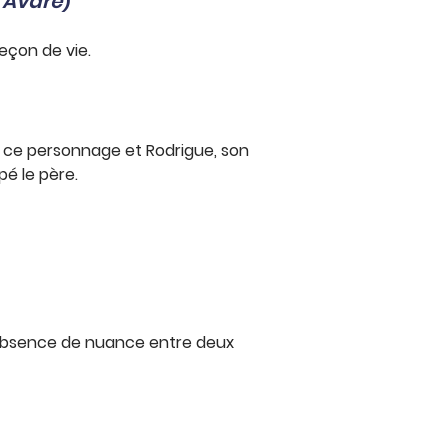
’Avare
)
leçon de vie.
e ce personnage et Rodrigue, son
pé le père.
 absence de nuance entre deux