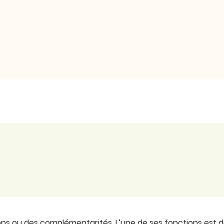
ons ou des complémentarités. L’une de ses fonctions est