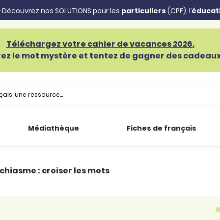
 Découvrez nos SOLUTIONS pour les
particuliers
(CPF), l’
éducat
Téléchargez votre cahier de vacances 2026.
ez le mot mystère et tentez de gagner des cadeaux 
Médiathèque
Fiches de français
 chiasme : croiser les mots