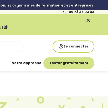
ion
, les
organismes de formation
et les
entreprises
.
09 78 45 03 03
! 🎁
Se connecter
Notre approche
Tester gratuitement