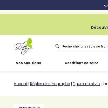
👉
Découvr
Rechercher
Nos solutions
Certificat Voltaire
Particuliers
Toutes nos
Conjugaison
Accueil
|
Règles d'orthographe
|
Figure de style
|
Le
ressources
Entreprises
Grammaire
Améliorer son
français
Secteur public
Règle
Figure de style