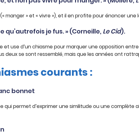
re, et non pas vivre pour manger. » (Molière,
L
(« manger » et « vivre »), et il en profite pour énoncer une 
 qu’autrefois je fus. » (Corneille,
Le Cid
).
ègue et use d’un chiasme pour marquer une opposition entr
 tous deux se sont ressemblé, mais que les années ont rattra
iasmes courants :
lanc bonnet
me qui permet d’exprimer une similitude ou une complète
un