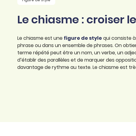
professionnel
d’orthographe
Éducation
Le chiasme : croiser l
Animer une classe
Syntaxe
Organismes de
Aider ses enfants
formation
Toutes nos fiches
Le chiasme est une
figure de style
qui consiste 
Certifier ses compétences
Accompagner ses
phrase ou dans un ensemble de phrases. On obtient
salariés
terme répété peut être un nom, un verbe, un adjec
Évaluer le niveau de ses
salariés
d’établir des parallèles et de marquer des opposit
Explorer la langue
davantage de rythme au texte. Le chiasme est très 
française
Découvrir nos
ouvrages
Témoignages