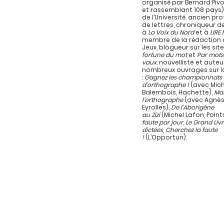
organisé par Bernard Pivo
et rassemblant 108 pays)
de l’Université, ancien pr
de lettres, chroniqueur d
à
La Voix du Nord
et à
LIRE
membre de la rédaction d
Jeux, blogueur sur les sit
fortune du mot
et
Par mots
vaux
, nouvelliste et auteu
nombreux ouvrages sur l
:
Gagnez les championnats
d’orthographe !
(avec Mich
Balembois, Hachette),
Maî
l’orthographe
(avec Agnès
Eyrolles),
De l’Aborigène
au Zizi
(Michel Lafon, Point
faute par jour
,
Le Grand Liv
dictées
,
Cherchez la faute
!
(L’Opportun).