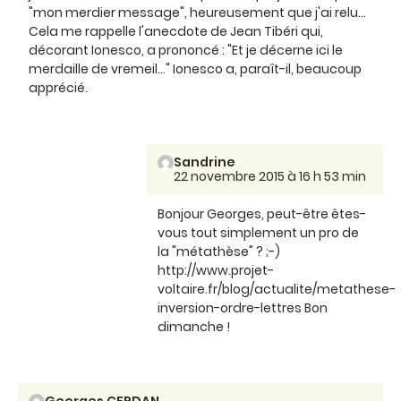
"mon merdier message", heureusement que j'ai relu...
Cela me rappelle l'anecdote de Jean Tibéri qui,
décorant Ionesco, a prononcé : "Et je décerne ici le
merdaille de vremeil..." Ionesco a, paraît-il, beaucoup
apprécié.
Sandrine
22 novembre 2015 à 16 h 53 min
Bonjour Georges, peut-être êtes-
vous tout simplement un pro de
la "métathèse" ? ;-)
http://www.projet-
voltaire.fr/blog/actualite/metathese-
inversion-ordre-lettres Bon
dimanche !