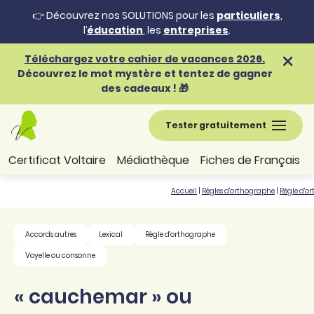
👉 Découvrez nos SOLUTIONS pour les
particuliers
,
l’
éducation
, les
entreprises
.
Téléchargez votre cahier de vacances 2026.
Découvrez le mot mystère et tentez de gagner
des cadeaux ! 🎁
Tester gratuitement
Certificat Voltaire
Médiathèque
Fiches de Français
Accueil
|
Règles d'orthographe
|
Règle d'o
Accords autres
Lexical
Règle d'orthographe
Voyelle ou consonne
« cauchemar » ou