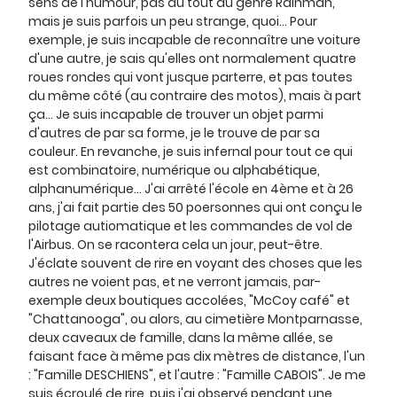
sens de l'humour, pas du tout du genre Rainman,
mais je suis parfois un peu strange, quoi... Pour
exemple, je suis incapable de reconnaître une voiture
d'une autre, je sais qu'elles ont normalement quatre
roues rondes qui vont jusque parterre, et pas toutes
du même côté (au contraire des motos), mais à part
ça... Je suis incapable de trouver un objet parmi
d'autres de par sa forme, je le trouve de par sa
couleur. En revanche, je suis infernal pour tout ce qui
est combinatoire, numérique ou alphabétique,
alphanumérique... J'ai arrêté l'école en 4ème et à 26
ans, j'ai fait partie des 50 poersonnes qui ont conçu le
pilotage autiomatique et les commandes de vol de
l'Airbus. On se racontera cela un jour, peut-être.
J'éclate souvent de rire en voyant des choses que les
autres ne voient pas, et ne verront jamais, par-
exemple deux boutiques accolées, "McCoy café" et
"Chattanooga", ou alors, au cimetière Montparnasse,
deux caveaux de famille, dans la même allée, se
faisant face à même pas dix mètres de distance, l'un
: "Famille DESCHIENS", et l'autre : "Famille CABOIS". Je me
suis écroulé de rire, puis j'ai observé pendant une