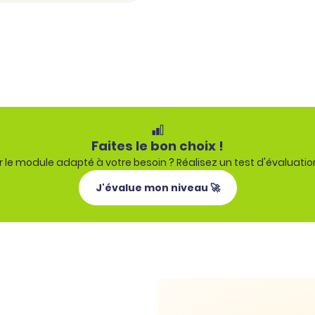
Faites le bon choix !
 le module adapté à votre besoin ? Réalisez un test d'évaluatio
J'évalue mon niveau 🚀