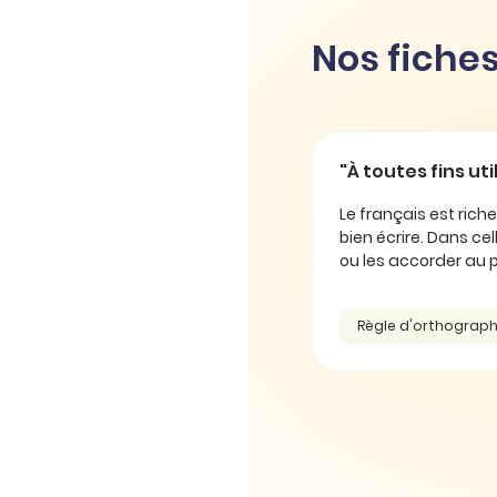
Nos fiches
"À toutes fins uti
Le français est rich
bien écrire. Dans cel
ou les accorder au pl
Règle d'orthograp