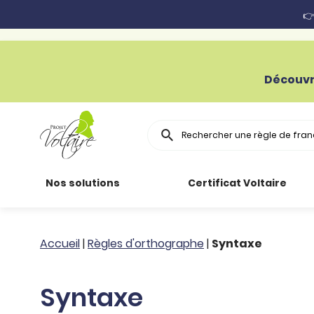
👉
Découvr
Rechercher
Nos solutions
Certificat Voltaire
Particuliers
Toutes nos
Conjugaison
Accueil
|
Règles d'orthographe
|
Syntaxe
ressources
Entreprises
Grammaire
Syntaxe
Améliorer son
français
Secteur public
Règle