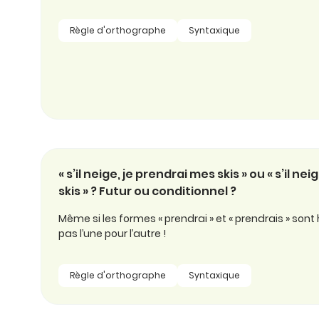
Règle d'orthographe
Syntaxique
« s’il neige, je prendrai mes skis » ou « s’il ne
skis » ? Futur ou conditionnel ?
Même si les formes « prendrai » et « prendrais » so
pas l’une pour l’autre !
Règle d'orthographe
Syntaxique