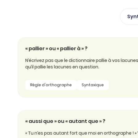
professionnel
d’orthographe
Éducation
Animer une classe
Syn
Syntaxe
Organismes de
Aider ses enfants
formation
Toutes nos fiches
Certifier ses compétences
Accompagner ses
« pallier » ou « pallier à » ?
salariés
Évaluer le niveau de ses
salariés
N’écrivez pas que le dictionnaire pallie à vos lacun
Explorer la langue
qu’il pallie les lacunes en question.
française
Découvrir nos
Règle d'orthographe
Syntaxique
ouvrages
Témoignages
« aussi que » ou « autant que » ?
« Tu n’es pas autant fort que moi en orthographe ! »