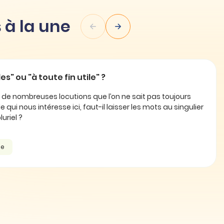
 à la une
les" ou "à toute fin utile" ?
e de nombreuses locutions que l’on ne sait pas toujours
le qui nous intéresse ici, faut-il laisser les mots au singulier
uriel ?
he