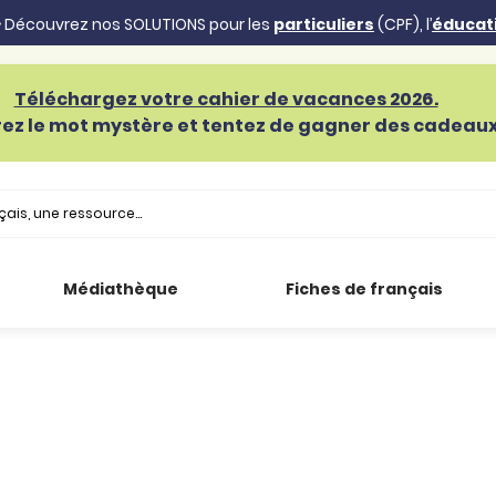
 Découvrez nos SOLUTIONS pour les
particuliers
(CPF), l’
éducat
Téléchargez votre cahier de vacances 2026.
ez le mot mystère et tentez de gagner des cadeaux 
Médiathèque
Fiches de français