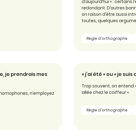
d’aujourd’hui » : certain
redondant. D’autres banni
on raison d’être aussi in
toutes, quelques argum
Règle d'orthographe
ige, je prendrais mes
« j’ai été » ou « je suis a
Trop souvent, on entend « e
allée chez le coiffeur ».
nt homophones, n’employez
Règle d'orthographe