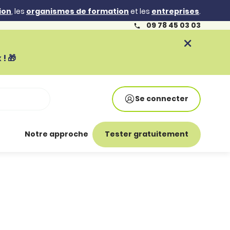
ion
, les
organismes de formation
et les
entreprises
.
09 78 45 03 03
! 🎁
Se connecter
Notre approche
Tester gratuitement