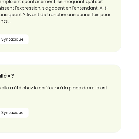
s l’emploient spontanément, se moquant qu’il soit
ssent l’expression, s’agacent en l’entendant. A-t-
transigeant ? Avant de trancher une bonne fois pour
ents…
Syntaxique
llé » ?
lle a été chez le coiffeur » à la place de « elle est
Syntaxique