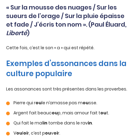
« Sur la mousse des nuages / Sur les
sueurs de l’orage / Sur la pluie épaisse
et fade / J’écris ton nom ». (Paul Éluard,
Liberté
)
Cette fois, c’est le son « a » qui est répété.
Exemples d’assonances dans la
culture populaire
Les assonances sont très présentes dans les proverbes.
Pierre qui r
ou
le n’amasse pas m
ou
sse.
Argent fait beauc
ou
p, mais amour fait t
ou
t.
Qui fait le mal
in
tombe dans le rav
in
.
V
ou
l
oi
r, c’est p
ou
v
oi
r.