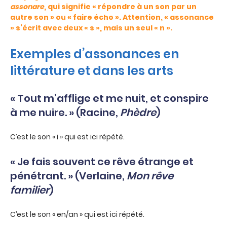
assonare
, qui signifie « répondre à un son par un
autre son » ou « faire écho ». Attention, « assonance
» s’écrit avec deux « s », mais un seul « n ».
Exemples d’assonances en
littérature et dans les arts
« Tout m’afflige et me nuit, et conspire
à me nuire. » (Racine,
Phèdre
)
C’est le son « i » qui est ici répété.
« Je fais souvent ce rêve étrange et
pénétrant. » (Verlaine,
Mon rêve
familier
)
C’est le son « en/an » qui est ici répété.