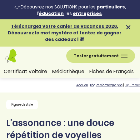
👉 Découvrez nos SOLUTIONS pour les
particuliers
,
l’
éducation
, les
entreprises
.
Téléchargez votre cahier de vacances 2026.
Découvrez le mot mystère et tentez de gagner
des cadeaux ! 🎁
Tester gratuitement
Certificat Voltaire
Médiathèque
Fiches de Français
Accueil
|
Règles d'orthographe
|
Figure de 
Figure de style
L’assonance : une douce
répétition de voyelles