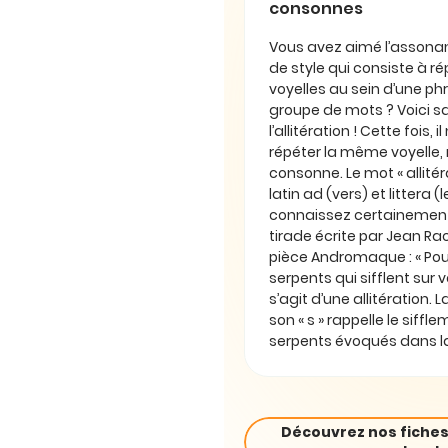
consonnes
Vous avez aimé l’assonan
de style qui consiste à 
voyelles au sein d’une ph
groupe de mots ? Voici sa
l’allitération ! Cette fois, 
répéter la même voyelle
consonne. Le mot « allitér
latin ad (vers) et littera (
connaissez certainement
tirade écrite par Jean Ra
pièce Andromaque : « Pou
serpents qui sifflent sur vo
s’agit d’une allitération. 
son « s » rappelle le siffl
serpents évoqués dans la
Découvrez nos fiches