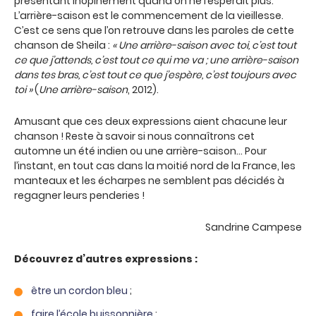
présentant inopinément quand on ne l’espérait plus.
L’arrière-saison est le commencement de la vieillesse.
C’est ce sens que l’on retrouve dans les paroles de cette
chanson de Sheila :
« Une arrière-saison avec toi, c’est tout
ce que j’attends, c’est tout ce qui me va ; une arrière-saison
dans tes bras, c’est tout ce que j’espère, c’est toujours avec
toi »
(
Une arrière-saison
, 2012).
Amusant que ces deux expressions aient chacune leur
chanson ! Reste à savoir si nous connaîtrons cet
automne un été indien ou une arrière-saison… Pour
l’instant, en tout cas dans la moitié nord de la France, les
manteaux et les écharpes ne semblent pas décidés à
regagner leurs penderies !
Sandrine Campese
Découvrez d’autres expressions :
être un cordon bleu
;
faire l’école buissonnière
;