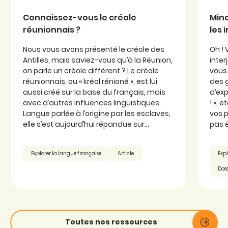
Connaissez-vous le créole
Minc
réunionnais ?
les 
Nous vous avons présenté le créole des
Oh ! 
Antilles, mais saviez-vous qu’à la Réunion,
inter
on parle un créole différent ? Le créole
vous 
réunionnais, ou « kréol rénioné », est lui
des 
aussi créé sur la base du français, mais
d’exp
avec d’autres influences linguistiques.
! », 
Langue parlée à l’origine par les esclaves,
vos p
elle s’est aujourd’hui répandue sur...
pas é
Explorer la langue française
Article
Expl
Doss
Toutes nos ressources