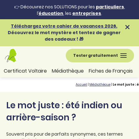
👉 Découvrez nos SOLUTIONS pour les
particuliers
,
l’
éducation
, les
entreprises
.
Téléchargez votre cahier de vacances 2026.
Découvrez le mot mystère et tentez de gagner
des cadeaux ! 🎁
Tester gratuitement
Certificat Voltaire
Médiathèque
Fiches de Français
Accueil
|
Médiathèque
|
Le mot juste : 
Le mot juste : été indien ou
arrière-saison ?
Souvent pris pour de parfaits synonymes, ces termes