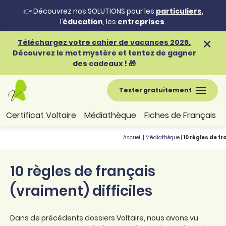
👉 Découvrez nos SOLUTIONS pour les
particuliers
,
l’
éducation
, les
entreprises
.
Téléchargez votre cahier de vacances 2026.
Découvrez le mot mystère et tentez de gagner
des cadeaux ! 🎁
Tester gratuitement
Certificat Voltaire
Médiathèque
Fiches de Français
Accueil
|
Médiathèque
|
10 règles de fr
10 règles de français
(vraiment) difficiles
Dans de précédents dossiers Voltaire, nous avons vu