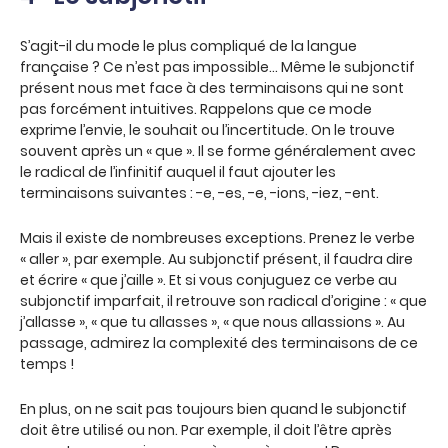
S’agit-il du mode le plus compliqué de la langue
française ? Ce n’est pas impossible… Même le subjonctif
présent nous met face à des terminaisons qui ne sont
pas forcément intuitives. Rappelons que ce mode
exprime l’envie, le souhait ou l’incertitude. On le trouve
souvent après un « que ». Il se forme généralement avec
le radical de l’infinitif auquel il faut ajouter les
terminaisons suivantes : -e, -es, -e, -ions, -iez, -ent.
Mais il existe de nombreuses exceptions. Prenez le verbe
« aller », par exemple. Au subjonctif présent, il faudra dire
et écrire « que j’aille ». Et si vous conjuguez ce verbe au
subjonctif imparfait, il retrouve son radical d’origine : « que
j’allasse », « que tu allasses », « que nous allassions ». Au
passage, admirez la complexité des terminaisons de ce
temps !
En plus, on ne sait pas toujours bien quand le subjonctif
doit être utilisé ou non. Par exemple, il doit l’être après