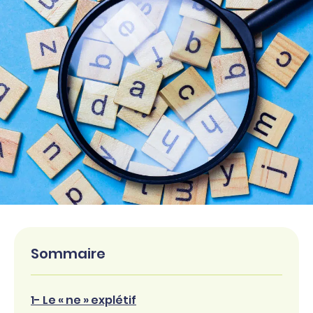
Sommaire
1- Le « ne » explétif