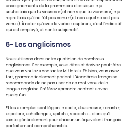
enseignements de la grammaire classique : « je
souhaitais que tu vinsses » (et non « que tu viennes »), « je
regrettais qu’il ne fût pas venu » (et non « qu’il ne soit pas
venu »). À noter qu’avec le verbe « espérer », c’est l’indicatif
qui est employé, et non le subjonctif.
6- Les anglicismes
Nous utilisons dans notre quotidien de nombreux
anglicismes. Par exemple, vous dites et écrivez peut-être
que vous voulez « contacter M. Untel ». Eh bien, vous avez
tort, grammaticalement parlant. L’Académie française
recommande de ne pas user de ce mot venu de la
langue anglaise. Préférez « prendre contact » avec
quelqu’un.
Et les exemples sont légion : « cool », « business », « crash »,
« spoiler », « challenge », « pitch », « coach »… alors qu’il
existe généralement pour chacun un équivalent français
parfaitement compréhensible.