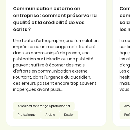
Communication externe en
Com
entreprise : comment préserver la
com
qualité et la crédibilité de vos
sala
écrits ?
les
Une faute d’orthographe, une formulation
La c
imprécise ou un message mal structuré
sur l
dans un communiqué de presse, une
équi
publication sur LinkedIn ou une publicité
les c
peuvent suffire à écorner des mois
d’or
d’efforts en communication externe.
Les 
Pourtant, dans l’urgence du quotidien,
hésit
ces erreurs passent encore trop souvent
mais 
inaperçues avant publi...
vous 
Améliorer son français professionnel
Amél
Professionnel
Article
Dossier
Prof