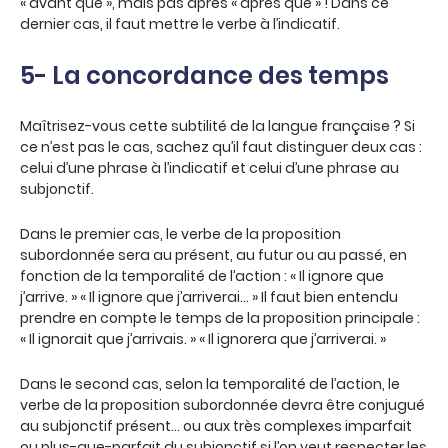
« avant que », mais pas après « après que » ! Dans ce
dernier cas, il faut mettre le verbe à l’indicatif.
5- La concordance des temps
Maîtrisez-vous cette subtilité de la langue française ? Si
ce n’est pas le cas, sachez qu’il faut distinguer deux cas :
celui d’une phrase à l’indicatif et celui d’une phrase au
subjonctif.
Dans le premier cas, le verbe de la proposition
subordonnée sera au présent, au futur ou au passé, en
fonction de la temporalité de l’action : « Il ignore que
j’arrive. » « Il ignore que j’arriverai… » Il faut bien entendu
prendre en compte le temps de la proposition principale :
« Il ignorait que j’arrivais. » « Il ignorera que j’arriverai. »
Dans le second cas, selon la temporalité de l’action, le
verbe de la proposition subordonnée devra être conjugué
au subjonctif présent… ou aux très complexes imparfait
ou plus-que-parfait du subjonctif si l’on veut respecter les