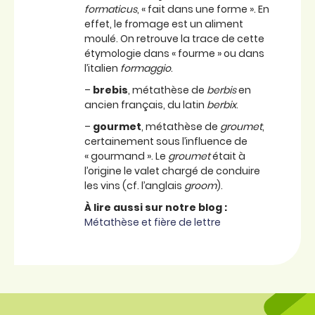
formaticus
, « fait dans une forme ». En
effet, le fromage est un aliment
moulé. On retrouve la trace de cette
étymologie dans « fourme » ou dans
l’italien
formaggio
.
–
brebis
, métathèse de
berbis
en
ancien français, du latin
berbix
.
–
gourmet
, métathèse de
groumet
,
certainement sous l’influence de
« gourmand ». Le
groumet
était à
l’origine le valet chargé de conduire
les vins (cf. l’anglais
groom
).
À lire aussi sur notre blog :
Métathèse et fière de lettre