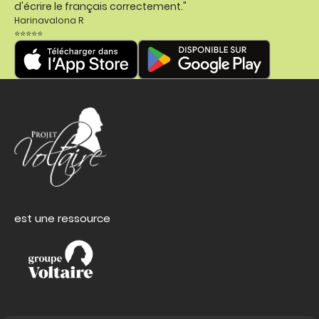
d'écrire le français correctement."
Harinavalona R
⭐⭐⭐⭐⭐
est une ressource