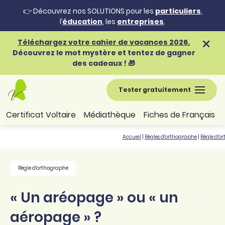
👉 Découvrez nos SOLUTIONS pour les
particuliers
,
l’
éducation
, les
entreprises
.
Téléchargez votre cahier de vacances 2026.
Découvrez le mot mystère et tentez de gagner
des cadeaux ! 🎁
Tester gratuitement
Certificat Voltaire
Médiathèque
Fiches de Français
Accueil
|
Règles d'orthographe
|
Règle d'o
Règle d'orthographe
« Un aréopage » ou « un
aéropage » ?