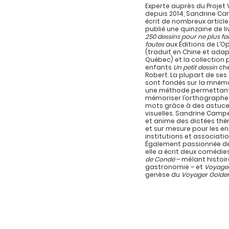
Experte auprès du Projet 
depuis 2014, Sandrine C
écrit de nombreux article
publié une quinzaine de l
250 dessins pour ne plus fa
fautes
aux Éditions de L’
(traduit en Chine et ada
Québec) et la collection 
enfants
Un petit dessin
che
Robert. La plupart de se
sont fondés sur la mném
une méthode permettan
mémoriser l’orthographe
mots grâce à des astuc
visuelles. Sandrine Campe
et anime des dictées th
et sur mesure pour les en
institutions et associatio
Également passionnée de
elle a écrit deux comédie
de Condé
– mêlant histoir
gastronomie – et
Voyage
genèse du
Voyager Golde