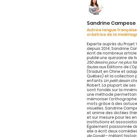
Sandrine Campese
Autrice langue française
créatrice de la mnémog
Experte auprès du Projet 
depuis 2014, Sandrine C
écrit de nombreux article
publié une quinzaine de l
250 dessins pour ne plus fa
fautes
aux Éditions de L’
(traduit en Chine et ada
Québec) et la collection 
enfants
Un petit dessin
che
Robert. La plupart de se
sont fondés sur la mném
une méthode permettan
mémoriser l’orthographe
mots grâce à des astuc
visuelles. Sandrine Campe
et anime des dictées th
et sur mesure pour les en
institutions et associatio
Également passionnée de
elle a écrit deux comédie
de Condé
– mêlant histoir