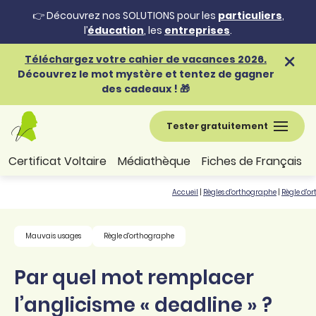
👉 Découvrez nos SOLUTIONS pour les
particuliers
,
l’
éducation
, les
entreprises
.
Téléchargez votre cahier de vacances 2026.
Découvrez le mot mystère et tentez de gagner
des cadeaux ! 🎁
Tester gratuitement
Certificat Voltaire
Médiathèque
Fiches de Français
Accueil
|
Règles d'orthographe
|
Règle d'o
Mauvais usages
Règle d'orthographe
Par quel mot remplacer
l’anglicisme « deadline » ?