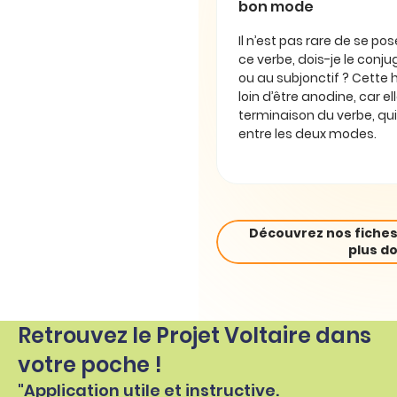
bon mode
Il n’est pas rare de se pos
ce verbe, dois-je le conjug
ou au subjonctif ? Cette 
loin d’être anodine, car e
terminaison du verbe, qui
entre les deux modes.
Découvrez nos fiches
plus do
Retrouvez le Projet Voltaire dans
votre poche !
"Application utile et instructive.