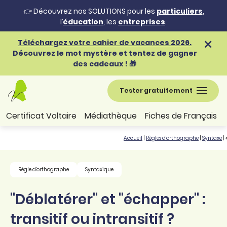
👉 Découvrez nos SOLUTIONS pour les
particuliers
,
l’
éducation
, les
entreprises
.
Téléchargez votre cahier de vacances 2026.
Découvrez le mot mystère et tentez de gagner
des cadeaux ! 🎁
Tester gratuitement
Certificat Voltaire
Médiathèque
Fiches de Français
Accueil
|
Règles d'orthographe
|
Syntaxe
|
Règle d'orthographe
Syntaxique
"Déblatérer" et "échapper" :
transitif ou intransitif ?