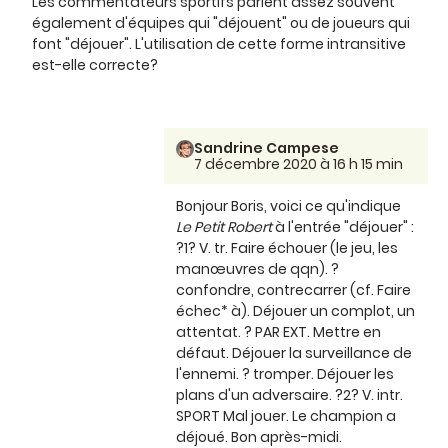
Les commentateurs sportifs parlent assez souvent
également d'équipes qui "déjouent" ou de joueurs qui
font "déjouer". L'utilisation de cette forme intransitive
est-elle correcte?
Sandrine Campese
7 décembre 2020 à 16 h 15 min
Bonjour Boris, voici ce qu'indique
Le Petit Robert
à l'entrée "déjouer" :
?1? V. tr. Faire échouer (le jeu, les
manœuvres de qqn). ?
confondre, contrecarrer (cf. Faire
échec* à). Déjouer un complot, un
attentat. ? PAR EXT. Mettre en
défaut. Déjouer la surveillance de
l'ennemi. ? tromper. Déjouer les
plans d'un adversaire. ?2? V. intr.
SPORT Mal jouer. Le champion a
déjoué. Bon après-midi.