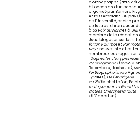
d’orthographe (titre délivr
à l’occasion d’un concou
organisé par Bernard Pivo
et rassemblant 108 pays)
de l’Université, ancien pr
de lettres, chroniqueur d
à
La Voix du Nord
et à
LIRE
membre de la rédaction d
Jeux, blogueur sur les sit
fortune du mot
et
Par mots
vaux
, nouvelliste et auteu
nombreux ouvrages sur l
:
Gagnez les championnats
d’orthographe !
(avec Mich
Balembois, Hachette),
Maî
l’orthographe
(avec Agnès
Eyrolles),
De l’Aborigène
au Zizi
(Michel Lafon, Point
faute par jour
,
Le Grand Liv
dictées
,
Cherchez la faute
!
(L’Opportun).