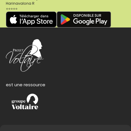
Harinavalona R
⭐⭐⭐⭐⭐
est une ressource