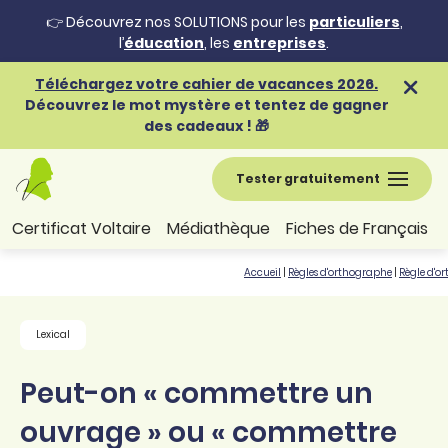
👉 Découvrez nos SOLUTIONS pour les
particuliers
,
l’
éducation
, les
entreprises
.
Téléchargez votre cahier de vacances 2026.
Découvrez le mot mystère et tentez de gagner
des cadeaux ! 🎁
Tester gratuitement
Certificat Voltaire
Médiathèque
Fiches de Français
Accueil
|
Règles d'orthographe
|
Règle d'o
Lexical
Peut-on « commettre un
ouvrage » ou « commettre