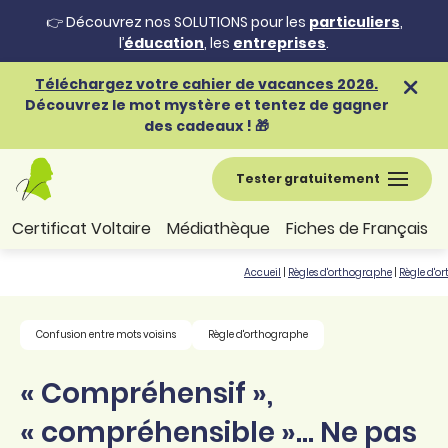
👉 Découvrez nos SOLUTIONS pour les
particuliers
,
l’
éducation
, les
entreprises
.
Téléchargez votre cahier de vacances 2026.
Découvrez le mot mystère et tentez de gagner
des cadeaux ! 🎁
Tester gratuitement
Certificat Voltaire
Médiathèque
Fiches de Français
Accueil
|
Règles d'orthographe
|
Règle d'o
Confusion entre mots voisins
Règle d'orthographe
« Compréhensif »,
« compréhensible »… Ne pas