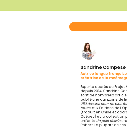
Sandrine Campese
Autrice langue française
créatrice de la mnémog
Experte auprès du Projet 
depuis 2014, Sandrine C
écrit de nombreux article
publié une quinzaine de l
250 dessins pour ne plus fa
fautes
aux Éditions de L’
(traduit en Chine et ada
Québec) et la collection 
enfants
Un petit dessin
che
Robert. La plupart de se