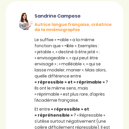
Sandrine Campese
Autrice langue française, créatrice
de la mnémographie
Le suffixe «
–
able » a la même
fonction que «
-i
ble ». Exemples :
« jetable », « destiné à être jeté » ;
« envisageable », « qui peut être
envisagé » ; « malléable », « qui se
laisse modeler, manier ». Mais alors,
quelle différence entre
« répressible » et « réprimable »
?
Ils ont le même sens, mais
« réprimable » est plus rare, d’après
l’Académie française.
Et entre
« répressible » et
« répréhensible »
? « Répressible »
s’utilise surtout négativement (une
colère difficilement répressible). Il est