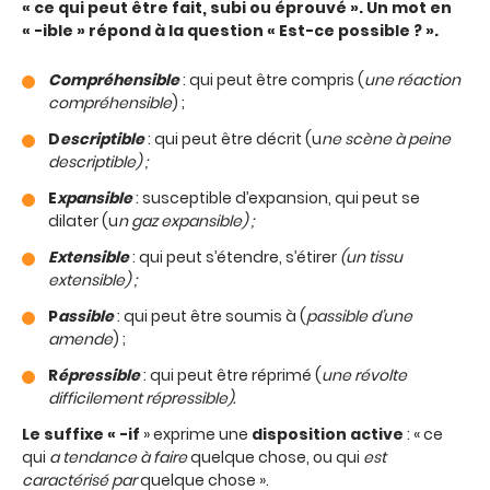
« ce qui peut être fait, subi ou éprouvé ». Un mot en
« -ible » répond à la question « Est-ce possible ? ».
Compréhensible
: qui peut être compris (
une réaction
compréhensible
) ;
D
escriptible
: qui peut être décrit (u
ne scène à peine
descriptible) ;
E
xpansible
: susceptible d’expansion, qui peut se
dilater (u
n gaz expansible) ;
Extensible
: qui peut s’étendre, s’étirer
(un tissu
extensible) ;
P
assible
: qui peut être soumis à (
passible d’une
amende
) ;
R
épressible
: qui peut être réprimé (
une révolte
difficilement répressible).
Le suffixe « -if
» exprime une
disposition active
: « ce
qui
a tendance à faire
quelque chose, ou qui
est
caractérisé par
quelque chose ».