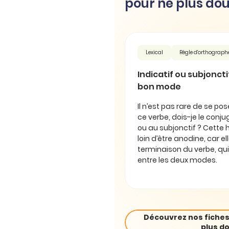
pour ne plus dou
Lexical
Règle d'orthograph
Indicatif ou subjonctif 
bon mode
Il n’est pas rare de se pos
ce verbe, dois-je le conjug
ou au subjonctif ? Cette 
loin d’être anodine, car e
terminaison du verbe, qui
entre les deux modes.
Découvrez nos fiches
plus do