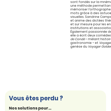
sont fondés sur la mném
une méthode permettan
mémoriser l’orthographe
mots grâce à des astuc
visuelles. Sandrine Campe
et anime des dictées th
et sur mesure pour les en
institutions et associatio
Également passionnée de
elle a écrit deux comédie
de Condé
– mêlant histoir
gastronomie – et
Voyage
genèse du
Voyager Golde
Vous êtes perdu ?
Nos solutions pour...