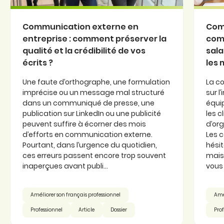
Communication externe en
Com
entreprise : comment préserver la
com
qualité et la crédibilité de vos
sala
écrits ?
les
Une faute d’orthographe, une formulation
La c
imprécise ou un message mal structuré
sur l
dans un communiqué de presse, une
équi
publication sur LinkedIn ou une publicité
les c
peuvent suffire à écorner des mois
d’or
d’efforts en communication externe.
Les 
Pourtant, dans l’urgence du quotidien,
hésit
ces erreurs passent encore trop souvent
mais 
inaperçues avant publi...
vous 
Améliorer son français professionnel
Amél
Professionnel
Article
Dossier
Prof