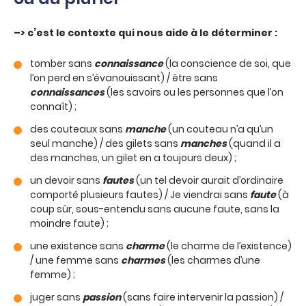
–> c’est le contexte qui nous aide à le déterminer :
tomber sans
connaissance
(la conscience de soi, que
l’on perd en s’évanouissant) / être sans
connaissances
(les savoirs ou les personnes que l’on
connaît) ;
des couteaux sans
manche
(un couteau n’a qu’un
seul manche) / des gilets sans
manches
(quand il a
des manches, un gilet en a toujours deux) ;
un devoir sans
fautes
(un tel devoir aurait d’ordinaire
comporté plusieurs fautes) / Je viendrai sans
faute
(à
coup sûr, sous-entendu sans aucune faute, sans la
moindre faute) ;
une existence sans
charme
(le charme de l’existence)
/ une femme sans
charmes
(les charmes d’une
femme) ;
juger sans
passion
(sans faire intervenir la passion) /