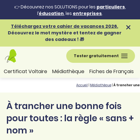
👉 Découvrez nos SOLUTIONS pour les
particuliers
,
l’
éducation
, les
entreprises
.
Téléchargez votre cahier de vacances 2026.
Découvrez le mot mystère et tentez de gagner
des cadeaux ! 🎁
Tester gratuitement
Certificat Voltaire
Médiathèque
Fiches de Français
Accueil
|
Médiathèque
|
À trancher une 
À trancher une bonne fois
pour toutes : la règle « sans +
nom »